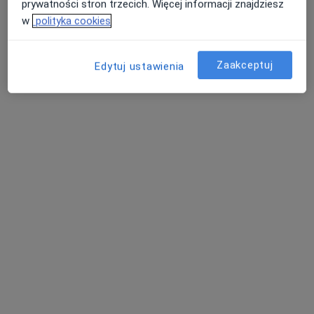
prywatności stron trzecich. Więcej informacji znajdziesz
w
polityka cookies
lek. Piotr Zwolski
Zaakceptuj
Edytuj ustawienia
·
Lekarz rodzinny, Lekarz medycyny pracy, Biegły sądowy
Więcej
6 opinii
Towarowa 1, Kraśnik
•
Mapa
Lekarz Rodzinny
Konsultacja internistyczna
od 50 zł
Specjalista nie oferuje umawiania online pod tym adresem.
Poproś o wizytę