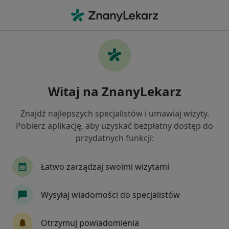
Me
Konsultacja Internistyczna • Zakrzówek, lubelskie
Filtry
• 1
Ubezpieczenie
Map
Konsultacja internistyczna specjaliści w
Witaj na ZnanyLekarz
Zakrzówku
Jak działają wyniki wyszukiwania
Znajdź najlepszych specjalistów i umawiaj wizyty.
Pobierz aplikację, aby uzyskać bezpłatny dostęp do
przydatnych funkcji:
Jakiego specjalisty szukasz?
Internista
Lekarz medycyny pracy
Pediat
Łatwo zarządzaj swoimi wizytami
Wysyłaj wiadomości do specjalistów
Otrzymuj powiadomienia