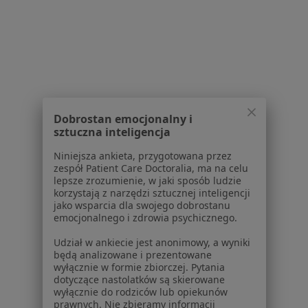
Powiązane wyszukiwania
Popularne specjalizacje
Lekarze rodzinni w Zakrzówku
Pediatrzy w Zakrzówku
Dobrostan emocjonalny i
sztuczna inteligencja
Interniści w Zakrzówku
Niniejsza ankieta, przygotowana przez
zespół Patient Care Doctoralia, ma na celu
lepsze zrozumienie, w jaki sposób ludzie
korzystają z narzędzi sztucznej inteligencji
Strona Główna
Usługi I Zabiegi
jako wsparcia dla swojego dobrostanu
Konsultacja Internistyczna
Zakrzówek
Zmień miasto
Zmień miasto
emocjonalnego i zdrowia psychicznego.
Udział w ankiecie jest anonimowy, a wyniki
będą analizowane i prezentowane
wyłącznie w formie zbiorczej. Pytania
dotyczące nastolatków są skierowane
wyłącznie do rodziców lub opiekunów
prawnych. Nie zbieramy informacji
Serwis