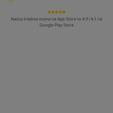
Nasza średnia ocena na App Store to 4.9 i 4.1 na
Luxmed Kraśnik - Lubelska
Google Play Store
·
Więcej
Interna, Pediatria, Endokrynologia
119 opinii
Lubelska 56A, Kraśnik
•
Mapa
Konsultacja internistyczna
Pokaż więcej usług
Brak dostępnych specjalistów z wolnymi terminami w tym centrum medycznym.
Pokaż profil