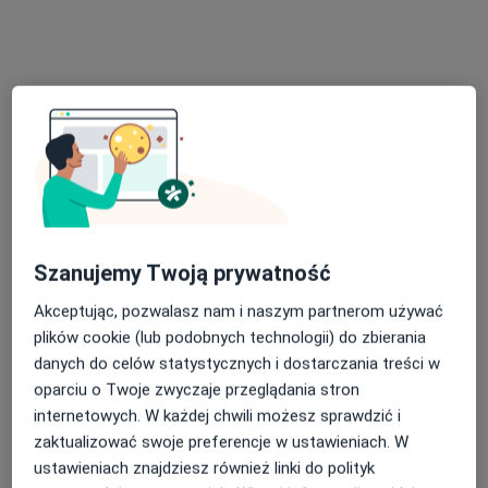
lek. Teresa Hałabiś
·
Więcej
Internista, Reumatolog
1 opinia
Jagiellońska 53, Kraśnik
•
Mapa
Indywidualna Specjalistyczna Praktyka Teresa Hałabiś
Konsultacja internistyczna
Brak ceny
Szanujemy Twoją prywatność
Specjalista nie oferuje umawiania online pod tym adresem.
Akceptując, pozwalasz nam i naszym partnerom używać
plików cookie (lub podobnych technologii) do zbierania
Poproś o wizytę
danych do celów statystycznych i dostarczania treści w
oparciu o Twoje zwyczaje przeglądania stron
internetowych. W każdej chwili możesz sprawdzić i
zaktualizować swoje preferencje w ustawieniach. W
ustawieniach znajdziesz również linki do polityk