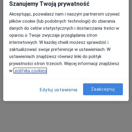
Szanujemy Twoją prywatność
Akceptując, pozwalasz nam i naszym partnerom używać
plików cookie (lub podobnych technologii) do zbierania
danych do celów statystycznych i dostarczania treści w
AMEDS Centrum Medyczne
oparciu o Twoje zwyczaje przeglądania stron
·
Więcej
Interna, Diabetologia, Pediatria
internetowych. W każdej chwili możesz sprawdzić i
131 opinii
zaktualizować swoje preferencje w ustawieniach. W
ustawieniach znajdziesz również linki do polityk
Jana Kilińskiego 11, Grodzisk Mazowiecki
•
Mapa
prywatności stron trzecich. Więcej informacji znajdziesz
Konsultacja internistyczna
od 120 zł
w
polityka cookies
Pokaż więcej usług
Brak dostępnych specjalistów z wolnymi terminami w tym centrum medycznym.
Zaakceptuj
Edytuj ustawienia
Pokaż profil