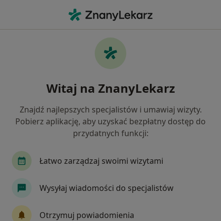
Me
Konsultacja Internistyczna • Grodzisk Mazowiecki, mazowieckie
Filtry
• 1
Ubezpieczenie
Map
Konsultacja internistyczna specjaliści w
Witaj na ZnanyLekarz
Grodzisku Mazowieckim
Jak działają wyniki wyszukiwania
Znajdź najlepszych specjalistów i umawiaj wizyty.
Pobierz aplikację, aby uzyskać bezpłatny dostęp do
przydatnych funkcji:
Jakiego specjalisty szukasz?
Internista
Kardiolog
Anestezjolog
La
Łatwo zarządzaj swoimi wizytami
Wysyłaj wiadomości do specjalistów
Otrzymuj powiadomienia