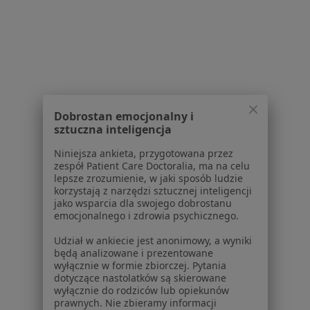
Strona Główna
Usługi I Zabiegi
Konsultacja Internistyczna
Grodzisk Mazowiecki
Zmień miasto
Zmień
Dobrostan emocjonalny i
sztuczna inteligencja
Serwis
Niniejsza ankieta, przygotowana przez
zespół Patient Care Doctoralia, ma na celu
Regulamin
lepsze zrozumienie, w jaki sposób ludzie
Polityka prywatności pacjentów
korzystają z narzędzi sztucznej inteligencji
Polityka prywatności profesjonalistów
jako wsparcia dla swojego dobrostanu
emocjonalnego i zdrowia psychicznego.
Polityka prywatności dla profesjonalistów, których
dane pozyskaliśmy samodzielnie
Udział w ankiecie jest anonimowy, a wyniki
Polityka cookies
będą analizowane i prezentowane
wyłącznie w formie zbiorczej. Pytania
Jak działają wyniki wyszukiwania
dotyczące nastolatków są skierowane
Dostępność
wyłącznie do rodziców lub opiekunów
O nas
prawnych. Nie zbieramy informacji