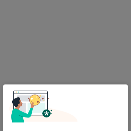
lek. Jakub Tomczak
·
Więcej
Anestezjolog
5 opinii
Obrońców Getta 13/17 lok. 109, Grodzisk Mazowiecki
•
Mapa
BOTO Specjalistyka
Konsultacja internistyczna
275 zł
Specjalista nie oferuje umawiania online pod tym adresem.
Poproś o wizytę