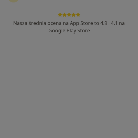
Nasza średnia ocena na App Store to 4.9 i 4.1 na
Google Play Store
Bezpieczne płatności
lek. Agnieszka Wodzyńska
·
Więcej
Pediatra, Lekarz rodzinny
18 opinii
Jaśminowa 2, Grodzisk Mazowiecki
•
Mapa
Gabinet Lekarski lek. Agnieszka Wodzyńska
Konsultacja internistyczna
180 zł
Specjalista nie oferuje umawiania online pod tym adresem.
Poproś o wizytę