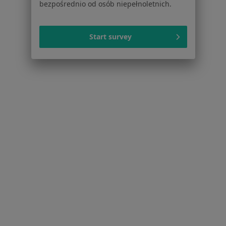
bezpośrednio od osób niepełnoletnich.
Praca
Rekrutujemy!
Partnerzy
Centrum prasowe
Start survey
Kontakt
Dla pacjentów
Lekarze
Placówki medyczne
Pytania i odpowiedzi
Usługi i zabiegi
Choroby
Pomoc
Aplikacje mobilne
Blog dla pacjentów
Dla profesjonalistów
Cennik
Dla lekarzy