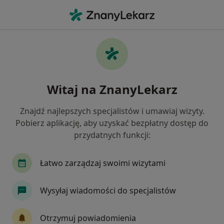
Me
Konsultacja Ginekologiczna • Kędzierzyn-Koźle, opolskie
Filtry
• 1
Ubezpieczenie
Map
Konsultacja ginekologiczna specjaliści w
Witaj na ZnanyLekarz
Kędzierzynie-Koźlu
Jak działają wyniki wyszukiwania
Znajdź najlepszych specjalistów i umawiaj wizyty.
Pobierz aplikację, aby uzyskać bezpłatny dostęp do
przydatnych funkcji:
Jakiego specjalisty szukasz?
Ginekolog
Chirurg
Endokrynolog
Ga
Łatwo zarządzaj swoimi wizytami
Wysyłaj wiadomości do specjalistów
Otrzymuj powiadomienia