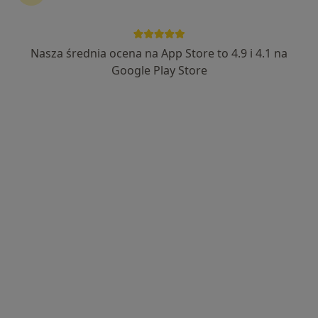
Nasza średnia ocena na App Store to 4.9 i 4.1 na
lek. Jarosław Głowacki
Google Play Store
Ginekolog, Androlog, Lekarz wykonujący zabiegi medycyny
·
Więcej
estetycznej
743 opinie
Wojciecha Czerwińskiego 3, Kędzierzyn-Koźle
•
Mapa
Gabinet Ginekologiczny
Konsultacja ginekologiczna
od 250 zł
Specjalista nie oferuje umawiania online pod tym adresem.
Poproś o wizytę