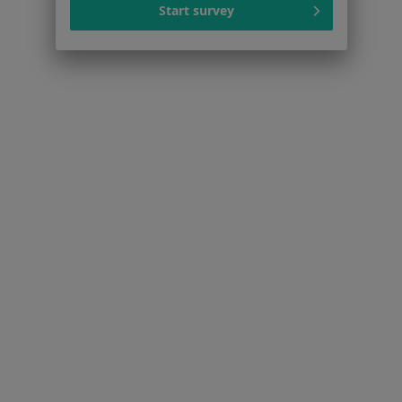
Usługi i zabiegi
Start survey
Choroby
Pomoc
Aplikacje mobilne
Blog dla pacjentów
Dla profesjonalistów
Cennik
Dla lekarzy
Dla placówek medycznych
Noa Notes
nowość
Baza wiedzy
Centrum Pomocy dla Specjalisty
Kontakt
ZnanyLekarz - Strona główna
ZnanyLekarz Sp. z o.o.
ul. Kolejowa 5/7
01-217 Warszawa, Polska