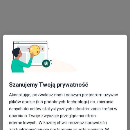
lek. Ben Rhaiem Tahar
·
Więcej
Ginekolog
77 opinii
Krasickiego 14, Kędzierzyn-Koźle
•
Mapa
Gabinet Lekarski
Konsultacja ginekologiczna
Brak ceny
Specjalista nie oferuje umawiania online pod tym adresem.
Szanujemy Twoją prywatność
Akceptując, pozwalasz nam i naszym partnerom używać
Poproś o wizytę
plików cookie (lub podobnych technologii) do zbierania
danych do celów statystycznych i dostarczania treści w
oparciu o Twoje zwyczaje przeglądania stron
internetowych. W każdej chwili możesz sprawdzić i
zaktualizować swoje preferencje w ustawieniach. W