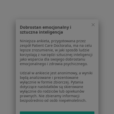
Regulamin
Polityka prywatności pacjentów
Polityka prywatności profesjonalistów
Polityka prywatności dla profesjonalistów, których
Dobrostan emocjonalny i
dane pozyskaliśmy samodzielnie
sztuczna inteligencja
Polityka cookies
Jak działają wyniki wyszukiwania
Niniejsza ankieta, przygotowana przez
Dostępność
zespół Patient Care Doctoralia, ma na celu
lepsze zrozumienie, w jaki sposób ludzie
O nas
korzystają z narzędzi sztucznej inteligencji
Praca
Rekrutujemy!
jako wsparcia dla swojego dobrostanu
Partnerzy
emocjonalnego i zdrowia psychicznego.
Centrum prasowe
Udział w ankiecie jest anonimowy, a wyniki
Kontakt
będą analizowane i prezentowane
wyłącznie w formie zbiorczej. Pytania
Dla pacjentów
dotyczące nastolatków są skierowane
wyłącznie do rodziców lub opiekunów
Lekarze
prawnych. Nie zbieramy informacji
bezpośrednio od osób niepełnoletnich.
Placówki medyczne
Pytania i odpowiedzi