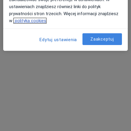
ustawieniach znajdziesz również linki do polityk
prywatności stron trzecich. Więcej informacji znajdziesz
w
polityka cookies
lek. Ryszard Pakuło
Zaakceptuj
Edytuj ustawienia
·
Więcej
Ginekolog
55 opinii
Adres 1
Adres 2
ul. Gazowa 2B, Kędzierzyn-Koźle
•
Mapa
Centrum medyczno - rehabilitacyjne Solutaris
Konsultacja ginekologiczna
120 zł
Specjalista nie oferuje umawiania online pod tym adresem.
Poproś o wizytę