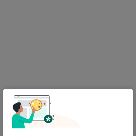
Specjaliści znajdują się poza Kędzierzyn-Koźle,
opolskie, w obszarach bliskich Twojemu
wyszukiwaniu.
Bezpieczne płatności
lek. Maciej Gabryel
·
Więcej
Ortopeda
1731 opinii
26 Stycznia 3, Knurów
•
Mapa
AMIRO Medical Clinic
Konsultacja ortopedyczna
350 zł