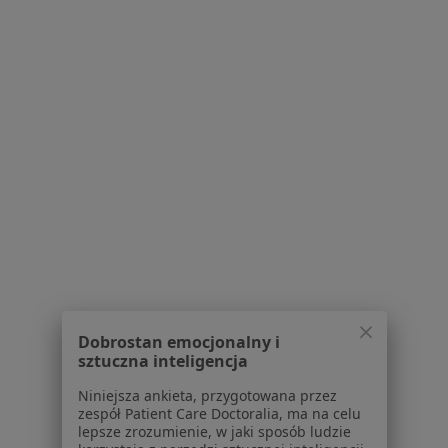
FOREST Med Centrum Diagnostyczno -
Medyczne
·
Więcej
Ortopedia, Chirurgia dziecięca, Endokrynologia
Plac Jana Surzyckiego 1, Kędzierzyn-Koźle
•
Mapa
Brak dostępnych specjalistów z wolnymi terminami w tym centrum medycznym.
Pokaż profil
Dobrostan emocjonalny i
sztuczna inteligencja
Niniejsza ankieta, przygotowana przez
zespół Patient Care Doctoralia, ma na celu
lepsze zrozumienie, w jaki sposób ludzie