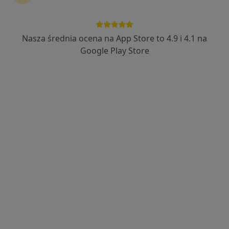
Klinika Nova
·
Więcej
Ortopedia, Laryngologia, Okulistyka
Nasza średnia ocena na App Store to 4.9 i 4.1 na
234 opinie
Google Play Store
Kłosowa 7, Kędzierzyn-Koźle
•
Mapa
Konsultacja ortopedyczna
Brak dostępnych specjalistów z wolnymi terminami w tym centrum medycznym.
Pokaż profil