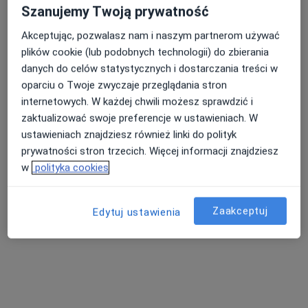
Szanujemy Twoją prywatność
Specjalista nie oferuje umawiania online pod tym adresem.
Akceptując, pozwalasz nam i naszym partnerom używać
Poproś o wizytę
plików cookie (lub podobnych technologii) do zbierania
danych do celów statystycznych i dostarczania treści w
oparciu o Twoje zwyczaje przeglądania stron
internetowych. W każdej chwili możesz sprawdzić i
zaktualizować swoje preferencje w ustawieniach. W
ustawieniach znajdziesz również linki do polityk
prywatności stron trzecich. Więcej informacji znajdziesz
w
polityka cookies
lek. Roman Narepekha
Zaakceptuj
Edytuj ustawienia
·
Więcej
Ortopeda
457 opinii
Adres 1
Adres 2
Wolności 311, Zabrze
•
Mapa