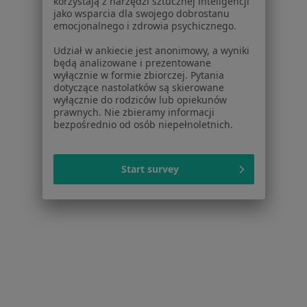
korzystają z narzędzi sztucznej inteligencji
jako wsparcia dla swojego dobrostanu
emocjonalnego i zdrowia psychicznego.
Udział w ankiecie jest anonimowy, a wyniki
będą analizowane i prezentowane
Dariusz Czekaj
wyłącznie w formie zbiorczej. Pytania
dotyczące nastolatków są skierowane
Ortopeda
wyłącznie do rodziców lub opiekunów
6 opinii
prawnych. Nie zbieramy informacji
bezpośrednio od osób niepełnoletnich.
Adres 1
Adres 2
Start survey
Damrota 21 c/2, Kędzierzyn
•
Mapa
Gabinet Lekarski
Specjalista nie oferuje umawiania online pod tym adresem.
Poproś o wizytę