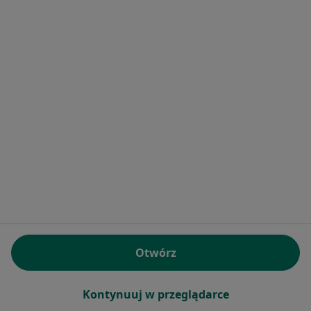
Marcin Felsz
Ortopeda
Adres 1
Adres 2
24 Kwietnia 5, Kędzierzyn-Koźle
•
Mapa
Samodzielny Publiczny Zespół Opieki Zdrowotnej w Kędzierzynie-Koźlu
Konsultacja ortopedyczna
Brak ceny
Specjalista nie oferuje umawiania online pod tym adresem.
Poproś o wizytę
Otwórz
Kontynuuj w przeglądarce