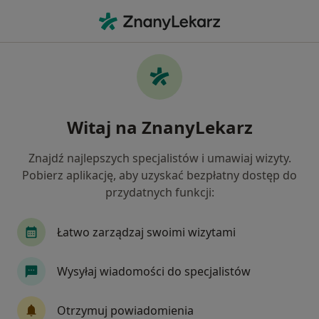
Me
Ortopeda • Kędzierzyn-Koźle, opolskie
Filtry
Ubezpieczenie
Mapa
Polecani ortopedzi w Kędzierzynie-Koźlu
Witaj na ZnanyLekarz
Jak działają wyniki wyszukiwania
Znajdź najlepszych specjalistów i umawiaj wizyty.
Pobierz aplikację, aby uzyskać bezpłatny dostęp do
Wybierz swoje ubezpieczenie
przydatnych funkcji:
Łatwo zarządzaj swoimi wizytami
Wysyłaj wiadomości do specjalistów
Otrzymuj powiadomienia