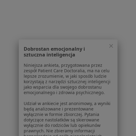
Interniści w Koninie
Ortopedzi w Koninie
Psycholodzy w Koninie
Pediatrzy w Koninie
Dobrostan emocjonalny i
Więcej (15)
sztuczna inteligencja
Więcej w kategorii: Popularne specjalizacje
Niniejsza ankieta, przygotowana przez
zespół Patient Care Doctoralia, ma na celu
lepsze zrozumienie, w jaki sposób ludzie
Strona Główna
Usługi I Zabiegi
korzystają z narzędzi sztucznej inteligencji
jako wsparcia dla swojego dobrostanu
Konsultacja Fizjoterapeutyczna
Konin
Zmień miasto
Zmień miasto
emocjonalnego i zdrowia psychicznego.
Udział w ankiecie jest anonimowy, a wyniki
będą analizowane i prezentowane
wyłącznie w formie zbiorczej. Pytania
dotyczące nastolatków są skierowane
wyłącznie do rodziców lub opiekunów
prawnych. Nie zbieramy informacji
Serwis