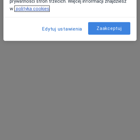
prywatności stron trzecich. Więcej informacji znajdziesz
Specjalista nie oferuje umawiania online pod tym adresem.
w
polityka cookies
Poproś o wizytę
Zaakceptuj
Edytuj ustawienia
mgr Anna Szmidt
·
Więcej
Fizjoterapeuta
129 opinii
Stanisława Staszica 1, ArsMedica
•
Mapa
Gabinet fizjoterapii uroginekologicznej FIZJOBALANS
Konsultacja fizjoterapeutyczna
230 zł