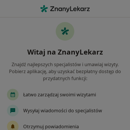
Me
Konsultacja Fizjoterapeutyczna • Konin, wielkopolskie
Filtry
• 1
Mapa
Konsultacja fizjoterapeutyczna specjaliści w
Witaj na ZnanyLekarz
Koninie
Jak działają wyniki wyszukiwania
Znajdź najlepszych specjalistów i umawiaj wizyty.
Pobierz aplikację, aby uzyskać bezpłatny dostęp do
przydatnych funkcji:
Jakiego specjalisty szukasz?
Fizjoterapeuta
Dietetyk
Osteopata
Łatwo zarządzaj swoimi wizytami
Wysyłaj wiadomości do specjalistów
Otrzymuj powiadomienia