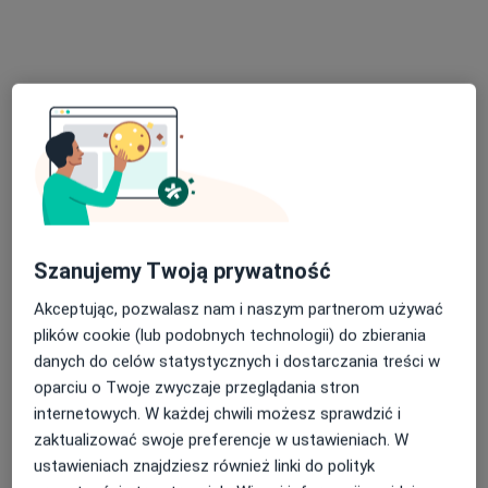
Brak dostępnych specjalistów z wolnymi terminami w tym centrum medycznym.
Pokaż profil
Szanujemy Twoją prywatność
Akceptując, pozwalasz nam i naszym partnerom używać
mgr Marcin Jędrzejewski
plików cookie (lub podobnych technologii) do zbierania
·
Więcej
Fizjoterapeuta
danych do celów statystycznych i dostarczania treści w
428 opinii
oparciu o Twoje zwyczaje przeglądania stron
internetowych. W każdej chwili możesz sprawdzić i
Fryderyka Chopina 23b/2, Konin
•
Mapa
zaktualizować swoje preferencje w ustawieniach. W
RHfizjo Marcin Jędrzejewski
ustawieniach znajdziesz również linki do polityk
Konsultacja fizjoterapeutyczna
200 zł