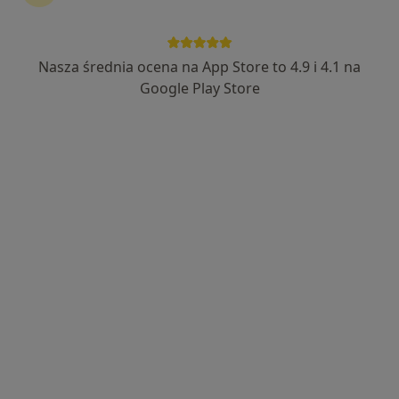
Nasza średnia ocena na App Store to 4.9 i 4.1 na
Google Play Store
Bezpieczne płatności
mgr Wiktoria Dębowska
·
Więcej
Fizjoterapeuta
16 opinii
Jana Pawła II 72, Konin
•
Mapa
Centrum Treningu Personalnego Fizjoterapii i Dietetyki Metamorphose
Konsultacja fizjoterapeutyczna
180 zł
Specjalista nie oferuje umawiania online pod tym adresem.
Poproś o wizytę