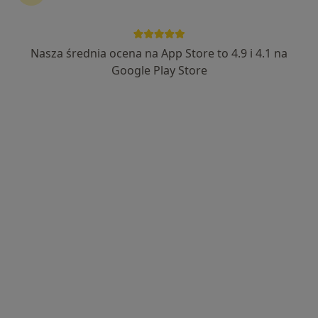
Nasza średnia ocena na App Store to 4.9 i 4.1 na
Google Play Store
dr n. med. Aleksandra Klimowicz
·
Więcej
Endokrynolog, Androlog, Internista
483 opinie
Szpitalna 18, Poznań
•
Mapa
Indywidualna Praktyka Lekarska Aleksandra Klimowicz
Konsultacja endokrynologiczna+ usg tarczycy+ biopsja tarczycy
400 zł
Specjalista nie oferuje umawiania online pod tym adresem.
Poproś o wizytę