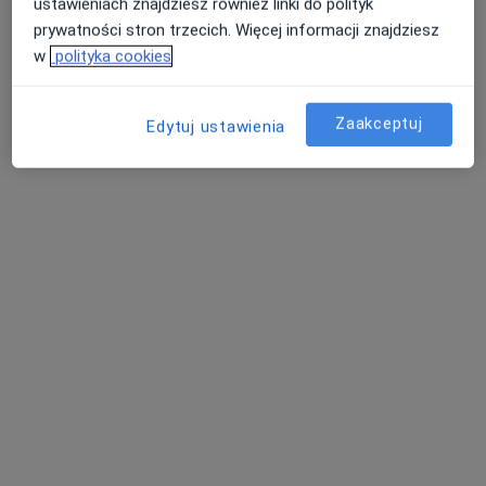
ustawieniach znajdziesz również linki do polityk
prywatności stron trzecich. Więcej informacji znajdziesz
w
polityka cookies
Zaakceptuj
Edytuj ustawienia
Bezpieczne płatności
Gabinety Medyczne Batorego
·
Więcej
Endokrynologia, Kardiologia, Kardiologia dziecięca
436 opinii
Osiedle Stefana Batorego 58A lok. uż. 4 (parter), Poznań
•
Mapa
Konsultacja endokrynologiczna+ usg tarczycy+ biopsja tarczycy
Pokaż więcej usług