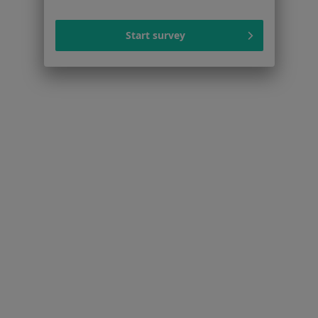
Stomatolodzy w Poznaniu
Fizjoterapeuci w Poznaniu
Start survey
Interniści w Poznaniu
Psychoterapeuci w Poznaniu
Więcej (15)
Więcej w kategorii: Popularne specjalizacje
Strona Główna
Usługi I Zabiegi
Konsultacja Endokrynologiczna+ Usg Tarczycy+ Biopsja
Tarczycy
Zmień miasto
Poznań
Zmień miasto
Serwis