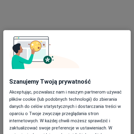
dr n. med. Magdalena Jaskuła-Świtek
·
Więcej
Endokrynolog
Szanujemy Twoją prywatność
26 opinii
Akceptując, pozwalasz nam i naszym partnerom używać
Osiedle Stefana Batorego 58A lok. uż. 4 (parter), Poznań
•
Mapa
plików cookie (lub podobnych technologii) do zbierania
Gabinety Medyczne Batorego
danych do celów statystycznych i dostarczania treści w
Konsultacja endokrynologiczna+ usg tarczycy+ biopsja tarczycy
Brak ceny
oparciu o Twoje zwyczaje przeglądania stron
Specjalista nie oferuje umawiania online pod tym adresem.
internetowych. W każdej chwili możesz sprawdzić i
zaktualizować swoje preferencje w ustawieniach. W
Poproś o wizytę