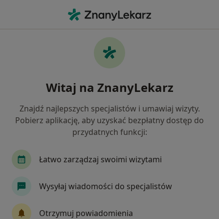
Me
Konsultacja Endokrynologiczna Usg Tarczycy Biopsja Tarczycy • Poznań, wielkopolskie
Filtry
• 1
Ubezpieczenie
Map
Konsultacja endokrynologiczna+ usg
Witaj na ZnanyLekarz
tarczycy+ biopsja tarczycy specjaliści w
Poznaniu
Znajdź najlepszych specjalistów i umawiaj wizyty.
Jak działają wyniki wyszukiwania
Pobierz aplikację, aby uzyskać bezpłatny dostęp do
przydatnych funkcji:
Wybierz swoje ubezpieczenie
Łatwo zarządzaj swoimi wizytami
Allianz
Compensa
Enel-med
GENERA
Wysyłaj wiadomości do specjalistów
Otrzymuj powiadomienia