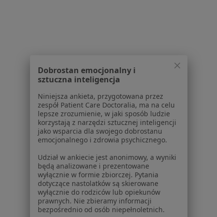
Powiązane wyszukiwania
Usługi w Poznaniu
Konsultacja endokrynologiczna w Poznaniu
Dobrostan emocjonalny i
Konsultacja endokrynologiczna + USG tarczycy w
sztuczna inteligencja
Poznaniu
Niniejsza ankieta, przygotowana przez
Konsultacja ginekologiczna w Poznaniu
zespół Patient Care Doctoralia, ma na celu
lepsze zrozumienie, w jaki sposób ludzie
Konsultacja internistyczna w Poznaniu
korzystają z narzędzi sztucznej inteligencji
jako wsparcia dla swojego dobrostanu
Konsultacja chirurgiczna w Poznaniu
emocjonalnego i zdrowia psychicznego.
Więcej (15)
Udział w ankiecie jest anonimowy, a wyniki
Więcej w kategorii: Usługi w Poznaniu
będą analizowane i prezentowane
wyłącznie w formie zbiorczej. Pytania
dotyczące nastolatków są skierowane
Popularne specjalizacje
wyłącznie do rodziców lub opiekunów
Psycholodzy w Poznaniu
prawnych. Nie zbieramy informacji
bezpośrednio od osób niepełnoletnich.