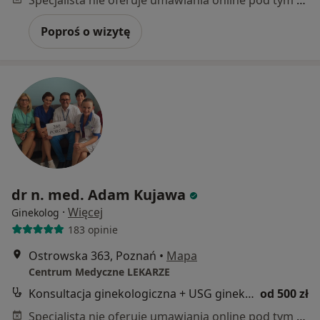
Specjalista nie oferuje umawiania online pod tym adresem.
Poproś o wizytę
dr n. med. Adam Kujawa
·
Więcej
Ginekolog
183 opinie
Ostrowska 363, Poznań
•
Mapa
Centrum Medyczne LEKARZE
Konsultacja ginekologiczna + USG ginekologiczne + USG piersi
od 500 zł
Specjalista nie oferuje umawiania online pod tym adresem.