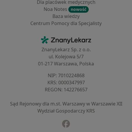
Dla placówek medycznych
Noa Notes
nowość
Baza wiedzy
Centrum Pomocy dla Specjalisty
Kontakt
ZnanyLekarz - Strona główna
ZnanyLekarz Sp. z o.o.
ul. Kolejowa 5/7
01-217 Warszawa, Polska
NIP: ⁠7010224868
KRS: ⁠0000347997
REGON: ⁠142276657
Sąd Rejonowy dla m.st. Warszawy w Warszawie XII
Wydział Gospodarczy KRS
Facebook
otwiera się w nowej karcie