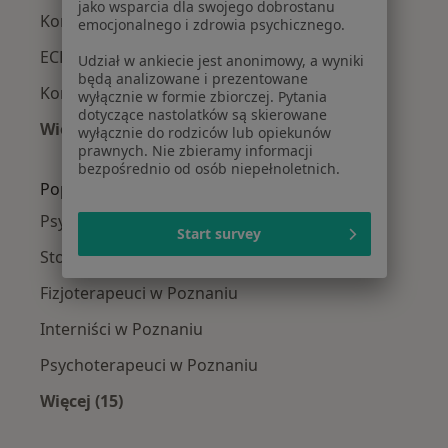
jako wsparcia dla swojego dobrostanu
Konsultacja endokrynologiczna w Poznaniu
emocjonalnego i zdrowia psychicznego.
ECHO serca w Poznaniu
Udział w ankiecie jest anonimowy, a wyniki
będą analizowane i prezentowane
Konsultacja chirurgiczna w Poznaniu
wyłącznie w formie zbiorczej. Pytania
dotyczące nastolatków są skierowane
Więcej (15)
wyłącznie do rodziców lub opiekunów
Więcej w kategorii: Usługi w Poznaniu
prawnych. Nie zbieramy informacji
bezpośrednio od osób niepełnoletnich.
Popularne specjalizacje
Psycholodzy w Poznaniu
Start survey
Stomatolodzy w Poznaniu
Fizjoterapeuci w Poznaniu
Interniści w Poznaniu
Psychoterapeuci w Poznaniu
Więcej (15)
Więcej w kategorii: Popularne specjalizacje