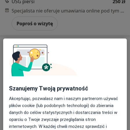
USG piersi
250 zł
Specjalista nie oferuje umawiania online pod tym adresem.
Poproś o wizytę
Szanujemy Twoją prywatność
Bezpieczne płatności
dr n. med. Przemysław Kądziołka
Akceptując, pozwalasz nam i naszym partnerom używać
·
Więcej
Ginekolog
plików cookie (lub podobnych technologii) do zbierania
258 opinii
danych do celów statystycznych i dostarczania treści w
oparciu o Twoje zwyczaje przeglądania stron
Kanclerska 2, Gabinet, Poznań
•
Mapa
internetowych. W każdej chwili możesz sprawdzić i
Gabinet Lekarski.