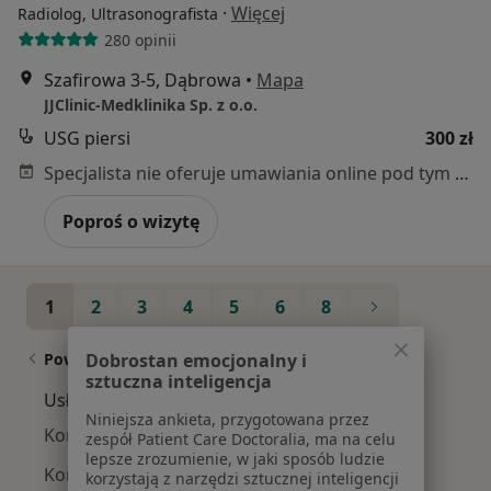
·
Więcej
Radiolog, Ultrasonografista
280 opinii
Szafirowa 3-5, Dąbrowa
•
Mapa
JJClinic-Medklinika Sp. z o.o.
USG piersi
300 zł
Specjalista nie oferuje umawiania online pod tym adresem.
Poproś o wizytę
1
2
3
4
5
6
8
Powiązane wyszukiwania
Dobrostan emocjonalny i
sztuczna inteligencja
Usługi w Poznaniu
Niniejsza ankieta, przygotowana przez
Konsultacja internistyczna w Poznaniu
zespół Patient Care Doctoralia, ma na celu
lepsze zrozumienie, w jaki sposób ludzie
Konsultacja kardiologiczna w Poznaniu
korzystają z narzędzi sztucznej inteligencji