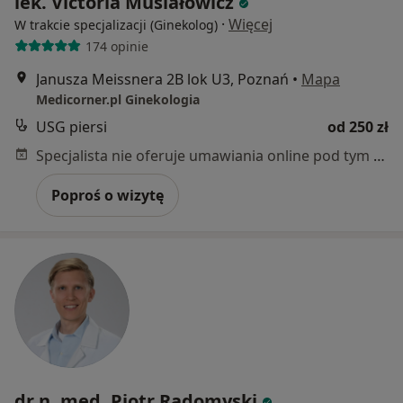
lek. Victoria Musiałowicz
·
Więcej
W trakcie specjalizacji (Ginekolog)
174 opinie
Janusza Meissnera 2B lok U3, Poznań
•
Mapa
Medicorner.pl Ginekologia
USG piersi
od 250 zł
Specjalista nie oferuje umawiania online pod tym adresem.
Poproś o wizytę
dr n. med. Piotr Radomyski