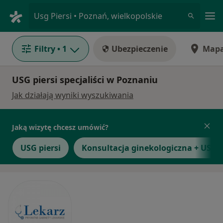
Me
Usg Piersi • Poznań, wielkopolskie
Filtry
• 1
Ubezpieczenie
Map
USG piersi specjaliści w Poznaniu
Jak działają wyniki wyszukiwania
Jaką wizytę chcesz umówić?
USG piersi
Konsultacja ginekologiczna + USG p