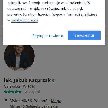
zaktualizować swoje preferencje w ustawieniach. W
USG piersi
250 zł
ustawieniach znajdziesz również linki do polityk
Specjalista nie oferuje umawiania online pod tym adresem.
prywatności stron trzecich. Więcej informacji znajdziesz
w
polityka cookies
Poproś o wizytę
Zaakceptuj
Edytuj ustawienia
lek. Jakub Kasprzak
·
Więcej
Ginekolog
1231 opinii
Mylna 40/66, Poznań
•
Mapa
Mylna 40 Gabinety Lekarskie