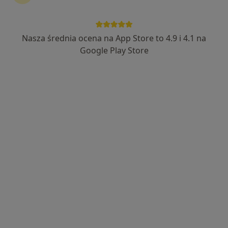
Nasza średnia ocena na App Store to 4.9 i 4.1 na
mgr Katarzyna Słysz
Google Play Store
·
Więcej
Dietetyk
138 opinii
Adres
Online
Jaworzno
•
Mapa
Laboratorium dietetyczne Katarzyna Słysz
Konsultacja dietetyczna
190 zł
Specjalista nie oferuje umawiania online pod tym adresem.
Poproś o wizytę