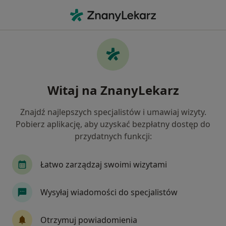
Me
Konsultacja Dietetyczna • Jaworzno, śląskie
Filtry
• 1
Ubezpieczenie
Map
Konsultacja dietetyczna specjaliści w
Witaj na ZnanyLekarz
Jaworznie
Jak działają wyniki wyszukiwania
Znajdź najlepszych specjalistów i umawiaj wizyty.
Pobierz aplikację, aby uzyskać bezpłatny dostęp do
przydatnych funkcji:
Jakiego specjalisty szukasz?
Dietetyk
Dermatolog
Internista
Lar
Łatwo zarządzaj swoimi wizytami
Wysyłaj wiadomości do specjalistów
Otrzymuj powiadomienia