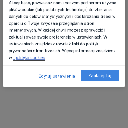
Akceptując, pozwalasz nam i naszym partnerom używać
plików cookie (lub podobnych technologii) do zbierania
danych do celów statystycznych i dostarczania treści w
oparciu o Twoje zwyczaje przeglądania stron
internetowych. W każdej chwili możesz sprawdzić i
zaktualizować swoje preferencje w ustawieniach. W
mgr Paulina Bolek
ustawieniach znajdziesz również linki do polityk
·
Więcej
prywatności stron trzecich. Więcej informacji znajdziesz
Dietetyk
w
polityka cookies
21 opinii
Grunwaldzka 247, Jaworzno
•
Mapa
Choose Yourself
Zaakceptuj
Edytuj ustawienia
Konsultacja dietetyczna
Brak ceny
Specjalista nie oferuje umawiania online pod tym adresem.
Poproś o wizytę