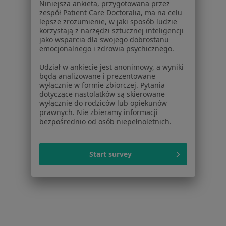
Niniejsza ankieta, przygotowana przez
Polityka prywatności pacjentów
zespół Patient Care Doctoralia, ma na celu
Polityka prywatności profesjonalistów
lepsze zrozumienie, w jaki sposób ludzie
Polityka prywatności dla profesjonalistów, których
korzystają z narzędzi sztucznej inteligencji
jako wsparcia dla swojego dobrostanu
dane pozyskaliśmy samodzielnie
emocjonalnego i zdrowia psychicznego.
Polityka cookies
Jak działają wyniki wyszukiwania
Udział w ankiecie jest anonimowy, a wyniki
będą analizowane i prezentowane
Dostępność
wyłącznie w formie zbiorczej. Pytania
O nas
dotyczące nastolatków są skierowane
Praca
wyłącznie do rodziców lub opiekunów
Rekrutujemy!
prawnych. Nie zbieramy informacji
Partnerzy
bezpośrednio od osób niepełnoletnich.
Centrum prasowe
Kontakt
Start survey
Dla pacjentów
Lekarze
Placówki medyczne
Pytania i odpowiedzi
Usługi i zabiegi