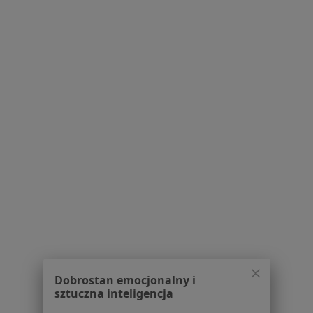
Psycholodzy w Jaworznie
Ginekolodzy w Jaworznie
Chirurdzy w Jaworznie
Więcej (15)
Więcej w kategorii: Popularne specjalizacje
Strona Główna
Usługi I Zabiegi
Konsultacja Dietetyczna
Jaworzno
Zmień miasto
Zmień miasto
Serwis
Dobrostan emocjonalny i
sztuczna inteligencja
Regulamin