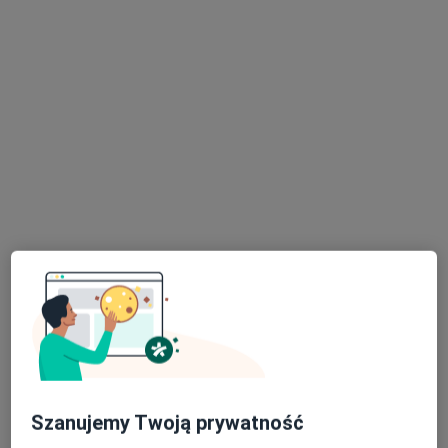
mgr Katarzyna Goździcka
·
Więcej
Dietetyk
34 opinie
Jana Matejki 4, Jaworzno
•
Mapa
EsterClinic
Konsultacja dietetyczna
150 zł
Specjalista nie oferuje umawiania online pod tym adresem.
Poproś o wizytę
Szanujemy Twoją prywatność