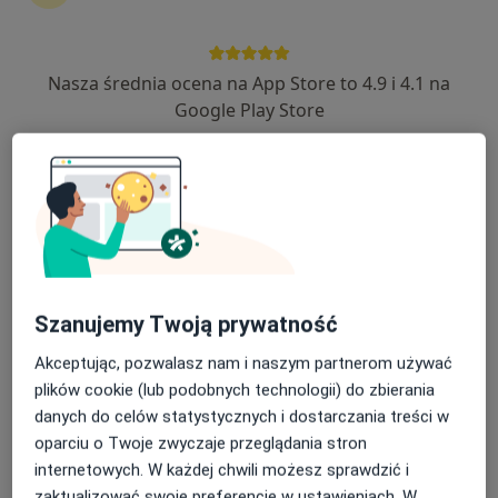
Nasza średnia ocena na App Store to 4.9 i 4.1 na
mgr Aleksandra Nowak
Google Play Store
·
Więcej
Psycholog, Psychoterapeuta
Przy Dworcu 13A, Gostyń
•
Mapa
Gabinet Psychologiczno- Psychoterapeutyczny, Pracownia Badań Psychologicznych
Interwencja kryzysowa
od 100 zł
Specjalista nie oferuje umawiania online pod tym adresem.
Poproś o wizytę
Szanujemy Twoją prywatność
Akceptując, pozwalasz nam i naszym partnerom używać
plików cookie (lub podobnych technologii) do zbierania
danych do celów statystycznych i dostarczania treści w
oparciu o Twoje zwyczaje przeglądania stron
internetowych. W każdej chwili możesz sprawdzić i
zaktualizować swoje preferencje w ustawieniach. W