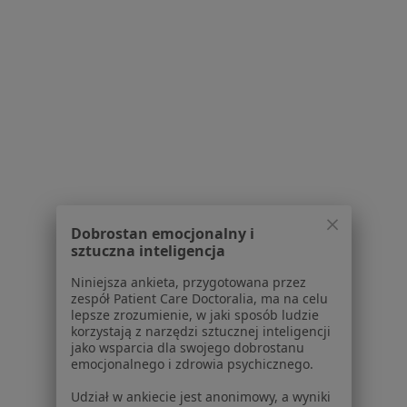
Kontakt
Dla pacjentów
Lekarze
Placówki medyczne
Pytania i odpowiedzi
Usługi i zabiegi
Choroby
Pomoc
Aplikacje mobilne
Blog dla pacjentów
Dobrostan emocjonalny i
sztuczna inteligencja
Dla profesjonalistów
Niniejsza ankieta, przygotowana przez
Cennik
zespół Patient Care Doctoralia, ma na celu
Dla lekarzy
lepsze zrozumienie, w jaki sposób ludzie
korzystają z narzędzi sztucznej inteligencji
Dla placówek medycznych
jako wsparcia dla swojego dobrostanu
Noa Notes
nowość
emocjonalnego i zdrowia psychicznego.
Baza wiedzy
Udział w ankiecie jest anonimowy, a wyniki
Centrum Pomocy dla Specjalisty