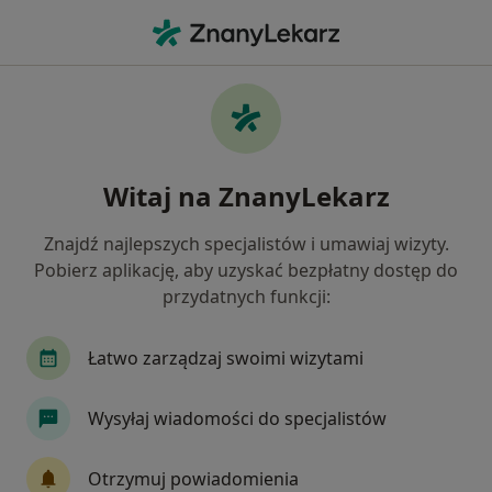
Me
Interwencja Kryzysowa • Gostyń, wielkopolskie
Filtry
• 1
Mapa
Interwencja kryzysowa specjaliści w Gostyni
Witaj na ZnanyLekarz
Jak działają wyniki wyszukiwania
Znajdź najlepszych specjalistów i umawiaj wizyty.
Pobierz aplikację, aby uzyskać bezpłatny dostęp do
Jakiego specjalisty szukasz?
przydatnych funkcji:
Psycholog
Psychiatra
Psychoterapeuta
Łatwo zarządzaj swoimi wizytami
Wysyłaj wiadomości do specjalistów
Otrzymuj powiadomienia