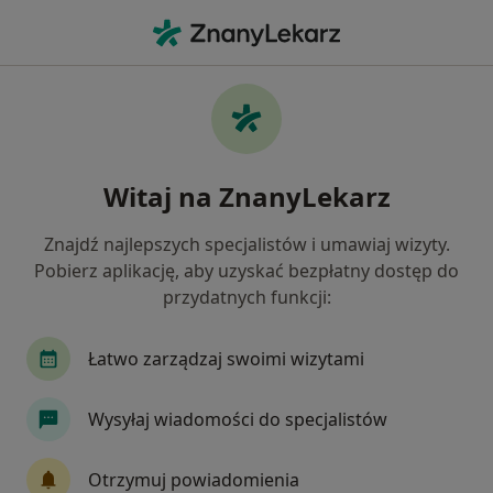
Me
Psychiatra • Gostyń, wielkopolskie
Filtry
Mapa
Polecani psychiatrzy w Gostyni
Witaj na ZnanyLekarz
Jak działają wyniki wyszukiwania
Znajdź najlepszych specjalistów i umawiaj wizyty.
Pobierz aplikację, aby uzyskać bezpłatny dostęp do
przydatnych funkcji:
Łatwo zarządzaj swoimi wizytami
Wysyłaj wiadomości do specjalistów
lek. Marcin Frencel
·
Więcej
Psychiatra
Otrzymuj powiadomienia