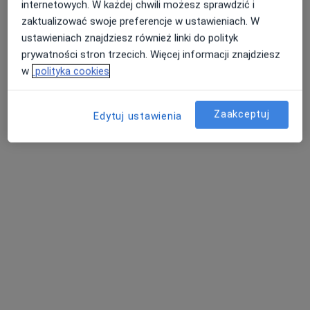
internetowych. W każdej chwili możesz sprawdzić i
zaktualizować swoje preferencje w ustawieniach. W
ustawieniach znajdziesz również linki do polityk
prywatności stron trzecich. Więcej informacji znajdziesz
Bezpieczne płatności
w
polityka cookies
lek. Marcin Łata
·
Więcej
Psychiatra
Zaakceptuj
Edytuj ustawienia
1578 opinii
Popularny specjalista: pacjenci chętnie płacą
online
Konsultacja psychiatryczna
349 zł
Specjalista nie oferuje umawiania online pod tym adresem.
Poproś o wizytę