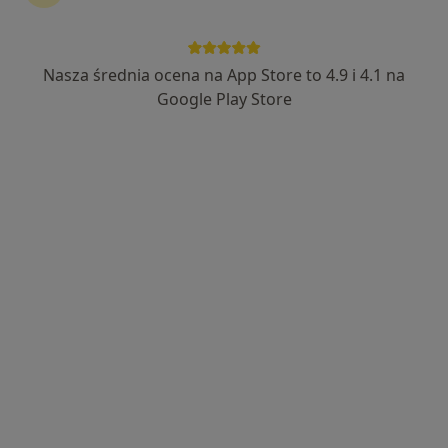
279 opinii
Adres 1
Adres 2
Online
Nasza średnia ocena na App Store to 4.9 i 4.1 na
Google Play Store
Przy Dworcu 4, Gostyń
•
Mapa
Poradnia Zdrowia Psychicznego
Konsultacja psychiatryczna (kolejna wizyta)
150 zł
Specjalista nie oferuje umawiania online pod tym adresem.
Poproś o wizytę