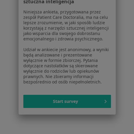
sztuczna inteligencja
Powiązane wyszukiwania
|
Oferty pracy - Psychiatra
Niniejsza ankieta, przygotowana przez
zespół Patient Care Doctoralia, ma na celu
W pobliżu Gostyni
lepsze zrozumienie, w jaki sposób ludzie
Psychiatrzy w Kościanie
korzystają z narzędzi sztucznej inteligencji
jako wsparcia dla swojego dobrostanu
Psychiatrzy w Lesznie
emocjonalnego i zdrowia psychicznego.
Psychiatrzy w Śremie
Udział w ankiecie jest anonimowy, a wyniki
będą analizowane i prezentowane
Psychiatrzy w Miliczu
wyłącznie w formie zbiorczej. Pytania
dotyczące nastolatków są skierowane
Psychiatrzy w Mosinie
wyłącznie do rodziców lub opiekunów
prawnych. Nie zbieramy informacji
Więcej (14)
bezpośrednio od osób niepełnoletnich.
Więcej w kategorii: W pobliżu Gostyni
Najczęstsze schorzenia
Start survey
Bezsenność Gostyń
Choroba afektywna dwubiegunowa Gostyń
Depresja Gostyń