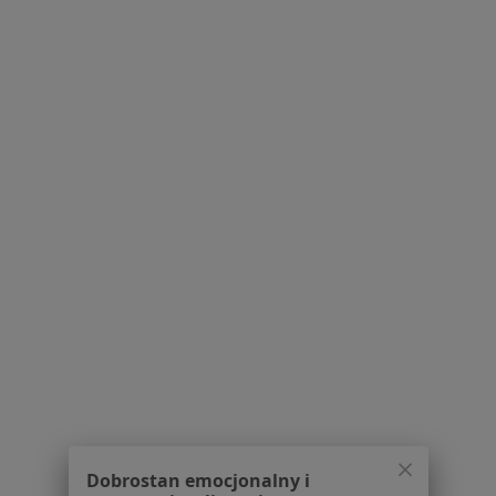
Bezpieczne płatności
Skupienie na pacjencie
lek. Bartłomiej Kowalski
·
Więcej
Psychiatra
54 opinie
Popularny specjalista: pacjenci chętnie płacą
online
Konsultacja online (kolejna)
320 zł
Specjalista nie oferuje umawiania online pod tym adresem.
Poproś o wizytę
Dobrostan emocjonalny i