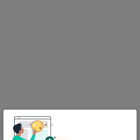
lek. dent. Marcin Rutkowski
·
Więcej
Chirurg stomatologiczny, Stomatolog
139 opinii
Adres
Online
Młynowa 40, Białystok
•
Mapa
Implant Med Chirurgia/Implanty
Implanty
2 500 zł
Specjalista nie oferuje umawiania online pod tym adresem.
Poproś o wizytę