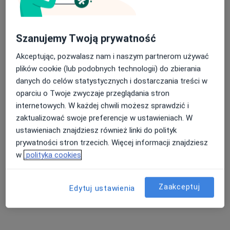
Szanujemy Twoją prywatność
Akceptując, pozwalasz nam i naszym partnerom używać
plików cookie (lub podobnych technologii) do zbierania
lek. dent. Dorota Łukjan
danych do celów statystycznych i dostarczania treści w
·
Więcej
Stomatolog, Periodontolog
oparciu o Twoje zwyczaje przeglądania stron
82 opinie
internetowych. W każdej chwili możesz sprawdzić i
zaktualizować swoje preferencje w ustawieniach. W
ul. Familijna 65, Białystok
•
Mapa
ustawieniach znajdziesz również linki do polityk
NZOZ MEDICA DENTAL Dorota Łukjan
prywatności stron trzecich. Więcej informacji znajdziesz
Implanty
Brak ceny
w
polityka cookies
Specjalista nie oferuje umawiania online pod tym adresem.
Poproś o wizytę
Zaakceptuj
Edytuj ustawienia