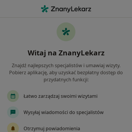
Me
Implanty • Białystok, podlaskie
Filtry
• 1
Mapa
Implanty specjaliści w Białymstoku
Witaj na ZnanyLekarz
Jak działają wyniki wyszukiwania
Znajdź najlepszych specjalistów i umawiaj wizyty.
Pobierz aplikację, aby uzyskać bezpłatny dostęp do
Jaką wizytę chcesz umówić?
przydatnych funkcji:
Implanty
Łatwo zarządzaj swoimi wizytami
Wysyłaj wiadomości do specjalistów
Otrzymuj powiadomienia