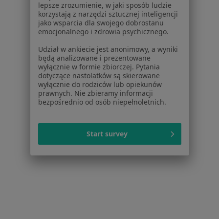
lepsze zrozumienie, w jaki sposób ludzie
korzystają z narzędzi sztucznej inteligencji
Stomatolodzy w Białymstoku
jako wsparcia dla swojego dobrostanu
emocjonalnego i zdrowia psychicznego.
Interniści w Białymstoku
Udział w ankiecie jest anonimowy, a wyniki
Psycholodzy w Białymstoku
będą analizowane i prezentowane
wyłącznie w formie zbiorczej. Pytania
Ginekolodzy w Białymstoku
dotyczące nastolatków są skierowane
wyłącznie do rodziców lub opiekunów
Pediatrzy w Białymstoku
prawnych. Nie zbieramy informacji
bezpośrednio od osób niepełnoletnich.
Więcej (15)
Więcej w kategorii: Popularne specjalizacje
Start survey
Strona Główna
Usługi I Zabiegi
Implanty
Zmień miasto
Białystok