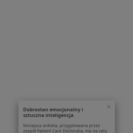
Pokaż profil
1
2
Powiązane wyszukiwania
Usługi w Białymstoku
Konsultacja stomatologiczna w Białymstoku
Leczenie próchnicy w Białymstoku
Badania stomatologiczne w Białymstoku
Leczenie kanałowe w Białymstoku
Stomatologia zachowawcza w Białymstoku
Dobrostan emocjonalny i
Więcej (15)
sztuczna inteligencja
Więcej w kategorii: Usługi w Białymstoku
Niniejsza ankieta, przygotowana przez
zespół Patient Care Doctoralia, ma na celu
Popularne specjalizacje