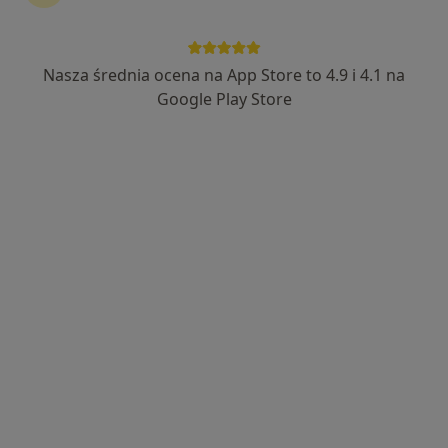
Nasza średnia ocena na App Store to 4.9 i 4.1 na
lek. Monika Łozowska
Google Play Store
Stomatolog, Lekarz wykonujący zabiegi medycyny estetycznej
·
Więcej
41 opinii
SIENKIEWICZA 2/10, Białystok
•
Mapa
DENTAL PARK Stomatologia Estetyczna
Implanty
od 2 500 zł
Specjalista nie oferuje umawiania online pod tym adresem.
Poproś o wizytę