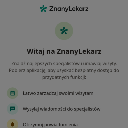
Me
Fizjoterapia Uroginekologiczna • Szczecin, zachodniopomorskie
Filtry
• 1
Ubezpieczenie
Map
Fizjoterapia uroginekologiczna specjaliści w
Witaj na ZnanyLekarz
Szczecinie
Jak działają wyniki wyszukiwania
Znajdź najlepszych specjalistów i umawiaj wizyty.
Pobierz aplikację, aby uzyskać bezpłatny dostęp do
przydatnych funkcji:
Jaką wizytę chcesz umówić?
Fizjoterapia uroginekologiczna
Fizjoterapia 
Łatwo zarządzaj swoimi wizytami
Wysyłaj wiadomości do specjalistów
Otrzymuj powiadomienia