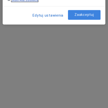
Poproś o wizytę
Zaakceptuj
Edytuj ustawienia
Bezpieczne płatności
mgr Magda Seta-Ratomska
·
Więcej
Fizjoterapeuta
13 opinii
Sebastiana Klonowica 45/2, Szczecin
•
Mapa
FizjoNature Medycyna Manualna
Fizjoterapia uroginekologiczna
220 zł