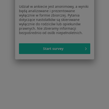
Więcej (15)
Udział w ankiecie jest anonimowy, a wyniki
Więcej w kategorii: Usługi w Szczecinie
będą analizowane i prezentowane
wyłącznie w formie zbiorczej. Pytania
Popularne specjalizacje
dotyczące nastolatków są skierowane
wyłącznie do rodziców lub opiekunów
Stomatolodzy w Szczecinie
prawnych. Nie zbieramy informacji
bezpośrednio od osób niepełnoletnich.
Interniści w Szczecinie
Psycholodzy w Szczecinie
Start survey
Fizjoterapeuci w Szczecinie
Ginekolodzy w Szczecinie
Więcej (15)
Więcej w kategorii: Popularne specjalizacje
Strona Główna
Usługi I Zabiegi
Fizjoterapia Uroginekologiczna
Szczecin
Zmień miasto
Zmień miasto