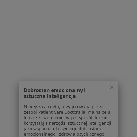
Fizjoterapia uroginekologiczna (pierwsza wizyta)
200 zł
Brak dostępnych specjalistów z wolnymi terminami w tym centrum medycznym.
Pokaż profil
1
2
Powiązane wyszukiwania
Usługi w Szczecinie
Konsultacja fizjoterapeutyczna w Szczecinie
Dobrostan emocjonalny i
sztuczna inteligencja
Fizjoterapia w Szczecinie
Niniejsza ankieta, przygotowana przez
Terapia manualna w Szczecinie
zespół Patient Care Doctoralia, ma na celu
lepsze zrozumienie, w jaki sposób ludzie
Masaż w Szczecinie
korzystają z narzędzi sztucznej inteligencji
jako wsparcia dla swojego dobrostanu
Rehabilitacja w Szczecinie
emocjonalnego i zdrowia psychicznego.