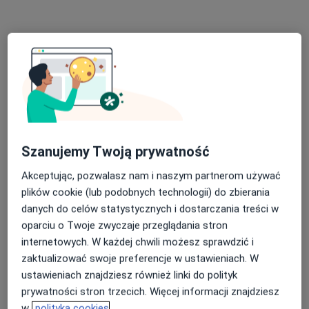
Poproś o wizytę
Szanujemy Twoją prywatność
Akceptując, pozwalasz nam i naszym partnerom używać
mgr Aneta Wieczorek
plików cookie (lub podobnych technologii) do zbierania
·
Więcej
Fizjoterapeuta
danych do celów statystycznych i dostarczania treści w
102 opinie
oparciu o Twoje zwyczaje przeglądania stron
internetowych. W każdej chwili możesz sprawdzić i
Jana Kazimierza 1/u3, Szczecin
•
Mapa
zaktualizować swoje preferencje w ustawieniach. W
Fizjoterapia Maćkowiak i specjaliści
ustawieniach znajdziesz również linki do polityk
Fizjoterapia uroginekologiczna
220 zł
prywatności stron trzecich. Więcej informacji znajdziesz
Specjalista nie oferuje umawiania online pod tym adresem.
w
polityka cookies