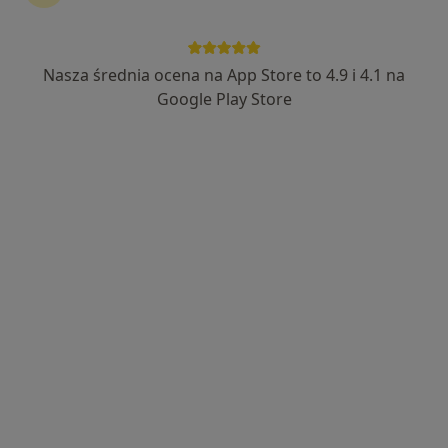
Nasza średnia ocena na App Store to 4.9 i 4.1 na
Google Play Store
Wyróżniony
Fizjoterapia Maćkowiak i specjaliści
Fizjoterapia, Rehabilitacja medyczna
679 opinii
Jana Kazimierza 1/u3, Szczecin
•
Mapa
Fizjoterapia uroginekologiczna
220 zł
Fizjoterapia uroginekologiczna - bóle miesiączkowe i endometrioza
220 zł
Fizjoterapia uroginekologiczna - dysfunkcje seksualne
220 zł
Pokaż więcej usług
Brak dostępnych specjalistów z wolnymi terminami w tym centrum medycznym.
Pokaż profil