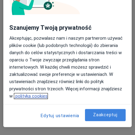
Poproś o wizytę
Szanujemy Twoją prywatność
Akceptując, pozwalasz nam i naszym partnerom używać
plików cookie (lub podobnych technologii) do zbierania
danych do celów statystycznych i dostarczania treści w
oparciu o Twoje zwyczaje przeglądania stron
internetowych. W każdej chwili możesz sprawdzić i
zaktualizować swoje preferencje w ustawieniach. W
mgr Kacper Szumin
ustawieniach znajdziesz również linki do polityk
Fizjoterapeuta
prywatności stron trzecich. Więcej informacji znajdziesz
1 opinia
w
polityka cookies
Księdza Piotra Skargi 52/ 1A, Szczecin
•
Mapa
Ergocenter
Zaakceptuj
Edytuj ustawienia
Masaż klasyczny
200 zł
Specjalista nie oferuje umawiania online pod tym adresem.