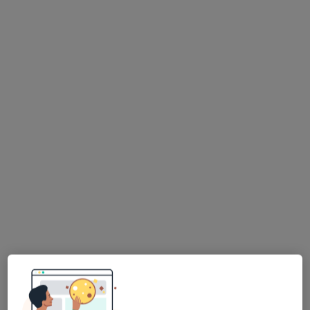
Poproś o wizytę
Bezpieczne płatności
mgr Weronika Szwedowicz-Jaworska
·
Więcej
Fizjoterapeuta
204 opinie
Pocztowa 18/1, Szczecin
•
Mapa
SALUD gabinety fizjoterapii
Masaż tkanek głębokich
230 zł
Specjalista nie oferuje umawiania online pod tym adresem.