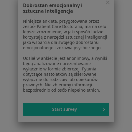
Taping (plastrowanie) w Szczecinie
Dobrostan emocjonalny i
sztuczna inteligencja
Więcej (15)
Niniejsza ankieta, przygotowana przez
Więcej w kategorii: Usługi w Szczecinie
zespół Patient Care Doctoralia, ma na celu
lepsze zrozumienie, w jaki sposób ludzie
Popularne specjalizacje
korzystają z narzędzi sztucznej inteligencji
Stomatolodzy w Szczecinie
jako wsparcia dla swojego dobrostanu
emocjonalnego i zdrowia psychicznego.
Interniści w Szczecinie
Udział w ankiecie jest anonimowy, a wyniki
Psycholodzy w Szczecinie
będą analizowane i prezentowane
wyłącznie w formie zbiorczej. Pytania
Fizjoterapeuci w Szczecinie
dotyczące nastolatków są skierowane
wyłącznie do rodziców lub opiekunów
Ginekolodzy w Szczecinie
prawnych. Nie zbieramy informacji
bezpośrednio od osób niepełnoletnich.
Więcej (15)
Więcej w kategorii: Popularne specjalizacje
Start survey
Strona Główna
Usługi I Zabiegi
Masaż
Zmień miasto
Szczecin
Zmień miasto