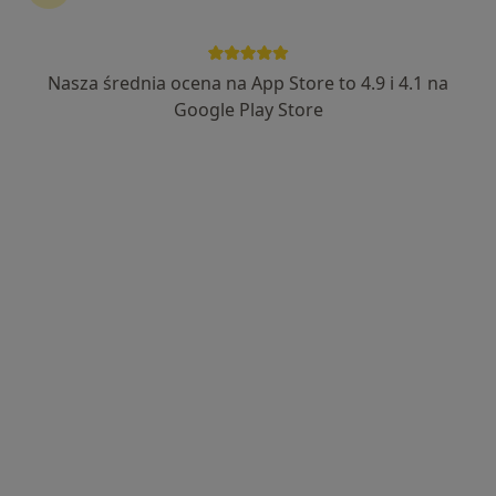
Nasza średnia ocena na App Store to 4.9 i 4.1 na
Bezpieczne płatności
Google Play Store
mgr Wojciech Bartosik
·
Więcej
Fizjoterapeuta
127 opinii
Popularny specjalista: pacjenci chętnie płacą
online
Adres 1
Adres 2
Aleja Wojska Polskiego 70, Szczecin
•
Mapa
Fizjoterapia Wojciech Bartosik
Masaż relaksacyjny
200 zł
Specjalista nie oferuje umawiania online pod tym adresem.
Poproś o wizytę