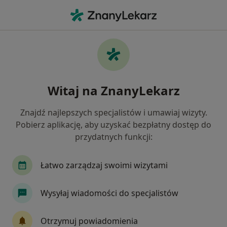
Me
Masaż • Szczecin, zachodniopomorskie
Filtry
• 1
Ubezpieczenie
Map
Masaż specjaliści w Szczecinie
Witaj na ZnanyLekarz
Jak działają wyniki wyszukiwania
Znajdź najlepszych specjalistów i umawiaj wizyty.
Pobierz aplikację, aby uzyskać bezpłatny dostęp do
Jaką wizytę chcesz umówić?
przydatnych funkcji:
Masaż
Masaż leczniczy
Masaż tkanek głę
Łatwo zarządzaj swoimi wizytami
Wysyłaj wiadomości do specjalistów
Otrzymuj powiadomienia