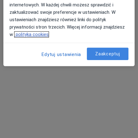
·
Więcej
Fizjoterapeuta
internetowych. W każdej chwili możesz sprawdzić i
213 opinii
zaktualizować swoje preferencje w ustawieniach. W
ustawieniach znajdziesz również linki do polityk
Adres 1
Adres 2
prywatności stron trzecich. Więcej informacji znajdziesz
w
polityka cookies
Hynka 18u/18 - RehaFun, Gdańsk
•
Mapa
Centrum Medyczne PELVI & FizjoAga
Zaakceptuj
Edytuj ustawienia
Fizjoterapia dna miednicy
250 zł
Specjalista nie oferuje umawiania online pod tym adresem.
Poproś o wizytę