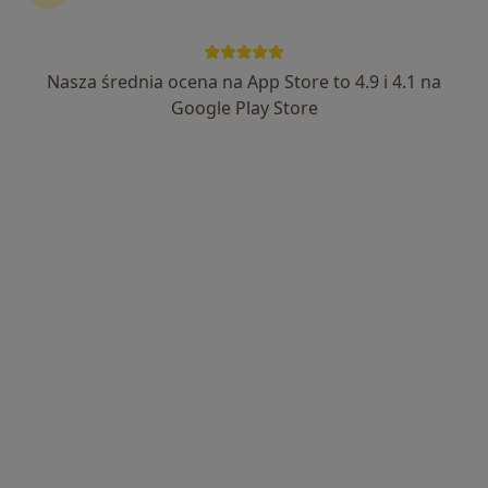
114 opinii
Subisława 28, Gdańsk
•
Mapa
Nasza średnia ocena na App Store to 4.9 i 4.1 na
Rehika Centrum Leczenia Bólu, Kontuzji oraz Zaburzeń Dna Miednicy Kobiet i Mężczyzn
Google Play Store
Fizjoterapia dna miednicy
280 zł
Specjalista nie oferuje umawiania online pod tym adresem.
Poproś o wizytę
Bezpieczne płatności
mgr Agnieszka Marchlewska