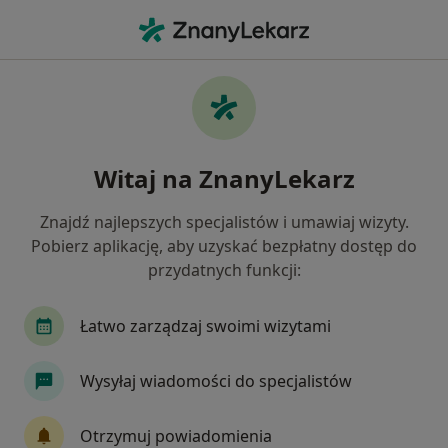
Me
Fizjoterapia Dna Miednicy • Gdańsk, pomorskie
Filtry
• 1
Mapa
Fizjoterapia dna miednicy specjaliści w
Witaj na ZnanyLekarz
Gdańsku
Jak działają wyniki wyszukiwania
Znajdź najlepszych specjalistów i umawiaj wizyty.
Pobierz aplikację, aby uzyskać bezpłatny dostęp do
przydatnych funkcji:
Łatwo zarządzaj swoimi wizytami
Wysyłaj wiadomości do specjalistów
mgr Sylwia Kotewicz
Otrzymuj powiadomienia
·
Więcej
Fizjoterapeuta