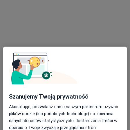
·
Więcej
Fizjoterapeuta
42 opinie
Tartaczna 2/15a, 3 piętro, Gdańsk
•
Mapa
ProfessMed
Fizjoterapia dna miednicy
200 zł
Specjalista nie oferuje umawiania online pod tym adresem.
Poproś o wizytę
Szanujemy Twoją prywatność
Akceptując, pozwalasz nam i naszym partnerom używać
plików cookie (lub podobnych technologii) do zbierania
danych do celów statystycznych i dostarczania treści w
mgr Dagmara Czeran
oparciu o Twoje zwyczaje przeglądania stron