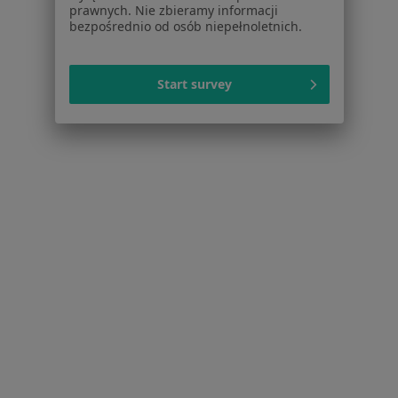
prawnych. Nie zbieramy informacji
bezpośrednio od osób niepełnoletnich.
Start survey
Serwis
Regulamin
Polityka prywatności pacjentów
Polityka prywatności profesjonalistów
Polityka prywatności dla profesjonalistów, których
dane pozyskaliśmy samodzielnie
Polityka cookies
Jak działają wyniki wyszukiwania
Dostępność
O nas
Praca
Rekrutujemy!
Partnerzy
Centrum prasowe
Kontakt