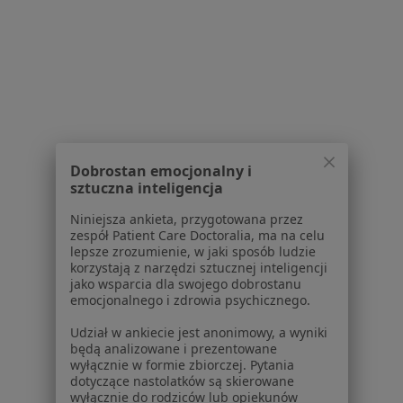
Więcej (15)
Więcej w kategorii: Usługi w Gdańsku
Popularne specjalizacje
Psycholodzy w Gdańsku
Stomatolodzy w Gdańsku
Interniści w Gdańsku
Dobrostan emocjonalny i
sztuczna inteligencja
Psychoterapeuci w Gdańsku
Niniejsza ankieta, przygotowana przez
Fizjoterapeuci w Gdańsku
zespół Patient Care Doctoralia, ma na celu
lepsze zrozumienie, w jaki sposób ludzie
Więcej (15)
korzystają z narzędzi sztucznej inteligencji
Więcej w kategorii: Popularne specjalizacje
jako wsparcia dla swojego dobrostanu
emocjonalnego i zdrowia psychicznego.
Udział w ankiecie jest anonimowy, a wyniki
Strona Główna
Usługi I Zabiegi
będą analizowane i prezentowane
Fizjoterapia Dna Miednicy
Gdańsk
Zmień miasto
Zmień miasto
wyłącznie w formie zbiorczej. Pytania
dotyczące nastolatków są skierowane
wyłącznie do rodziców lub opiekunów