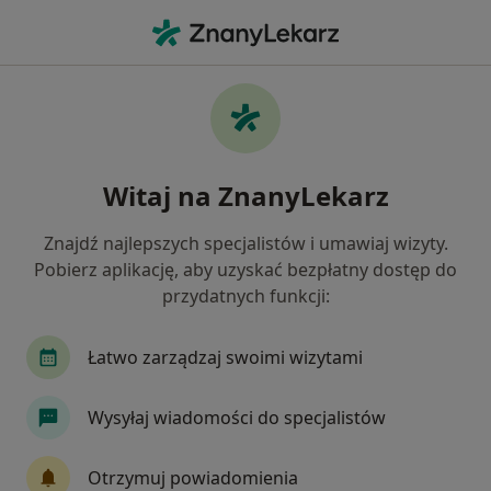
Me
Czego szukasz?
Strona Główna
Usługi
Terapia Zatok
Terapia zatok - informacje,
Witaj na ZnanyLekarz
specjaliści, pytania i odpowiedzi
Znajdź najlepszych specjalistów i umawiaj wizyty.
Pobierz aplikację, aby uzyskać bezpłatny dostęp do
przydatnych funkcji:
Informacje
Łatwo zarządzaj swoimi wizytami
Eksperci - terapia zatok
Wysyłaj wiadomości do specjalistów
Otrzymuj powiadomienia