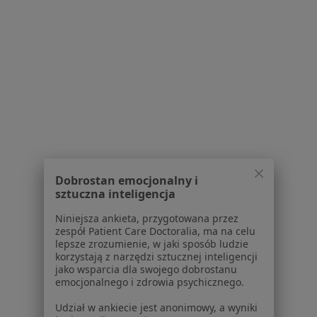
Placówki medyczne
Pytania i odpowiedzi
Usługi i zabiegi
Choroby
Pomoc
Aplikacje mobilne
Blog dla pacjentów
Dla profesjonalistów
Cennik
Dobrostan emocjonalny i
Dla lekarzy
sztuczna inteligencja
Dla placówek medycznych
Niniejsza ankieta, przygotowana przez
Noa Notes
nowość
zespół Patient Care Doctoralia, ma na celu
Baza wiedzy
lepsze zrozumienie, w jaki sposób ludzie
Centrum Pomocy dla Specjalisty
korzystają z narzędzi sztucznej inteligencji
jako wsparcia dla swojego dobrostanu
Kontakt
emocjonalnego i zdrowia psychicznego.
ZnanyLekarz - Strona główna
Udział w ankiecie jest anonimowy, a wyniki