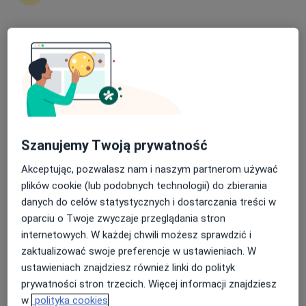
Grzegorz Ligocki
Fizjoterapeuta
Nasza średnia ocena na App Store to 4.9 i 4.1 na
Szczecin
Google Play Store
umów wizytę
Agnieszka Skopowska
Fizjoterapeuta
Szanujemy Twoją prywatność
Bydgoszcz
Akceptując, pozwalasz nam i naszym partnerom używać
umów wizytę
plików cookie (lub podobnych technologii) do zbierania
danych do celów statystycznych i dostarczania treści w
Ewa Ajdacka
oparciu o Twoje zwyczaje przeglądania stron
internetowych. W każdej chwili możesz sprawdzić i
Fizjoterapeuta
Warszawa
zaktualizować swoje preferencje w ustawieniach. W
ustawieniach znajdziesz również linki do polityk
umów wizytę
prywatności stron trzecich. Więcej informacji znajdziesz
w
polityka cookies
Aleksandra Tarnowska