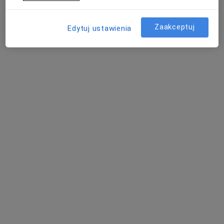
Fizjoterapeuta
Zaakceptuj
Edytuj ustawienia
Katowice
umów wizytę
Aleksandra Skrzypa
Fizjoterapeuta
Katowice
umów wizytę
Janina Karcz-Kołłątaj
Dermatolog, Internista, Fizjoterapeuta
Międzyrzecz