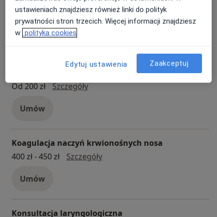
Botoks
ustawieniach znajdziesz również linki do polityk
Botoks
Od 600 zł
Szczegóły
prywatności stron trzecich. Więcej informacji znajdziesz
w
polityka cookies
Umów
Zaakceptuj
Edytuj ustawienia
Depilacja laserowa
depilacja laserowa
Od 200 zł
Szczegóły
Umów
Koagulacja naczyń krwionośnych nosa
koagulacja naczyń krwionośny
400 zł - 450 zł
Szczegóły
Umów
Konsultacja laryngologiczna