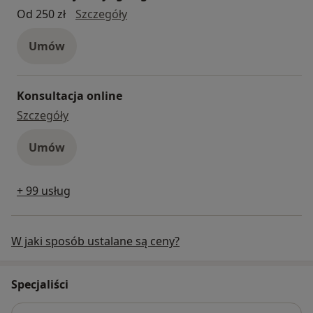
konsultacja laryngologiczna
Od 250 zł
Szczegóły
Umów
Konsultacja online
konsultacja online
Szczegóły
Umów
+ 99 usług
W jaki sposób ustalane są ceny?
Specjaliści