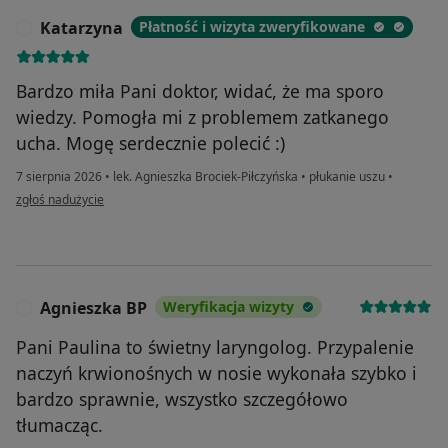
Katarzyna
Płatność i wizyta zweryfikowane
K
Bardzo miła Pani doktor, widać, że ma sporo
wiedzy. Pomogła mi z problemem zatkanego
ucha. Mogę serdecznie polecić :)
7 sierpnia 2026
•
lek. Agnieszka Brociek-Piłczyńska
•
płukanie uszu
•
w opinii użytkownika Katarzyna
zgłoś nadużycie
Agnieszka BP
Weryfikacja wizyty
A
Pani Paulina to świetny laryngolog. Przypalenie
naczyń krwionośnych w nosie wykonała szybko i
bardzo sprawnie, wszystko szczegółowo
tłumacząc.