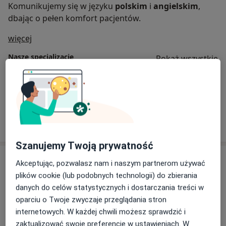
Komunikujemy się w języku
polskim
i
angielskim
,
dbając o pełen komfort pacjentów.
O nas
więcej
Nasze specjalizacje
Pokaż wszystkie
Laryngologia
Zobacz więcej
Szanujemy Twoją prywatność
Usługi
Akceptując, pozwalasz nam i naszym partnerom używać
plików cookie (lub podobnych technologii) do zbierania
Wszystkie
danych do celów statystycznych i dostarczania treści w
oparciu o Twoje zwyczaje przeglądania stron
internetowych. W każdej chwili możesz sprawdzić i
zaktualizować swoje preferencje w ustawieniach. W