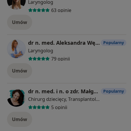
Laryngolog
63 opinie
Umów
dr n. med. Aleksandra Wężyk
Popularny
Laryngolog
79 opinii
Umów
dr n. med. i n. o zdr. Małgorzata Panek
Popularny
Chirurg dziecięcy, Transplantolog
5 opinii
Umów