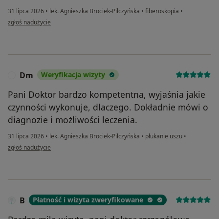
31 lipca 2026
•
lek. Agnieszka Brociek-Piłczyńska
•
fiberoskopia
•
w opinii użytkownika EK
zgłoś nadużycie
Dm
Weryfikacja wizyty
D
Pani Doktor bardzo kompetentna, wyjaśnia jakie
czynności wykonuje, dlaczego. Dokładnie mówi o
diagnozie i możliwości leczenia.
31 lipca 2026
•
lek. Agnieszka Brociek-Piłczyńska
•
płukanie uszu
•
w opinii użytkownika Dm
zgłoś nadużycie
B
Płatność i wizyta zweryfikowane