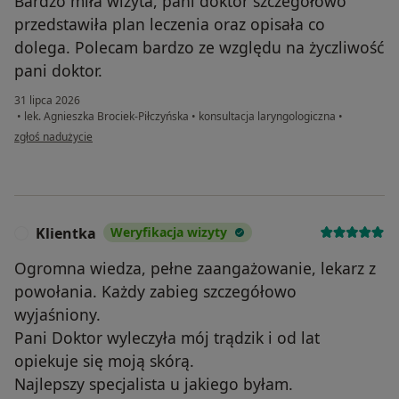
Bardzo miła wizyta, pani doktor szczegółowo
przedstawiła plan leczenia oraz opisała co
dolega. Polecam bardzo ze względu na życzliwość
pani doktor.
31 lipca 2026
•
lek. Agnieszka Brociek-Piłczyńska
•
konsultacja laryngologiczna
•
w opinii użytkownika B
zgłoś nadużycie
Klientka
Weryfikacja wizyty
K
Ogromna wiedza, pełne zaangażowanie, lekarz z
powołania. Każdy zabieg szczegółowo
wyjaśniony.
Pani Doktor wyleczyła mój trądzik i od lat
opiekuje się moją skórą.
Najlepszy specjalista u jakiego byłam.