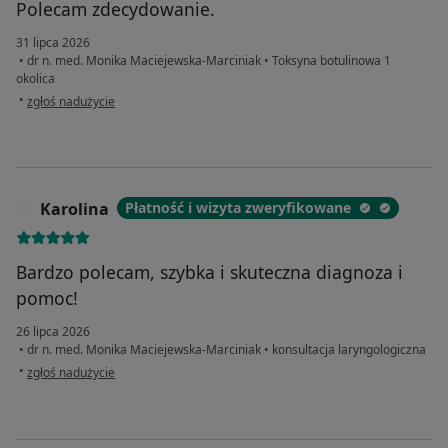
Polecam zdecydowanie.
31 lipca 2026
•
dr n. med. Monika Maciejewska-Marciniak
•
Toksyna botulinowa 1
okolica
w opinii użytkownika Klientka
•
zgłoś nadużycie
Karolina
Płatność i wizyta zweryfikowane
K
Bardzo polecam, szybka i skuteczna diagnoza i
pomoc!
26 lipca 2026
•
dr n. med. Monika Maciejewska-Marciniak
•
konsultacja laryngologiczna
w opinii użytkownika Karolina
•
zgłoś nadużycie