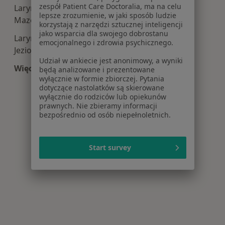
zespół Patient Care Doctoralia, ma na celu
Laryngologia centra medyczne w Grodzisku
lepsze zrozumienie, w jaki sposób ludzie
Mazowieckim
korzystają z narzędzi sztucznej inteligencji
jako wsparcia dla swojego dobrostanu
Laryngologia centra medyczne w Konstancinie-
emocjonalnego i zdrowia psychicznego.
Jeziornie
Udział w ankiecie jest anonimowy, a wyniki
Więcej (13)
będą analizowane i prezentowane
wyłącznie w formie zbiorczej. Pytania
Więcej w kategorii: Centra medyczne Laryngolo
dotyczące nastolatków są skierowane
wyłącznie do rodziców lub opiekunów
prawnych. Nie zbieramy informacji
bezpośrednio od osób niepełnoletnich.
Start survey