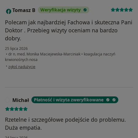
Tomasz B
Weryfikacja wizyty
T
Polecam jak najbardziej Fachowa i skuteczna Pani
Doktor . Przebieg wizyty oceniam na bardzo
dobry.
25 lipca 2026
•
dr n. med. Monika Maciejewska-Marciniak
•
koagulacja naczyń
krwionośnych nosa
w opinii użytkownika Tomasz B
•
zgłoś nadużycie
Michał
Płatność i wizyta zweryfikowane
M
Rzetelne i szczegółowe podejście do problemu.
Duża empatia.
24 lipca 2026