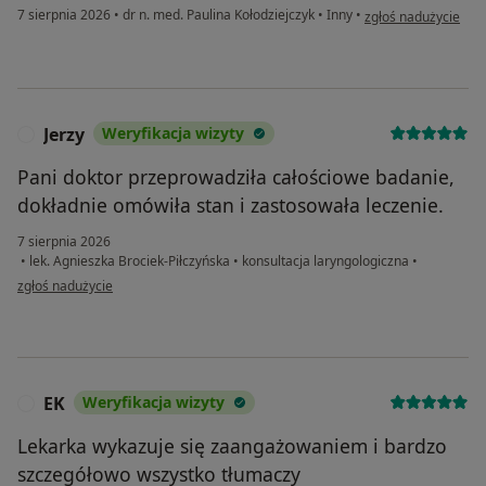
w opinii użytkownik
7 sierpnia 2026
•
dr n. med. Paulina Kołodziejczyk
•
Inny
•
zgłoś nadużycie
Jerzy
Weryfikacja wizyty
J
Pani doktor przeprowadziła całościowe badanie,
dokładnie omówiła stan i zastosowała leczenie.
7 sierpnia 2026
•
lek. Agnieszka Brociek-Piłczyńska
•
konsultacja laryngologiczna
•
w opinii użytkownika Jerzy
zgłoś nadużycie
EK
Weryfikacja wizyty
E
Lekarka wykazuje się zaangażowaniem i bardzo
szczegółowo wszystko tłumaczy