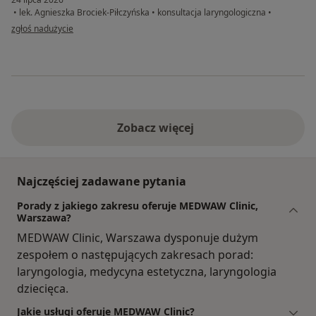
•
lek. Agnieszka Brociek-Piłczyńska
•
konsultacja laryngologiczna
•
w opinii użytkownika Michał
zgłoś nadużycie
Zobacz więcej
Najczęściej zadawane pytania
Porady z jakiego zakresu oferuje MEDWAW Clinic,
Warszawa?
MEDWAW Clinic, Warszawa dysponuje dużym
zespołem o następujących zakresach porad:
laryngologia, medycyna estetyczna, laryngologia
dziecięca.
Jakie usługi oferuje MEDWAW Clinic?