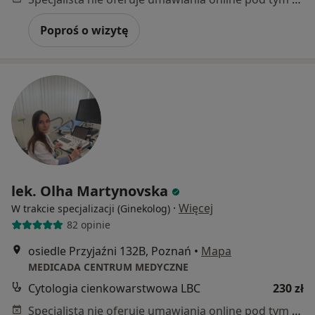
Poproś o wizytę
lek. Olha Martynovska
·
Więcej
W trakcie specjalizacji (Ginekolog)
82 opinie
osiedle Przyjaźni 132B, Poznań
•
Mapa
MEDICADA CENTRUM MEDYCZNE
Cytologia cienkowarstwowa LBC
230 zł
Specjalista nie oferuje umawiania online pod tym adresem.