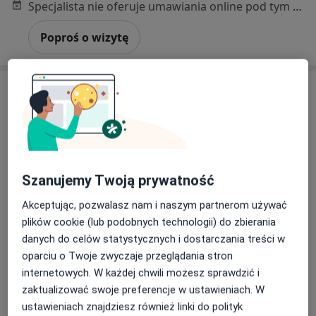
Specjalista nie oferuje umawiania online pod tym adresem.
Poproś o wizytę
Szanujemy Twoją prywatność
lek. Izabela Kaczorowska
Akceptując, pozwalasz nam i naszym partnerom używać
·
Więcej
Ginekolog
plików cookie (lub podobnych technologii) do zbierania
1138 opinii
danych do celów statystycznych i dostarczania treści w
oparciu o Twoje zwyczaje przeglądania stron
Szczepankowo 92, Poznań
•
Mapa
internetowych. W każdej chwili możesz sprawdzić i
Ginekeo
zaktualizować swoje preferencje w ustawieniach. W
Konsultacja ginekologiczna + cytologia
od 370 zł
ustawieniach znajdziesz również linki do polityk