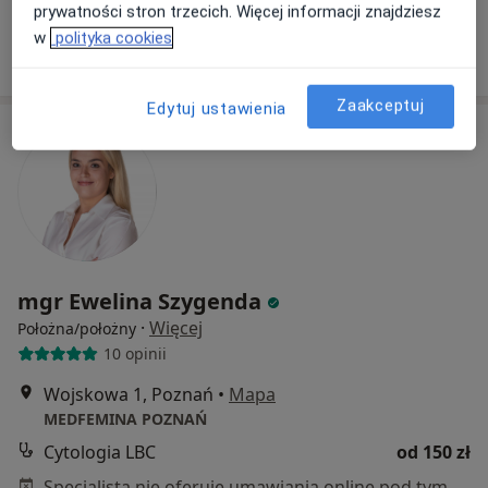
Specjalista nie oferuje umawiania online pod tym adresem.
prywatności stron trzecich. Więcej informacji znajdziesz
w
polityka cookies
Poproś o wizytę
Zaakceptuj
Edytuj ustawienia
mgr Ewelina Szygenda
·
Więcej
Położna/położny
10 opinii
Wojskowa 1, Poznań
•
Mapa
MEDFEMINA POZNAŃ
Cytologia LBC
od 150 zł
Specjalista nie oferuje umawiania online pod tym adresem.