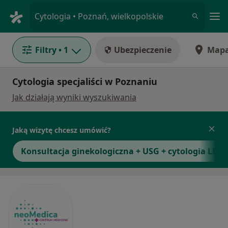
Me
Cytologia • Poznań, wielkopolskie
Filtry
• 1
Ubezpieczenie
Map
Cytologia specjaliści w Poznaniu
Jak działają wyniki wyszukiwania
Jaką wizytę chcesz umówić?
Konsultacja ginekologiczna + USG + cytologia LBC