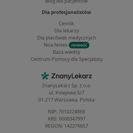
Blog dla pacjentów
Dla profesjonalistów
Cennik
Dla lekarzy
Dla placówek medycznych
Noa Notes
nowość
Baza wiedzy
Centrum Pomocy dla Specjalisty
Kontakt
ZnanyLekarz - Strona główna
ZnanyLekarz Sp. z o.o.
ul. Kolejowa 5/7
01-217 Warszawa, Polska
NIP: ⁠7010224868
KRS: ⁠0000347997
REGON: ⁠142276657