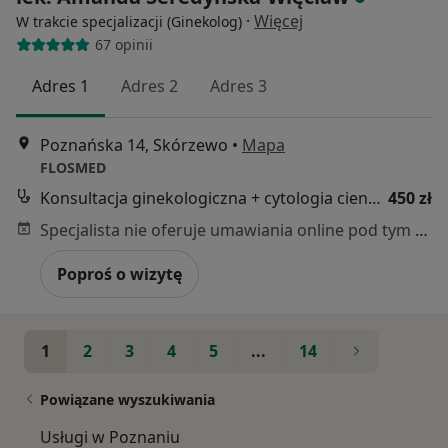
·
Więcej
W trakcie specjalizacji (Ginekolog)
67 opinii
Adres 1
Adres 2
Adres 3
Poznańska 14, Skórzewo
•
Mapa
FLOSMED
Konsultacja ginekologiczna + cytologia cienkowarstwowa LBC
450 zł
Specjalista nie oferuje umawiania online pod tym adresem.
Poproś o wizytę
1
2
3
4
5
...
14
Powiązane wyszukiwania
Usługi w Poznaniu