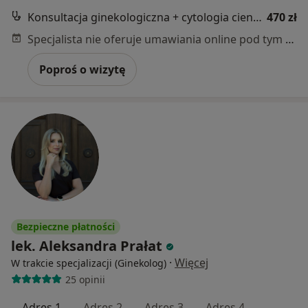
Konsultacja ginekologiczna + cytologia cienkowarstwowa LBC
470 zł
Specjalista nie oferuje umawiania online pod tym adresem.
Poproś o wizytę
Bezpieczne płatności
lek. Aleksandra Prałat
·
Więcej
W trakcie specjalizacji (Ginekolog)
25 opinii
Adres 1
Adres 2
Adres 3
Adres 4