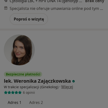
Cytologia LBC + HPV DNA 14 (genotyp 6, 11 i 16, 18)
Brak ceny
Specjalista nie oferuje umawiania online pod tym adresem.
Poproś o wizytę
Bezpieczne płatności
lek. Weronika Zajączkowska
·
Więcej
W trakcie specjalizacji (Ginekolog)
6 opinii
Adres 1
Adres 2