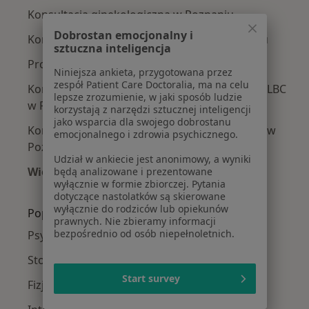
Konsultacja ginekologiczna w Poznaniu
Dobrostan emocjonalny i
Konsultacja ginekologiczna + USG w Poznaniu
sztuczna inteligencja
Prowadzenie ciąży w Poznaniu
Niniejsza ankieta, przygotowana przez
zespół Patient Care Doctoralia, ma na celu
Konsultacja ginekologiczna + USG + cytologia LBC
lepsze zrozumienie, w jaki sposób ludzie
w Poznaniu
korzystają z narzędzi sztucznej inteligencji
jako wsparcia dla swojego dobrostanu
Konsultacja ginekologiczna + USG + cytologia w
emocjonalnego i zdrowia psychicznego.
Poznaniu
Udział w ankiecie jest anonimowy, a wyniki
Więcej (15)
będą analizowane i prezentowane
wyłącznie w formie zbiorczej. Pytania
Więcej w kategorii: Usługi w Poznaniu
dotyczące nastolatków są skierowane
wyłącznie do rodziców lub opiekunów
Popularne specjalizacje
prawnych. Nie zbieramy informacji
bezpośrednio od osób niepełnoletnich.
Psycholodzy w Poznaniu
Stomatolodzy w Poznaniu
Start survey
Fizjoterapeuci w Poznaniu