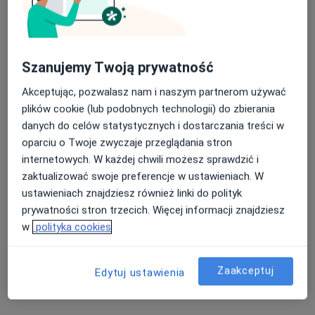
Szanujemy Twoją prywatność
Akceptując, pozwalasz nam i naszym partnerom używać
dr n. med. Jan Miedzianowski
plików cookie (lub podobnych technologii) do zbierania
·
Więcej
danych do celów statystycznych i dostarczania treści w
Ginekolog
oparciu o Twoje zwyczaje przeglądania stron
171 opinii
internetowych. W każdej chwili możesz sprawdzić i
Dalemińska 10, Poznań
•
Mapa
zaktualizować swoje preferencje w ustawieniach. W
Gabinet Ginekologiczny
ustawieniach znajdziesz również linki do polityk
Antykoncepcja
Brak ceny
prywatności stron trzecich. Więcej informacji znajdziesz
w
polityka cookies
Specjalista nie oferuje umawiania online pod tym adresem.
Poproś o wizytę
Zaakceptuj
Edytuj ustawienia