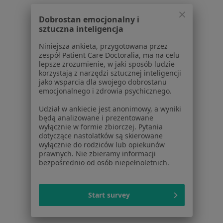
Konsultacja ginekologiczna + USG + cytologia w
Dobrostan emocjonalny i
Poznaniu
sztuczna inteligencja
Więcej (15)
Niniejsza ankieta, przygotowana przez
Więcej w kategorii: Usługi w Poznaniu
zespół Patient Care Doctoralia, ma na celu
lepsze zrozumienie, w jaki sposób ludzie
Popularne specjalizacje
korzystają z narzędzi sztucznej inteligencji
jako wsparcia dla swojego dobrostanu
Psycholodzy w Poznaniu
emocjonalnego i zdrowia psychicznego.
Stomatolodzy w Poznaniu
Udział w ankiecie jest anonimowy, a wyniki
będą analizowane i prezentowane
Fizjoterapeuci w Poznaniu
wyłącznie w formie zbiorczej. Pytania
dotyczące nastolatków są skierowane
Interniści w Poznaniu
wyłącznie do rodziców lub opiekunów
prawnych. Nie zbieramy informacji
Psychoterapeuci w Poznaniu
bezpośrednio od osób niepełnoletnich.
Więcej (15)
Więcej w kategorii: Popularne specjalizacje
Start survey
Strona Główna
Usługi I Zabiegi
Antykoncepcja
Zmień mia