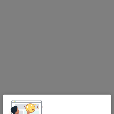
Bezpieczne płatności
dr n. med. Martyna Siąkowska
·
Więcej
Ginekolog
205 opinii
Stanisława Barańczaka 1c/51, Poznań
•
Mapa
MotiMed Gabinety Lekarskie
Antykoncepcja
od 1 zł
Specjalista nie oferuje umawiania online pod tym adresem.
Poproś o wizytę