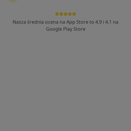
Nasza średnia ocena na App Store to 4.9 i 4.1 na
dr n. med. Paula Kortus
Google Play Store
·
Więcej
Ginekolog
447 opinii
Adres 1
Adres 2
Szamotulska 61/1, Poznań
•
Mapa
Prywatny gabinet ginekologiczny
Antykoncepcja
350 zł
Specjalista nie oferuje umawiania online pod tym adresem.
Poproś o wizytę