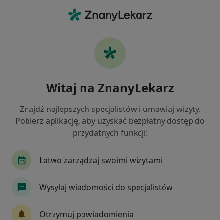
Me
Antykoncepcja • Poznań, wielkopolskie
Filtry
• 1
Ubezpieczenie
Map
Antykoncepcja specjaliści w Poznaniu
Witaj na ZnanyLekarz
Jak działają wyniki wyszukiwania
Znajdź najlepszych specjalistów i umawiaj wizyty.
Pobierz aplikację, aby uzyskać bezpłatny dostęp do
Jakiego specjalisty szukasz?
przydatnych funkcji:
Ginekolog
Dermatolog
Internista
Or
Łatwo zarządzaj swoimi wizytami
Wysyłaj wiadomości do specjalistów
Otrzymuj powiadomienia