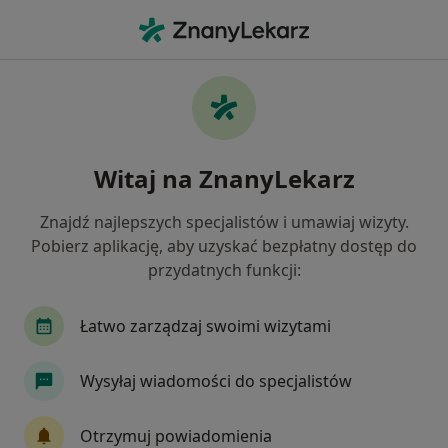
Me
Botoks • Bielsko-Biała, śląskie
Filtry
• 1
Ubezpieczenie
Map
Botoks specjaliści w Bielsku-Białej
Witaj na ZnanyLekarz
Jak działają wyniki wyszukiwania
Znajdź najlepszych specjalistów i umawiaj wizyty.
Pobierz aplikację, aby uzyskać bezpłatny dostęp do
Jaką wizytę chcesz umówić?
przydatnych funkcji:
Botoks
Botoks - nadpotliwość
Botox - to
Łatwo zarządzaj swoimi wizytami
Wysyłaj wiadomości do specjalistów
Otrzymuj powiadomienia