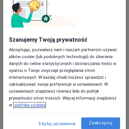
Szanujemy Twoją prywatność
lek. Joanna Hesse-Kowalczyk
Akceptując, pozwalasz nam i naszym partnerom używać
Dermatolog, Lekarz wykonujący zabiegi medycyny estetycznej
plików cookie (lub podobnych technologii) do zbierania
·
Więcej
danych do celów statystycznych i dostarczania treści w
68 opinii
oparciu o Twoje zwyczaje przeglądania stron
internetowych. W każdej chwili możesz sprawdzić i
Azaliowa 2, Bielsko-Biała
•
Mapa
zaktualizować swoje preferencje w ustawieniach. W
Skin Laser Lubelscy Klinika Medycyny Estetycznej
ustawieniach znajdziesz również linki do polityk
Botoks
od 600 zł
prywatności stron trzecich. Więcej informacji znajdziesz
Specjalista nie oferuje umawiania online pod tym adresem.
w
polityka cookies
Poproś o wizytę
Zaakceptuj
Edytuj ustawienia