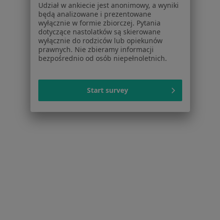
Interniści w Bielsku-Białej
Udział w ankiecie jest anonimowy, a wyniki
będą analizowane i prezentowane
Stomatolodzy w Bielsku-Białej
wyłącznie w formie zbiorczej. Pytania
dotyczące nastolatków są skierowane
Psycholodzy w Bielsku-Białej
wyłącznie do rodziców lub opiekunów
prawnych. Nie zbieramy informacji
Ginekolodzy w Bielsku-Białej
bezpośrednio od osób niepełnoletnich.
Chirurdzy w Bielsku-Białej
Więcej (15)
Start survey
Więcej w kategorii: Popularne specjalizacje
Strona Główna
Usługi I Zabiegi
Botoks
Zmień miasto
Bielsko-Biała
Zmień miasto
Serwis