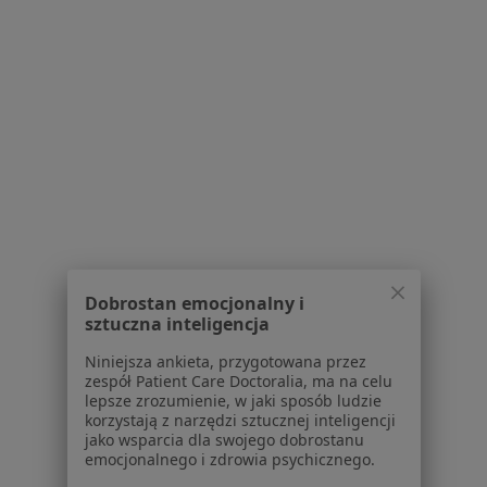
1
2
Powiązane wyszukiwania
Usługi w Bielsku-Białej
Konsultacja stomatologiczna w Bielsku-Białej
Konsultacja protetyczna w Bielsku-Białej
Leczenie kanałowe w Bielsku-Białej
Dobrostan emocjonalny i
Protezy w Bielsku-Białej
sztuczna inteligencja
Badania stomatologiczne w Bielsku-Białej
Niniejsza ankieta, przygotowana przez
zespół Patient Care Doctoralia, ma na celu
Więcej (15)
lepsze zrozumienie, w jaki sposób ludzie
Więcej w kategorii: Usługi w Bielsku-Białej
korzystają z narzędzi sztucznej inteligencji
jako wsparcia dla swojego dobrostanu
Popularne specjalizacje
emocjonalnego i zdrowia psychicznego.