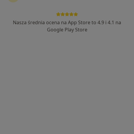
Nasza średnia ocena na App Store to 4.9 i 4.1 na
Google Play Store
Bezpieczne płatności
lek. Zhanna Tkachenko
·
Więcej
Lekarz bez specjalizacji
29 opinii
Adama Branickiego 10 lok U6 (obok sklepu rowerowego), Warszawa
•
Mapa
Ginekologia Branickiego 10
Badania prenatalne USG + Test PAPPA
770 zł
Specjalista nie oferuje umawiania online pod tym adresem.
Poproś o wizytę