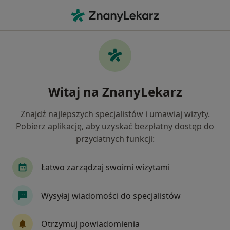
Me
Badania Prenatalne Usg Test Pappa • Warszawa, mazowieckie
Filtry
• 1
Ubezpieczenie
Map
Badania prenatalne USG + Test PAPPA
Witaj na ZnanyLekarz
specjaliści w Warszawie
Jak działają wyniki wyszukiwania
Znajdź najlepszych specjalistów i umawiaj wizyty.
Pobierz aplikację, aby uzyskać bezpłatny dostęp do
przydatnych funkcji:
Wybierz swoje ubezpieczenie
Allianz
Compensa
GENERALI
INTER P
Łatwo zarządzaj swoimi wizytami
Wysyłaj wiadomości do specjalistów
Otrzymuj powiadomienia