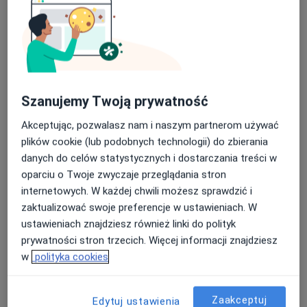
Bezpieczne płatności
Szanujemy Twoją prywatność
dr n. med. i n. o zdr. Michał Budzik
Akceptując, pozwalasz nam i naszym partnerom używać
·
Więcej
Ginekolog, Ultrasonografista
plików cookie (lub podobnych technologii) do zbierania
152 opinie
danych do celów statystycznych i dostarczania treści w
Kielecka 23, Warszawa
•
Mapa
oparciu o Twoje zwyczaje przeglądania stron
Infemini Medi Home
internetowych. W każdej chwili możesz sprawdzić i
zaktualizować swoje preferencje w ustawieniach. W
Badania prenatalne USG + Test PAPPA
od 720 zł
ustawieniach znajdziesz również linki do polityk
Specjalista nie oferuje umawiania online pod tym adresem.
prywatności stron trzecich. Więcej informacji znajdziesz
w
polityka cookies
Poproś o wizytę
Zaakceptuj
Edytuj ustawienia