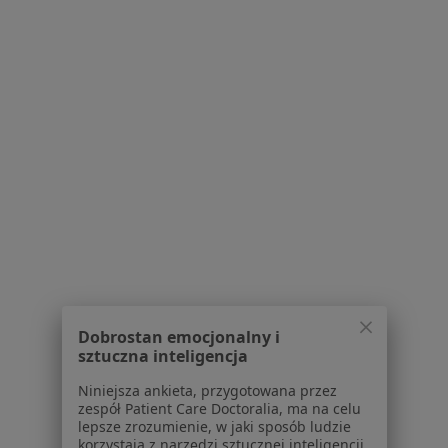
Specjaliści z Medicover w Warszawie
Specjaliści z LUX MED w Warszawie
Specjaliści z PZU Zdrowie w Warszawie
Specjaliści z NFZ w Warszawie
Specjaliści z Enel-med w Warszawie
Usługi w Warszawie
Konsultacja ginekologiczna w Warszawie
USG ginekologiczne w Warszawie
Prowadzenie ciąży w Warszawie
Dobrostan emocjonalny i
sztuczna inteligencja
Konsultacja położnicza w Warszawie
Niniejsza ankieta, przygotowana przez
Konsultacja ginekologiczna + USG w Warszawie
zespół Patient Care Doctoralia, ma na celu
lepsze zrozumienie, w jaki sposób ludzie
Więcej (15)
korzystają z narzędzi sztucznej inteligencji