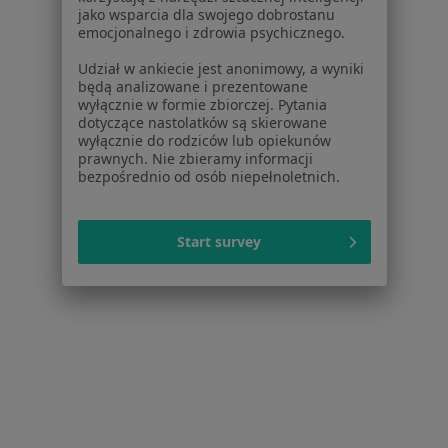
Więcej w kategorii: Usługi w Warszawie
jako wsparcia dla swojego dobrostanu
emocjonalnego i zdrowia psychicznego.
Popularne specjalizacje
Udział w ankiecie jest anonimowy, a wyniki
Psycholodzy w Warszawie
będą analizowane i prezentowane
wyłącznie w formie zbiorczej. Pytania
Stomatolodzy w Warszawie
dotyczące nastolatków są skierowane
wyłącznie do rodziców lub opiekunów
Interniści w Warszawie
prawnych. Nie zbieramy informacji
bezpośrednio od osób niepełnoletnich.
Psychoterapeuci w Warszawie
Ginekolodzy w Warszawie
Start survey
Więcej (15)
Więcej w kategorii: Popularne specjalizacje
Strona Główna
Usługi I Zabiegi
Badania Prenatalne Usg + Test Pappa
Warszawa
Zmień miasto