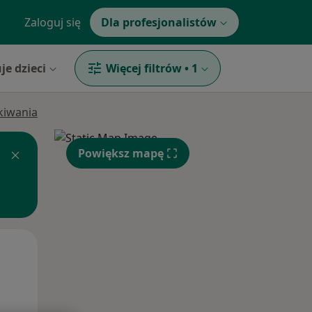
Zaloguj się
Dla profesjonalistów
je dzieci
Więcej filtrów
•
1
ukiwania
Powiększ mapę
Wt,
Śr,
Czw,
11 Sie
12 Sie
13 Sie