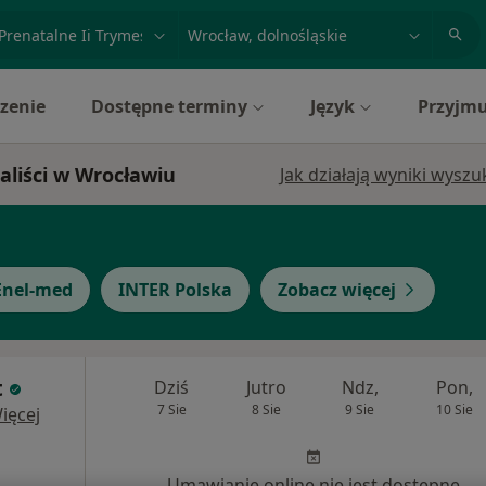
acja, badanie lub nazwisko
miasto lub dzielnica
zenie
Dostępne terminy
Język
Przyjmu
aliści w Wrocławiu
Jak działają wyniki wysz
Enel-med
INTER Polska
Zobacz więcej
t
Dziś
Jutro
Ndz,
Pon,
7 Sie
8 Sie
9 Sie
10 Sie
ięcej
Umawianie online nie jest dostępne