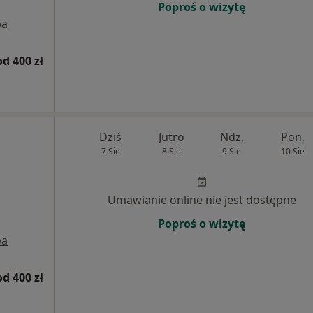
Poproś o wizytę
pa
od 400 zł
Dziś
Jutro
Ndz,
Pon,
7 Sie
8 Sie
9 Sie
10 Sie
Umawianie online nie jest dostępne
Poproś o wizytę
pa
od 400 zł