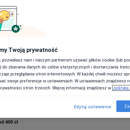
Poproś o wizytę
od 480 zł
my Twoją prywatność
, pozwalasz nam i naszym partnerom używać plików cookie (lub p
ala
Dziś
Jutro
Ndz,
Pon,
) do zbierania danych do celów statystycznych i dostarczania treśc
7 Sie
8 Sie
9 Sie
10 Sie
zaje przeglądania stron internetowych. W każdej chwili możesz spr
wać swoje preferencje w ustawieniach. W ustawieniach znajdziesz ró
prywatności stron trzecich. Więcej informacji znajdziesz w
polityka
Umawianie online nie jest dostępne
Poproś o wizytę
pa
Za
Edytuj ustawienia
od 400 zł