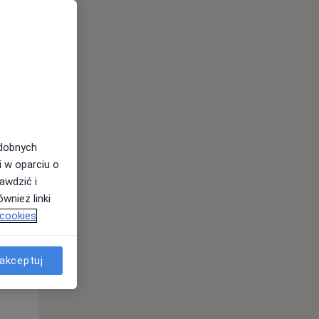
odobnych
Wt,
Śr,
Czw,
i w oparciu o
11 Sie
12 Sie
13 Sie
awdzić i
wnież linki
 cookies
akceptuj