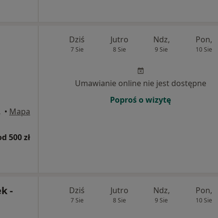
Dziś
Jutro
Ndz,
Pon,
7 Sie
8 Sie
9 Sie
10 Sie
Umawianie online nie jest dostępne
Poproś o wizytę
Wrocław
•
Mapa
od 500 zł
k -
Dziś
Jutro
Ndz,
Pon,
7 Sie
8 Sie
9 Sie
10 Sie