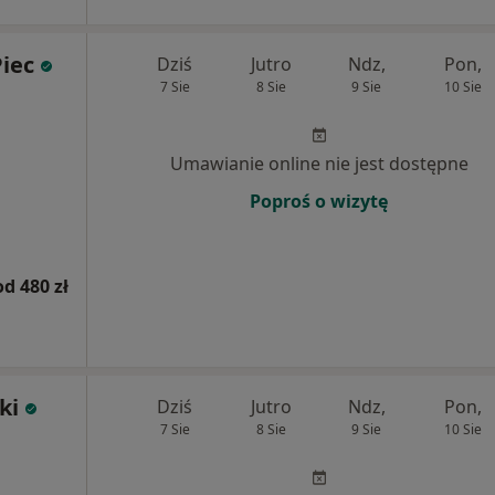
iec
Dziś
Jutro
Ndz,
Pon,
7 Sie
8 Sie
9 Sie
10 Sie
Umawianie online nie jest dostępne
Poproś o wizytę
od 480 zł
ki
Dziś
Jutro
Ndz,
Pon,
7 Sie
8 Sie
9 Sie
10 Sie