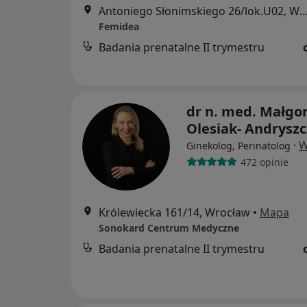
Antoniego Słonimskiego 26/lok.U02, 
Femidea
Badania prenatalne II trymestru
dr n. med. Małgo
Olesiak- Andrysz
·
W
Ginekolog, Perinatolog
472 opinie
Królewiecka 161/14, Wrocław
•
Mapa
Sonokard Centrum Medyczne
Badania prenatalne II trymestru