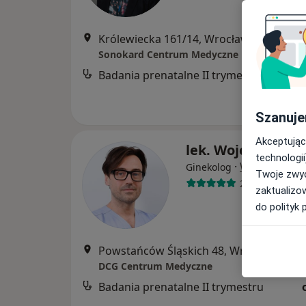
Królewiecka 161/14, Wrocław
•
Mapa
Sonokard Centrum Medyczne
Badania prenatalne II trymestru
Szanuje
Akceptując
lek. Wojciech Rog
technologii
·
Więcej
Ginekolog
Twoje zwyc
211 opinii
zaktualizo
do polityk 
Powstańców Śląskich 48, Wrocław
•
Ma
DCG Centrum Medyczne
Badania prenatalne II trymestru