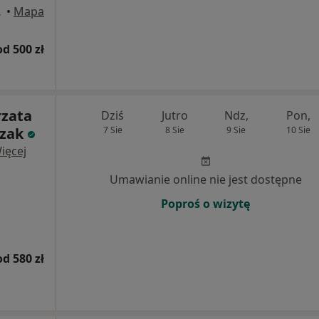
Wrocław
•
Mapa
od 500 zł
rzata
Dziś
Jutro
Ndz,
Pon,
czak
7 Sie
8 Sie
9 Sie
10 Sie
ięcej
Umawianie online nie jest dostępne
Poproś o wizytę
od 580 zł