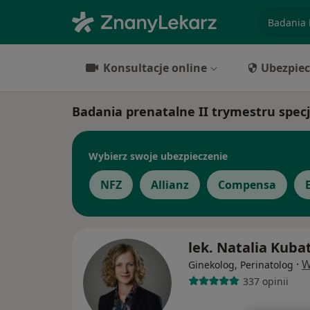
specjaliz
Konsultacje online
Ubezpiec
Badania prenatalne II trymestru specj
Wybierz swoje ubezpieczenie
NFZ
Allianz
Compensa
lek. Natalia Kuba
·
W
Ginekolog, Perinatolog
337 opinii