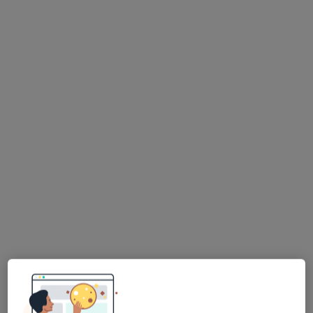
lek. Maciej Mazurec
·
Więcej
Ginekolog
52 opinie
Kluczborska 37, Wrocław
•
Mapa
Centrum Zdrowia Kobiety CORFAMED
Prowadzenie ciąży
Brak ceny
Specjalista nie oferuje umawiania online pod tym adresem.
Poproś o wizytę