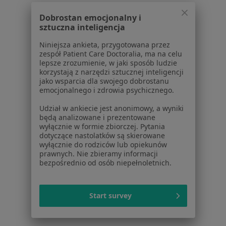
Konsultacja położnicza + USG w Wrocławiu
Dobrostan emocjonalny i
Konsultacja położnicza w Wrocławiu
sztuczna inteligencja
Więcej (15)
Niniejsza ankieta, przygotowana przez
Więcej w kategorii: Usługi w Wrocławiu
zespół Patient Care Doctoralia, ma na celu
lepsze zrozumienie, w jaki sposób ludzie
Popularne specjalizacje
korzystają z narzędzi sztucznej inteligencji
jako wsparcia dla swojego dobrostanu
Psycholodzy w Wrocławiu
emocjonalnego i zdrowia psychicznego.
Stomatolodzy w Wrocławiu
Udział w ankiecie jest anonimowy, a wyniki
będą analizowane i prezentowane
Interniści w Wrocławiu
wyłącznie w formie zbiorczej. Pytania
dotyczące nastolatków są skierowane
Fizjoterapeuci w Wrocławiu
wyłącznie do rodziców lub opiekunów
prawnych. Nie zbieramy informacji
Psychoterapeuci w Wrocławiu
bezpośrednio od osób niepełnoletnich.
Więcej (15)
Więcej w kategorii: Popularne specjalizacje
Start survey
Strona Główna
Usługi I Zabiegi
Prowadzenie Ciąży
Zmień 