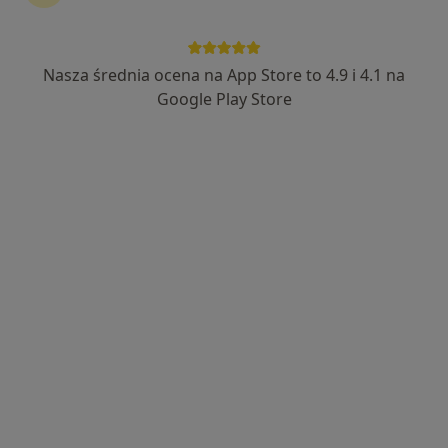
Nasza średnia ocena na App Store to 4.9 i 4.1 na
Bezpieczne płatności
Google Play Store
lek. Marcin Hapon
·
Więcej
Ginekolog
437 opinii
Popularny specjalista: pacjenci chętnie płacą
online
M. Sklodowskiej-Curie 15/22 PIĘTRO V, Wrocław
•
Mapa
Prywatny Gabinet Lekarski PIĘTRO V
Prowadzenie ciąży
300 zł
Specjalista nie oferuje umawiania online pod tym adresem.
Poproś o wizytę