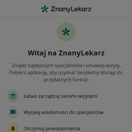
Me
Prowadzenie Ciąży • Wrocław, dolnośląskie
Filtry
• 1
Ubezpieczenie
Map
Prowadzenie ciąży specjaliści w Wrocławiu
Witaj na ZnanyLekarz
Jak działają wyniki wyszukiwania
Znajdź najlepszych specjalistów i umawiaj wizyty.
Pobierz aplikację, aby uzyskać bezpłatny dostęp do
Jakiego specjalisty szukasz?
przydatnych funkcji:
Ginekolog
Internista
Kardiolog
Urol
Łatwo zarządzaj swoimi wizytami
Wysyłaj wiadomości do specjalistów
Otrzymuj powiadomienia