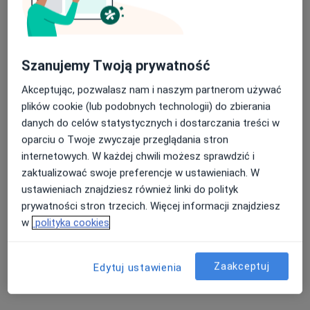
Szanujemy Twoją prywatność
Akceptując, pozwalasz nam i naszym partnerom używać
lek. Mariusz Wojak
plików cookie (lub podobnych technologii) do zbierania
·
Więcej
Ginekolog
danych do celów statystycznych i dostarczania treści w
264 opinie
oparciu o Twoje zwyczaje przeglądania stron
internetowych. W każdej chwili możesz sprawdzić i
Legnicka 51/53, Wrocław
•
Mapa
zaktualizować swoje preferencje w ustawieniach. W
MAMED Gabinety Lekarskie
ustawieniach znajdziesz również linki do polityk
Prowadzenie ciąży
od 250 zł
prywatności stron trzecich. Więcej informacji znajdziesz
Specjalista nie oferuje umawiania online pod tym adresem.
w
polityka cookies
Poproś o wizytę
Zaakceptuj
Edytuj ustawienia