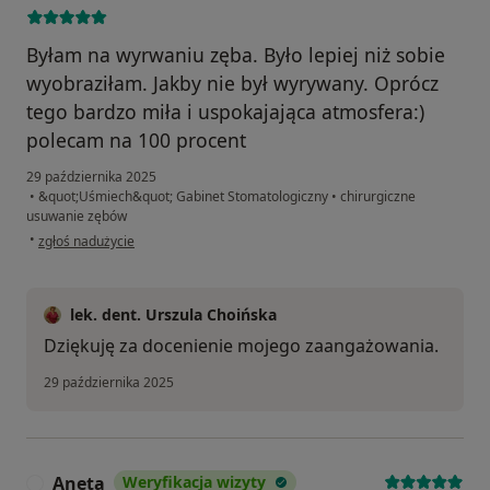
Byłam na wyrwaniu zęba. Było lepiej niż sobie
wyobraziłam. Jakby nie był wyrywany. Oprócz
tego bardzo miła i uspokajająca atmosfera:)
polecam na 100 procent
29 października 2025
•
&quot;Uśmiech&quot; Gabinet Stomatologiczny
•
chirurgiczne
usuwanie zębów
w opinii użytkownika Justyna
•
zgłoś nadużycie
lek. dent. Urszula Choińska
Dziękuję za docenienie mojego zaangażowania.
29 października 2025
Aneta
Weryfikacja wizyty
A