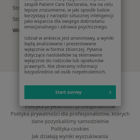
zespół Patient Care Doctoralia, ma na celu
Stomatolodzy z Signal Iduna w Warszawie
lepsze zrozumienie, w jaki sposób ludzie
korzystają z narzędzi sztucznej inteligencji
Stomatolodzy z Compensa w Warszawie
jako wsparcia dla swojego dobrostanu
emocjonalnego i zdrowia psychicznego.
Więcej (9)
Więcej w kategorii: Najpopularniejsze ubezpie
Udział w ankiecie jest anonimowy, a wyniki
będą analizowane i prezentowane
wyłącznie w formie zbiorczej. Pytania
dotyczące nastolatków są skierowane
wyłącznie do rodziców lub opiekunów
prawnych. Nie zbieramy informacji
bezpośrednio od osób niepełnoletnich.
Serwis
Regulamin
Start survey
Polityka prywatności pacjentów
Polityka prywatności profesjonalistów
Polityka prywatności dla profesjonalistów, których
dane pozyskaliśmy samodzielnie
Polityka cookies
Jak działają wyniki wyszukiwania