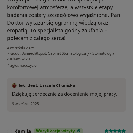
komfortowej atmosferze, a wszystkie etapy
badania zostały szczegółowo wyjaśnione. Pani
Doktor wykazał się ogromną wiedzą oraz
empatią. To specjalista godny zaufania –
polecam z całego serca!
4 września 2025
•
&quot;Uśmiech&quot; Gabinet Stomatologiczny
•
Stomatologia
zachowawcza
w opinii użytkownika Małgorzata
•
zgłoś nadużycie
lek. dent. Urszula Choińska
Dziękuję serdecznie za docenienie mojej pracy.
6 września 2025
Kamila
Weryfikacja wizyty
K