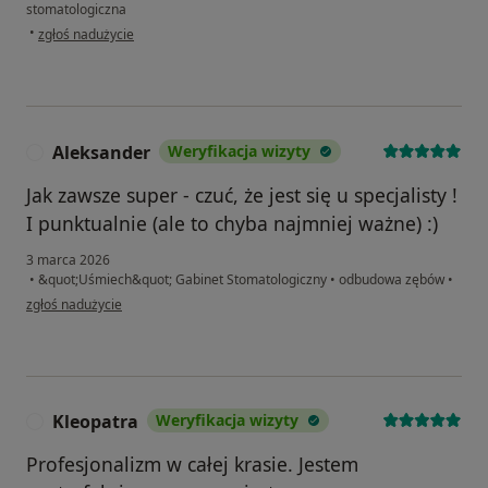
stomatologiczna
w opinii użytkownika Piotr Kazimierz
•
zgłoś nadużycie
Aleksander
Weryfikacja wizyty
A
Jak zawsze super - czuć, że jest się u specjalisty !
I punktualnie (ale to chyba najmniej ważne) :)
3 marca 2026
•
&quot;Uśmiech&quot; Gabinet Stomatologiczny
•
odbudowa zębów
•
w opinii użytkownika Aleksander
zgłoś nadużycie
Kleopatra
Weryfikacja wizyty
K
Profesjonalizm w całej krasie. Jestem