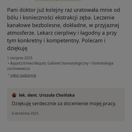
Pani doktor już kolejny raz uratowała mnie od
bólu i konieczności ekstrakcji zęba. Leczenie
kanałowe bezbolesne, dokładne, w przyjaznej
atmosferze. Lekarz cierpliwy i łagodny a przy
tym konkretny i kompetentny. Polecam i
dziękuję
1 sierpnia 2025
•
&quot;Uśmiech&quot; Gabinet Stomatologiczny
•
Stomatologia
zachowawcza
w opinii użytkownika Kamila
•
zgłoś nadużycie
lek. dent. Urszula Choińska
Dziękuję serdecznie za docenienie mojej pracy.
6 września 2025