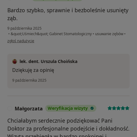
Bardzo szybko, sprawnie i bezboleśnie usunięty
ząb.
9 października 2025
•
&quot;Uśmiech&quot; Gabinet Stomatologiczny
•
usuwanie zębów
•
w opinii użytkownika Aneta
zgłoś nadużycie
lek. dent. Urszula Choińska
Dziękuję za opinię
9 października 2025
Małgorzata
Weryfikacja wizyty
M
Chciałabym serdecznie podziękować Pani
Doktor za profesjonalne podejście i dokładność.
Wizyta przebiegła w bardzo spokojnej i