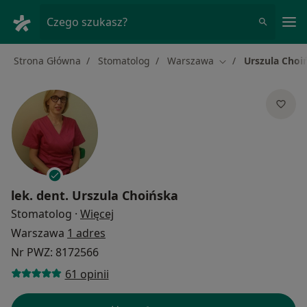
Me
Czego szukasz?
Strona Główna
Stomatolog
Warszawa
Urszula Choi
Zmień miasto
lek. dent.
Urszula Choińska
O specjalizacjach
Stomatolog
·
Więcej
Warszawa
1 adres
Nr PWZ: 8172566
61 opinii