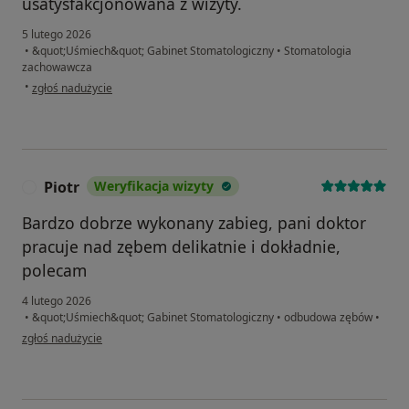
usatysfakcjonowana z wizyty.
5 lutego 2026
•
&quot;Uśmiech&quot; Gabinet Stomatologiczny
•
Stomatologia
zachowawcza
w opinii użytkownika Kleopatra
•
zgłoś nadużycie
Piotr
Weryfikacja wizyty
P
Bardzo dobrze wykonany zabieg, pani doktor
pracuje nad zębem delikatnie i dokładnie,
polecam
4 lutego 2026
•
&quot;Uśmiech&quot; Gabinet Stomatologiczny
•
odbudowa zębów
•
w opinii użytkownika Piotr
zgłoś nadużycie