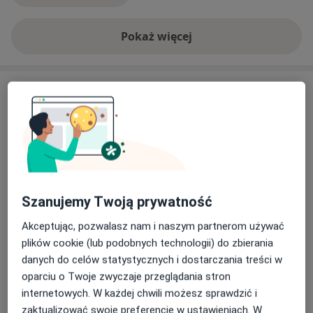
Pokaż więcej
o doświadczeniu
Usługi i ceny
Chirurgia stomatologiczna
Umów wizytę
Szczegóły
Protezy
Umów wizytę
Szczegóły
Szanujemy Twoją prywatność
Akceptując, pozwalasz nam i naszym partnerom używać
Wybielanie zębów
plików cookie (lub podobnych technologii) do zbierania
Umów wizytę
Szczegóły
danych do celów statystycznych i dostarczania treści w
oparciu o Twoje zwyczaje przeglądania stron
internetowych. W każdej chwili możesz sprawdzić i
Wkłady koronowo-korzeniowe
Umów wizytę
zaktualizować swoje preferencje w ustawieniach. W