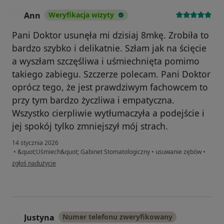
Ann
Weryfikacja wizyty
A
Pani Doktor usunęła mi dzisiaj 8mkę. Zrobiła to
bardzo szybko i delikatnie. Szłam jak na ścięcie
a wyszłam szczęśliwa i uśmiechnięta pomimo
takiego zabiegu. Szczerze polecam. Pani Doktor
oprócz tego, że jest prawdziwym fachowcem to
przy tym bardzo życzliwa i empatyczna.
Wszystko cierpliwie wytłumaczyła a podejście i
jej spokój tylko zmniejszył mój strach.
14 stycznia 2026
•
&quot;Uśmiech&quot; Gabinet Stomatologiczny
•
usuwanie zębów
•
w opinii użytkownika Ann
zgłoś nadużycie
Justyna
Numer telefonu zweryfikowany
J