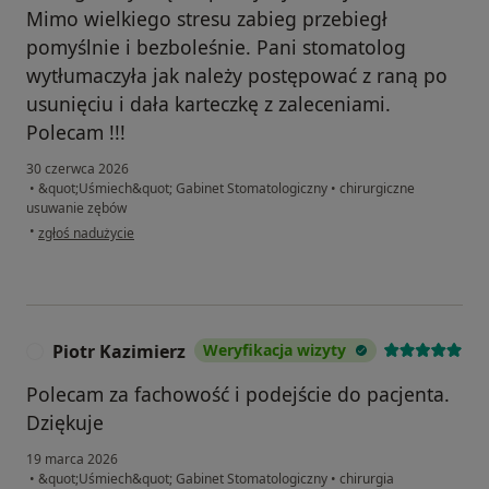
Mimo wielkiego stresu zabieg przebiegł
pomyślnie i bezboleśnie. Pani stomatolog
wytłumaczyła jak należy postępować z raną po
usunięciu i dała karteczkę z zaleceniami.
Polecam !!!
30 czerwca 2026
•
&quot;Uśmiech&quot; Gabinet Stomatologiczny
•
chirurgiczne
usuwanie zębów
w opinii użytkownika Aleksandra
•
zgłoś nadużycie
Piotr Kazimierz
Weryfikacja wizyty
P
Polecam za fachowość i podejście do pacjenta.
Dziękuje
19 marca 2026
•
&quot;Uśmiech&quot; Gabinet Stomatologiczny
•
chirurgia