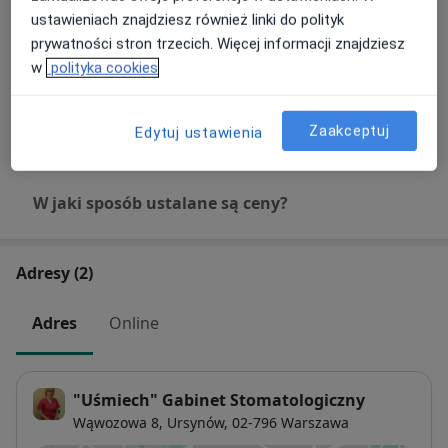
Szczegóły
ustawieniach znajdziesz również linki do polityk
prywatności stron trzecich. Więcej informacji znajdziesz
Usuwanie zębów
w
polityka cookies
Umów wizytę
Szczegóły
Zaakceptuj
Edytuj ustawienia
+ 17 usług
W jaki sposób ustalane są ceny?
Adresy (2)
Adres
Online
"Uśmiech" Gabinet Stomatologiczny
Wąwozowa 8,
Ursynów
, 02-796
Warszawa