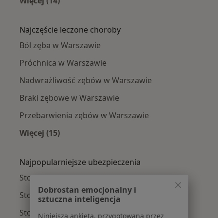
Więcej (14)
Więcej w kategorii: Stomatolodzy w pobliżu
Najczęście leczone choroby
Ból zęba w Warszawie
Próchnica w Warszawie
Nadwrażliwość zębów w Warszawie
Braki zębowe w Warszawie
Przebarwienia zębów w Warszawie
Więcej (15)
Więcej w kategorii: Najczęście leczone chorob
Najpopularniejsze ubezpieczenia
Stomatolodzy z Medicover w Warszawie
Dobrostan emocjonalny i
Stomatolodzy z Allianz w Warszawie
sztuczna inteligencja
Stomatolodzy z INTER Polska w Warszawie
Niniejsza ankieta, przygotowana przez