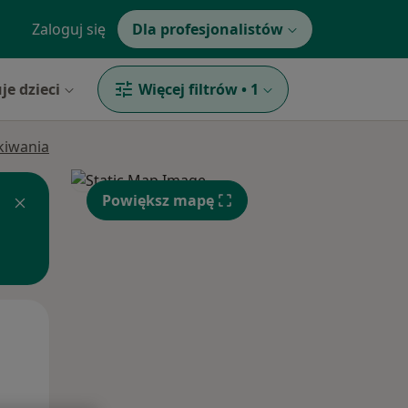
Zaloguj się
Dla profesjonalistów
je dzieci
Więcej filtrów
•
1
ukiwania
Powiększ mapę
Śr,
Czw,
Pt,
12 Sie
13 Sie
14 Sie