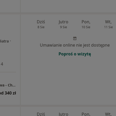
Dziś
Jutro
Pon,
Wt,
8 Sie
9 Sie
10 Sie
11 Sie
i
·
iatra
Umawianie online nie jest dostępne
Poproś o wizytę
 4
Centrum Medyczne Grupa LUX MED Warszawa - Chmielna 85/87
od 340 zł
Dziś
Jutro
Pon,
Wt,