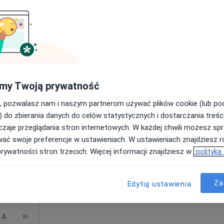
Poproś o wizytę
my Twoją prywatność
380 zł
, pozwalasz nam i naszym partnerom używać plików cookie (lub p
) do zbierania danych do celów statystycznych i dostarczania treśc
zaje przeglądania stron internetowych. W każdej chwili możesz spr
Dziś
Jutro
Pon,
Wt,
wać swoje preferencje w ustawieniach. W ustawieniach znajdziesz ró
8 Sie
9 Sie
10 Sie
11 Sie
prywatności stron trzecich. Więcej informacji znajdziesz w
polityka
kcie
Umawianie online nie jest dostępne
Za
Więcej
Edytuj ustawienia
Poproś o wizytę
 4
Online 1
Online 2