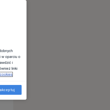
odobnych
i w oparciu o
awdzić i
Śr,
Czw,
Pt,
wnież linki
12 Sie
13 Sie
14 Sie
 cookies
akceptuj