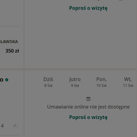
Poproś o wizytę
UŁAWSKA
350 zł
ko
Dziś
Jutro
Pon,
Wt,
8 Sie
9 Sie
10 Sie
11 Sie
Umawianie online nie jest dostępne
Poproś o wizytę
 4
Adres 5
Adres 6