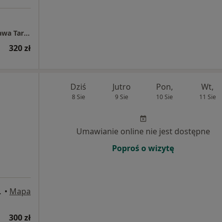
Centrum Medyczne POLMED Oddział Warszawa Targowa
320 zł
Dziś
Jutro
Pon,
Wt,
8 Sie
9 Sie
10 Sie
11 Sie
Umawianie online nie jest dostępne
Poproś o wizytę
, Warszawa
•
Mapa
300 zł