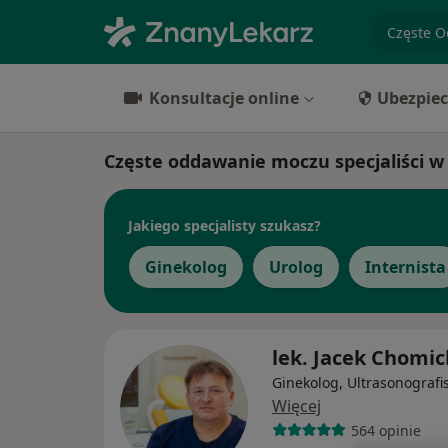
specjaliz
Konsultacje online
Ubezpiec
Częste oddawanie moczu specjaliści 
Jakiego specjalisty szukasz?
Ginekolog
Urolog
Internista
lek. Jacek Chomic
Ginekolog, Ultrasonografi
Więcej
564 opinie