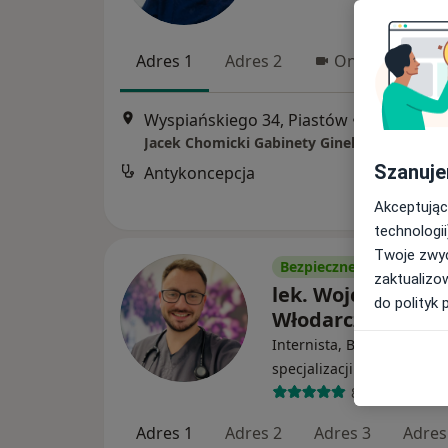
Adres 1
Adres 2
Online
Wyspiańskiego 34, Piastów
•
Mapa
Jacek Chomicki Gabinety Ginekologiczne
Szanuje
Antykoncepcja
Akceptując
technologii
Twoje zwyc
Bezpieczne płatności
zaktualizo
lek. Wojciech
do polityk 
Włodarczyk
Internista, Bariatra, W tra
·
specjalizacji (Alergolog)
84 opinie
Adres 1
Adres 2
Adres 3
Adres