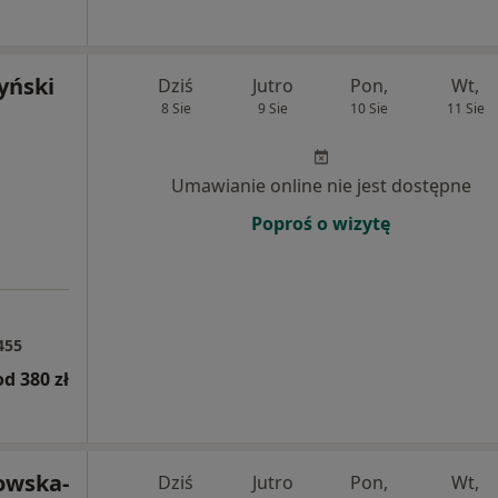
zyński
Dziś
Jutro
Pon,
Wt,
8 Sie
9 Sie
10 Sie
11 Sie
Umawianie online nie jest dostępne
Poproś o wizytę
455
od 380 zł
owska-
Dziś
Jutro
Pon,
Wt,