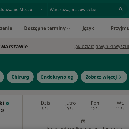
acja, badanie lub nazwisko
miasto lub dzielnica
zenie
Dostępne terminy
Język
Przyjmu
w Warszawie
Jak działają wyniki wysz
Chirurg
Endokrynolog
Zobacz więcej
ki
Dziś
Jutro
Pon,
Wt,
8 Sie
9 Sie
10 Sie
11 Sie
·
sta
Umawianie online nie jest dostępne