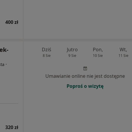
400 zł
ek-
Dziś
Jutro
Pon,
Wt,
8 Sie
9 Sie
10 Sie
11 Sie
·
sta
Umawianie online nie jest dostępne
Poproś o wizytę
320 zł