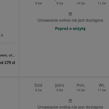
8 Sie
9 Sie
10 Sie
11 Sie
Umawianie online nie jest dostępne
Poproś o wizytę
 4
Centrum Medyczne Grupa LUX MED – Warszawa, ul. 1-go Sierpnia 8
od 279 zł
Dziś
Jutro
Pon,
Wt,
8 Sie
9 Sie
10 Sie
11 Sie
Umawianie online nie jest dostępne