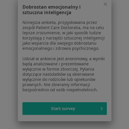
Centrum Pomocy dla Specjalisty
Dobrostan emocjonalny i
sztuczna inteligencja
Kontakt
ZnanyLekarz - Strona główna
Niniejsza ankieta, przygotowana przez
zespół Patient Care Doctoralia, ma na celu
ZnanyLekarz Sp. z o.o.
lepsze zrozumienie, w jaki sposób ludzie
ul. Kolejowa 5/7
korzystają z narzędzi sztucznej inteligencji
01-217 Warszawa, Polska
jako wsparcia dla swojego dobrostanu
emocjonalnego i zdrowia psychicznego.
NIP: ⁠7010224868
Udział w ankiecie jest anonimowy, a wyniki
KRS: ⁠0000347997
będą analizowane i prezentowane
REGON: ⁠142276657
wyłącznie w formie zbiorczej. Pytania
dotyczące nastolatków są skierowane
wyłącznie do rodziców lub opiekunów
Sąd Rejonowy dla m.st. Warszawy w Warszawie XII
prawnych. Nie zbieramy informacji
Wydział Gospodarczy KRS
bezpośrednio od osób niepełnoletnich.
Facebook
otwiera się w nowej karcie
Start survey
otwiera się w nowej karcie
otwiera się w nowej karcie
otwiera się w nowej karcie
otwiera się w nowej karci
otwiera się
otwi
Polska
,
Türkiye
,
España
,
Italia
,
Deutschland
,
Česko
,