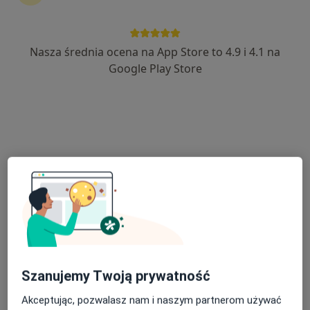
12 opinii
Ignacego Paderewskiego 63, Katowice
•
Mapa
Hygge Clinic
Nasza średnia ocena na App Store to 4.9 i 4.1 na
Akceptuje NFZ
Google Play Store
Konsultacja urologiczna
250 zł
Specjalista nie oferuje umawiania online pod tym adresem.
Poproś o wizytę
Szanujemy Twoją prywatność
Bezpieczne płatności
Akceptując, pozwalasz nam i naszym partnerom używać