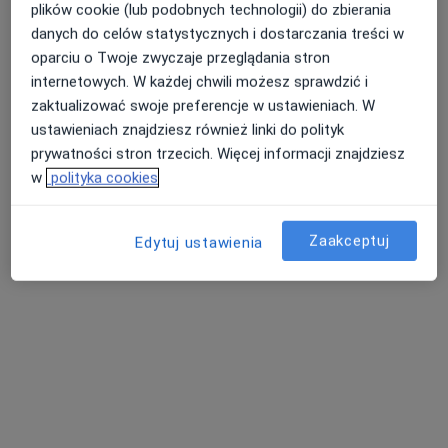
Hygge Clinic
plików cookie (lub podobnych technologii) do zbierania
·
Więcej
Urologia, Kardiologia, Laryngologia
danych do celów statystycznych i dostarczania treści w
2056 opinii
oparciu o Twoje zwyczaje przeglądania stron
internetowych. W każdej chwili możesz sprawdzić i
Adres 1
Adres 2
zaktualizować swoje preferencje w ustawieniach. W
ustawieniach znajdziesz również linki do polityk
Ignacego Paderewskiego 63, Katowice
•
Mapa
prywatności stron trzecich. Więcej informacji znajdziesz
w
polityka cookies
Konsultacja urologiczna
250 zł
Zaakceptuj
Edytuj ustawienia
lek. Igor Czerwieniec
lek. Sławomir
lek. Tomasz
urolog
Miszuda
Karolczyk
urolog
urolog
Brak dostępnych specjalistów z wolnymi terminami w tym centrum medycznym.
Pokaż profil