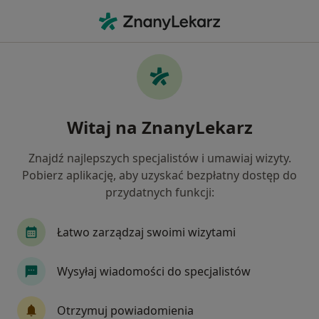
Me
Urolog • Zabrze, śląskie
Filtry
Ubezpieczenie:
NFZ
20 polecanych urologów w Zabrzu z NFZ
Witaj na ZnanyLekarz
Jak działają wyniki wyszukiwania
Znajdź najlepszych specjalistów i umawiaj wizyty.
Pobierz aplikację, aby uzyskać bezpłatny dostęp do
przydatnych funkcji:
Łatwo zarządzaj swoimi wizytami
Wysyłaj wiadomości do specjalistów
lek. Tomasz Karolczyk
·
Więcej
W trakcie specjalizacji (Urolog)
Otrzymuj powiadomienia