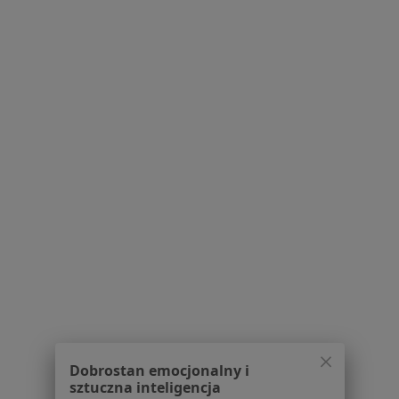
Polityka prywatności pacjentów
Polityka prywatności profesjonalistów
Polityka prywatności dla profesjonalistów, których
dane pozyskaliśmy samodzielnie
Polityka cookies
Jak działają wyniki wyszukiwania
Dostępność
O nas
Praca
Rekrutujemy!
Partnerzy
Centrum prasowe
Kontakt
Dla pacjentów
Lekarze
Placówki medyczne
Pytania i odpowiedzi
Usługi i zabiegi
Dobrostan emocjonalny i
sztuczna inteligencja
Choroby