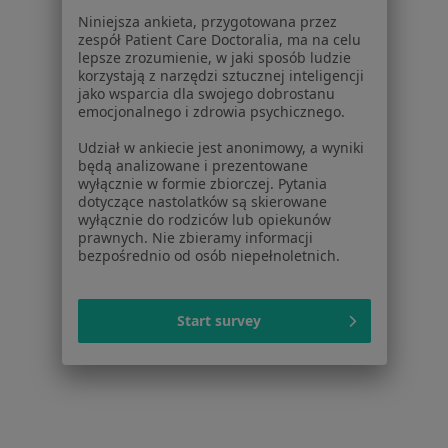
Pomoc
Niniejsza ankieta, przygotowana przez
Aplikacje mobilne
zespół Patient Care Doctoralia, ma na celu
lepsze zrozumienie, w jaki sposób ludzie
Blog dla pacjentów
korzystają z narzędzi sztucznej inteligencji
jako wsparcia dla swojego dobrostanu
Dla profesjonalistów
emocjonalnego i zdrowia psychicznego.
Cennik
Udział w ankiecie jest anonimowy, a wyniki
Dla lekarzy
będą analizowane i prezentowane
wyłącznie w formie zbiorczej. Pytania
Dla placówek medycznych
dotyczące nastolatków są skierowane
Noa Notes
nowość
wyłącznie do rodziców lub opiekunów
Baza wiedzy
prawnych. Nie zbieramy informacji
bezpośrednio od osób niepełnoletnich.
Centrum Pomocy dla Specjalisty
Kontakt
ZnanyLekarz - Strona główna
Start survey
ZnanyLekarz Sp. z o.o.
ul. Kolejowa 5/7
01-217 Warszawa, Polska
NIP: ⁠7010224868