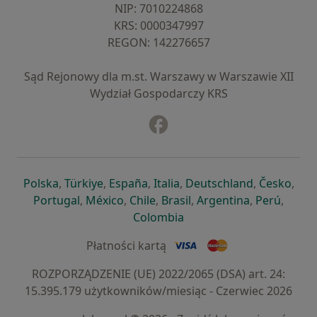
NIP: ⁠7010224868
KRS: ⁠0000347997
REGON: ⁠142276657
Sąd Rejonowy dla m.st. Warszawy w Warszawie XII
Wydział Gospodarczy KRS
Facebook
otwiera się w nowej karcie
otwiera się w nowej karcie
otwiera się w nowej karcie
otwiera się w nowej karcie
otwiera się w nowej karci
otwiera się
otwi
Polska
,
Türkiye
,
España
,
Italia
,
Deutschland
,
Česko
,
otwiera się w nowej karcie
otwiera się w nowej karcie
otwiera się w nowej karcie
otwiera się w nowej kar
otwiera się 
otwier
Portugal
,
México
,
Chile
,
Brasil
,
Argentina
,
Perú
,
otwiera się w nowej karc
Colombia
Płatności kartą
ROZPORZĄDZENIE (UE) 2022/2065 (DSA) art. 24:
15.395.179 użytkowników/miesiąc - Czerwiec 2026