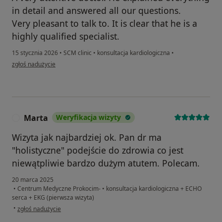
in detail and answered all our questions.
Very pleasant to talk to. It is clear that he is a
highly qualified specialist.
15 stycznia 2026
•
SCM clinic
•
konsultacja kardiologiczna
•
w opinii użytkownika Natalia
zgłoś nadużycie
Marta
Weryfikacja wizyty
M
Wizyta jak najbardziej ok. Pan dr ma
"holistyczne" podejście do zdrowia co jest
niewątpliwie bardzo dużym atutem. Polecam.
20 marca 2025
•
Centrum Medyczne Prokocim-
•
konsultacja kardiologiczna + ECHO
serca + EKG (pierwsza wizyta)
w opinii użytkownika Marta
•
zgłoś nadużycie