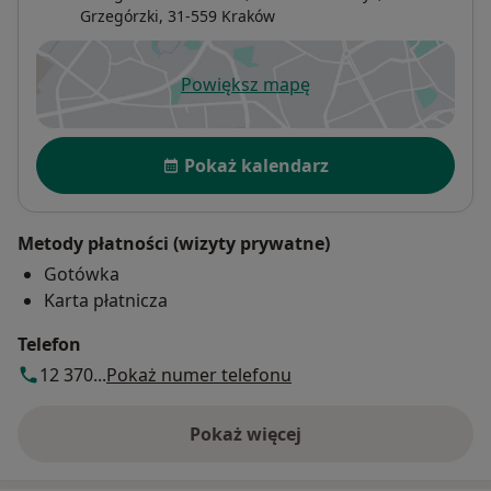
Grzegórzki
, 31-559
Kraków
Powiększ mapę
otwiera się w nowej karcie
Dostępność
Pokaż kalendarz
Metody płatności (wizyty prywatne)
Gotówka
Karta płatnicza
Telefon
12 370...
Pokaż numer telefonu
Pokaż więcej
o adresie