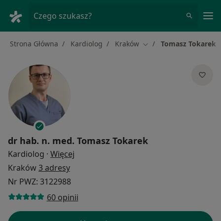
Me
Czego szukasz?
Strona Główna
Kardiolog
Kraków
Tomasz Tokarek
Zmień miasto
dr hab. n. med.
Tomasz Tokarek
O specjalizacjach
Kardiolog
·
Więcej
Kraków
3 adresy
Nr PWZ: 3122988
60 opinii