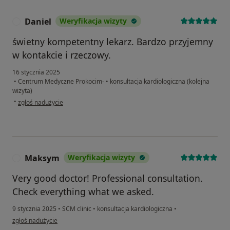
Daniel
Weryfikacja wizyty
D
świetny kompetentny lekarz. Bardzo przyjemny
w kontakcie i rzeczowy.
16 stycznia 2025
•
Centrum Medyczne Prokocim-
•
konsultacja kardiologiczna (kolejna
wizyta)
w opinii użytkownika Daniel
•
zgłoś nadużycie
Maksym
Weryfikacja wizyty
M
Very good doctor! Professional consultation.
Check everything what we asked.
9 stycznia 2025
•
SCM clinic
•
konsultacja kardiologiczna
•
w opinii użytkownika Maksym
zgłoś nadużycie