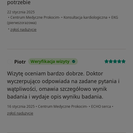
potrzebie
22 stycznia 2025
•
Centrum Medyczne Prokocim-
•
Konsultacja kardiologiczna + EKG
(pierwszorazowa)
w opinii użytkownika Wioletta
•
zgłoś nadużycie
Piotr
Weryfikacja wizyty
P
Wizytę oceniam bardzo dobrze. Doktor
wyczerpująco odpowiada na zadane pytania i
wątpliwości, omawia szczegółowo wynik
badania i wydaje opis wyniku badania.
16 stycznia 2025
•
Centrum Medyczne Prokocim-
•
ECHO serca
•
w opinii użytkownika Piotr
zgłoś nadużycie