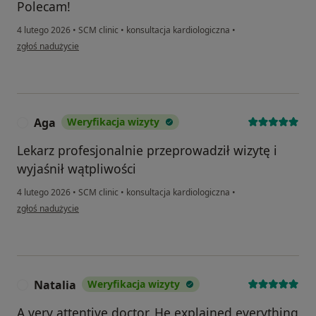
Polecam!
4 lutego 2026
•
SCM clinic
•
konsultacja kardiologiczna
•
w opinii użytkownika Yana
zgłoś nadużycie
Aga
Weryfikacja wizyty
A
Lekarz profesjonalnie przeprowadził wizytę i
wyjaśnił wątpliwości
4 lutego 2026
•
SCM clinic
•
konsultacja kardiologiczna
•
w opinii użytkownika Aga
zgłoś nadużycie
Natalia
Weryfikacja wizyty
N
A very attentive doctor. He explained everything