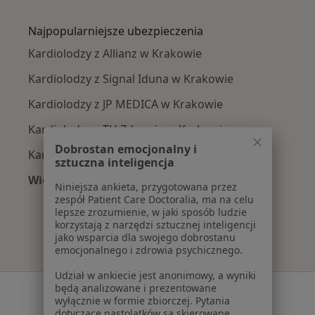
Więcej w kategorii: Najczęście leczone chorob
Najpopularniejsze ubezpieczenia
Kardiolodzy z Allianz w Krakowie
Kardiolodzy z Signal Iduna w Krakowie
Kardiolodzy z JP MEDICA w Krakowie
Kardiolodzy z TU Zdrowie w Krakowie
Dobrostan emocjonalny i
Kardiolodzy z Świat Zdrowia w Krakowie
sztuczna inteligencja
Więcej (11)
Niniejsza ankieta, przygotowana przez
Więcej w kategorii: Najpopularniejsze ubezpi
zespół Patient Care Doctoralia, ma na celu
lepsze zrozumienie, w jaki sposób ludzie
korzystają z narzędzi sztucznej inteligencji
jako wsparcia dla swojego dobrostanu
emocjonalnego i zdrowia psychicznego.
Udział w ankiecie jest anonimowy, a wyniki
będą analizowane i prezentowane
Serwis
wyłącznie w formie zbiorczej. Pytania
dotyczące nastolatków są skierowane