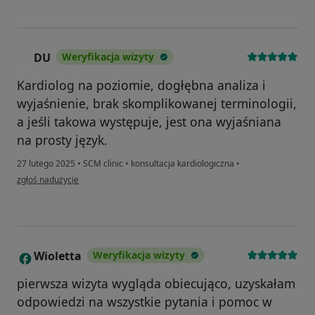
DU
Weryfikacja wizyty
D
Kardiolog na poziomie, dogłębna analiza i
wyjaśnienie, brak skomplikowanej terminologii,
a jeśli takowa występuje, jest ona wyjaśniana
na prosty język.
27 lutego 2025
•
SCM clinic
•
konsultacja kardiologiczna
•
w opinii użytkownika DU
zgłoś nadużycie
Wioletta
Weryfikacja wizyty
W
pierwsza wizyta wygląda obiecująco, uzyskałam
odpowiedzi na wszystkie pytania i pomoc w