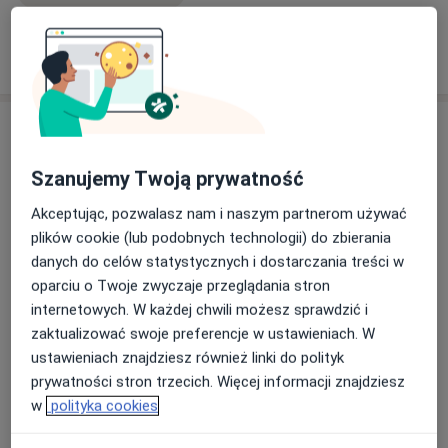
Podsumowanie dorobku naukowego:
Łącznie 75 publikacji. Sumaryczny Impact Factor: 189.5
Liczba cytowań publikacji: 462
Pokaż więcej
o doświadczeniu
Indeks Hirscha: 12
Usługi i ceny
Konsultacja kardiologiczna
Szanujemy Twoją prywatność
Umów wizytę
Od 300 zł
Szczegóły
Akceptując, pozwalasz nam i naszym partnerom używać
plików cookie (lub podobnych technologii) do zbierania
ECHO serca
danych do celów statystycznych i dostarczania treści w
Umów wizytę
Od 300 zł
Szczegóły
oparciu o Twoje zwyczaje przeglądania stron
internetowych. W każdej chwili możesz sprawdzić i
zaktualizować swoje preferencje w ustawieniach. W
Holter ciśnieniowy
Umów wizytę
ustawieniach znajdziesz również linki do polityk
150 zł
Szczegóły
prywatności stron trzecich. Więcej informacji znajdziesz
w
polityka cookies
Konsultacja kardiologiczna (kolejna
wizyta)
Umów wizytę