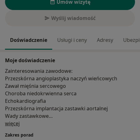
Umów wizytę
Wyślij wiadomość
Doświadczenie
Usługi i ceny
Adresy
Ubezpi
Moje doświadczenie
Zainteresowania zawodowe:
Przezskórna angioplastyka naczyń wieńcowych
Zawał mięśnia sercowego
Choroba niedokrwienna serca
Echokardiografia
Przezskórna implantacja zastawki aortalnej
Wady zastawkowe
O mnie
Niewydolność serca
więcej
Zaburzenia rytmu serca
Zakres porad
Kardiomiopatia przerostowa