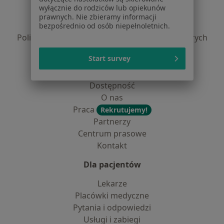
Regulamin
wyłącznie do rodziców lub opiekunów
Polityka prywatności pacjentów
prawnych. Nie zbieramy informacji
Polityka prywatności profesjonalistów
bezpośrednio od osób niepełnoletnich.
Polityka prywatności dla profesjonalistów, których
dane pozyskaliśmy samodzielnie
Start survey
Polityka cookies
Jak działają wyniki wyszukiwania
Dostępność
O nas
Praca
Rekrutujemy!
Partnerzy
Centrum prasowe
Kontakt
Dla pacjentów
Lekarze
Placówki medyczne
Pytania i odpowiedzi
Usługi i zabiegi