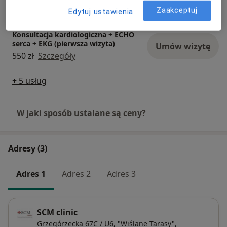
300 zł
Szczegóły
Zaakceptuj
Edytuj ustawienia
Konsultacja kardiologiczna + ECHO
serca + EKG (pierwsza wizyta)
Umów wizytę
550 zł
Szczegóły
+ 5 usług
W jaki sposób ustalane są ceny?
Adresy (3)
Adres 1
Adres 2
Adres 3
SCM clinic
Grzegórzecka 67C / U6, "Wiślane Tarasy",