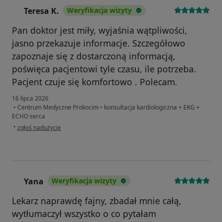
Teresa K.
Weryfikacja wizyty
T
Pan doktor jest miły, wyjaśnia wątpliwości,
jasno przekazuje informacje. Szczegółowo
zapoznaje się z dostarczoną informacją,
poświęca pacjentowi tyle czasu, ile potrzeba.
Pacjent czuje się komfortowo . Polecam.
16 lipca 2026
•
Centrum Medyczne Prokocim
•
konsultacja kardiologiczna + EKG +
ECHO serca
w opinii użytkownika Teresa K.
•
zgłoś nadużycie
Yana
Weryfikacja wizyty
Y
Lekarz naprawdę fajny, zbadał mnie całą,
wytłumaczył wszystko o co pytałam