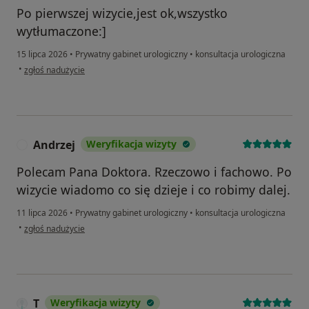
Po pierwszej wizycie,jest ok,wszystko
wytłumaczone:]
15 lipca 2026
•
Prywatny gabinet urologiczny
•
konsultacja urologiczna
w opinii użytkownika KR
•
zgłoś nadużycie
Andrzej
Weryfikacja wizyty
A
Polecam Pana Doktora. Rzeczowo i fachowo. Po
wizycie wiadomo co się dzieje i co robimy dalej.
11 lipca 2026
•
Prywatny gabinet urologiczny
•
konsultacja urologiczna
w opinii użytkownika Andrzej
•
zgłoś nadużycie
T
Weryfikacja wizyty