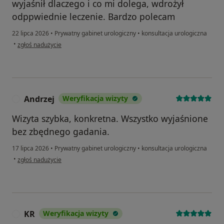
wyjaśnił dlaczego i co mi dolega, wdrożył
odppwiednie leczenie. Bardzo polecam
22 lipca 2026
•
Prywatny gabinet urologiczny
•
konsultacja urologiczna
w opinii użytkownika Mariusz
•
zgłoś nadużycie
Andrzej
Weryfikacja wizyty
A
Wizyta szybka, konkretna. Wszystko wyjaśnione
bez zbędnego gadania.
17 lipca 2026
•
Prywatny gabinet urologiczny
•
konsultacja urologiczna
w opinii użytkownika Andrzej
•
zgłoś nadużycie
KR
Weryfikacja wizyty
K