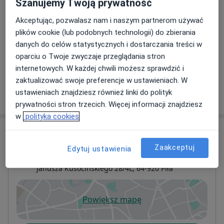
Szanujemy Twoją prywatność
Konsultacja urologiczna
Umów wizytę
300 zł
Szczegóły
Akceptując, pozwalasz nam i naszym partnerom używać
plików cookie (lub podobnych technologii) do zbierania
Operacja stulejki
danych do celów statystycznych i dostarczania treści w
1 500 zł
Szczegóły
oparciu o Twoje zwyczaje przeglądania stron
internetowych. W każdej chwili możesz sprawdzić i
zaktualizować swoje preferencje w ustawieniach. W
ustawieniach znajdziesz również linki do polityk
W jaki sposób ustalane są ceny?
prywatności stron trzecich. Więcej informacji znajdziesz
w
polityka cookies
Adres
Zaakceptuj
Edytuj ustawienia
Prywatny gabinet urologiczny
Janusza Kusocińskiego 28/4L,
64-920
Piła
Powiększ mapę
otwiera się w nowej karcie