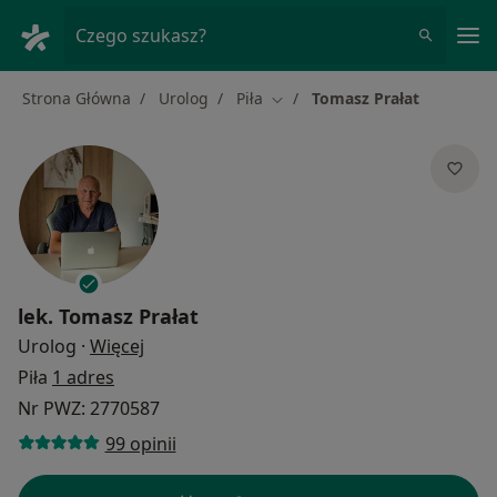
Me
Czego szukasz?
Strona Główna
Urolog
Piła
Tomasz Prałat
Zmień miasto
lek.
Tomasz Prałat
O specjalizacjach
Urolog
·
Więcej
Piła
1 adres
Nr PWZ: 2770587
99 opinii