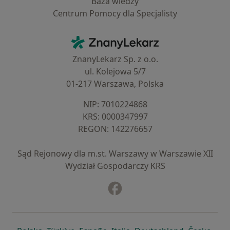
Baza wiedzy
Centrum Pomocy dla Specjalisty
Kontakt
ZnanyLekarz - Strona główna
ZnanyLekarz Sp. z o.o.
ul. Kolejowa 5/7
01-217 Warszawa, Polska
NIP: ⁠7010224868
KRS: ⁠0000347997
REGON: ⁠142276657
Sąd Rejonowy dla m.st. Warszawy w Warszawie XII
Wydział Gospodarczy KRS
Facebook
otwiera się w nowej karcie