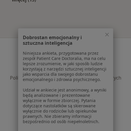
Więcej w kategorii: Najczęście leczone chorob
Dobrostan emocjonalny i
sztuczna inteligencja
Serwis
Niniejsza ankieta, przygotowana przez
Regulamin
zespół Patient Care Doctoralia, ma na celu
Polityka prywatności pacjentów
lepsze zrozumienie, w jaki sposób ludzie
korzystają z narzędzi sztucznej inteligencji
Polityka prywatności profesjonalistów
jako wsparcia dla swojego dobrostanu
Polityka prywatności dla profesjonalistów, których
emocjonalnego i zdrowia psychicznego.
dane pozyskaliśmy samodzielnie
Udział w ankiecie jest anonimowy, a wyniki
Polityka cookies
będą analizowane i prezentowane
Jak działają wyniki wyszukiwania
wyłącznie w formie zbiorczej. Pytania
Dostępność
dotyczące nastolatków są skierowane
wyłącznie do rodziców lub opiekunów
O nas
prawnych. Nie zbieramy informacji
Praca
Rekrutujemy!
bezpośrednio od osób niepełnoletnich.
Partnerzy