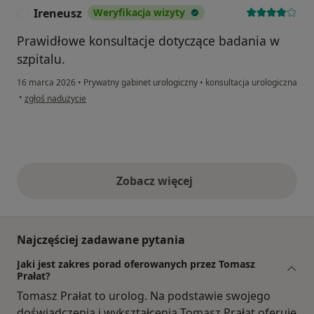
Ireneusz
Weryfikacja wizyty
I
Prawidłowe konsultacje dotyczące badania w
szpitalu.
16 marca 2026
•
Prywatny gabinet urologiczny
•
konsultacja urologiczna
w opinii użytkownika Ireneusz
•
zgłoś nadużycie
Zobacz więcej
opinie powyżej
Najczęściej zadawane pytania
Jaki jest zakres porad oferowanych przez Tomasz
Prałat?
Tomasz Prałat to urolog. Na podstawie swojego
doświadczenia i wykształcenia Tomasz Prałat oferuje