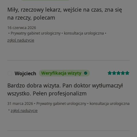
Miły, rzeczowy lekarz, wejście na czas, zna się
na rzeczy, polecam
16 czerwca 2026
•
Prywatny gabinet urologiczny
•
konsultacja urologiczna
•
w opinii użytkownika T
zgłoś nadużycie
Wojciech
Weryfikacja wizyty
W
Bardzo dobra wizyta. Pan doktor wytłumaczył
wszystko. Pełen profesjonalizm
31 marca 2026
•
Prywatny gabinet urologiczny
•
konsultacja urologiczna
w opinii użytkownika Wojciech
•
zgłoś nadużycie