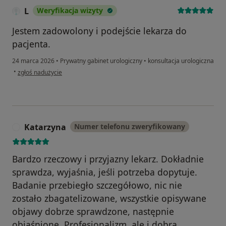
L
Weryfikacja wizyty
Jestem zadowolony i podejście lekarza do
pacjenta.
24 marca 2026
•
Prywatny gabinet urologiczny
•
konsultacja urologiczna
w opinii użytkownika L
•
zgłoś nadużycie
Katarzyna
Numer telefonu zweryfikowany
K
Bardzo rzeczowy i przyjazny lekarz. Dokładnie
sprawdza, wyjaśnia, jeśli potrzeba dopytuje.
Badanie przebiegło szczegółowo, nic nie
zostało zbagatelizowane, wszystkie opisywane
objawy dobrze sprawdzone, następnie
objaśnione. Profesjonalizm, ale i dobra