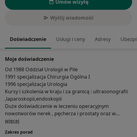
Umów wizytę
Wyślij wiadomość
Doświadczenie
Usługi i ceny
Adresy
Ubezpi
Moje doświadczenie
Od 1988 Oddział Urologii w Pile
1991 specjalizacja Chirurgia Ogólna I
1996 specjalizacja Urologia
Kursy i szkolenia w kraju i za granicą : ultrasonografii
,laparoskopii,endoskopii
Duże doświadczenie w leczeniu operacyjnym
nowotworów nerek , pęcherza i prostaty oraz w
O mnie
leczeniu endoskopowym kamicy ( URSL , PCNL ) i
więcej
łagodnego rozrostu stercza ( TURP )
Zakres porad
Laparoskopowe leczenie żylaków powrózka