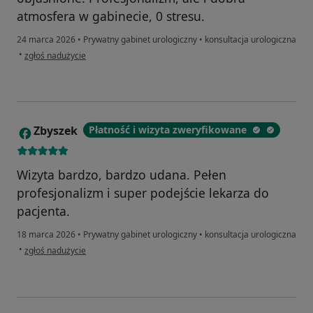
atmosfera w gabinecie, 0 stresu.
24 marca 2026
•
Prywatny gabinet urologiczny
•
konsultacja urologiczna
w opinii użytkownika Katarzyna
•
zgłoś nadużycie
Zbyszek
Płatność i wizyta zweryfikowane
Z
Wizyta bardzo, bardzo udana. Pełen
profesjonalizm i super podejście lekarza do
pacjenta.
18 marca 2026
•
Prywatny gabinet urologiczny
•
konsultacja urologiczna
w opinii użytkownika Zbyszek
•
zgłoś nadużycie