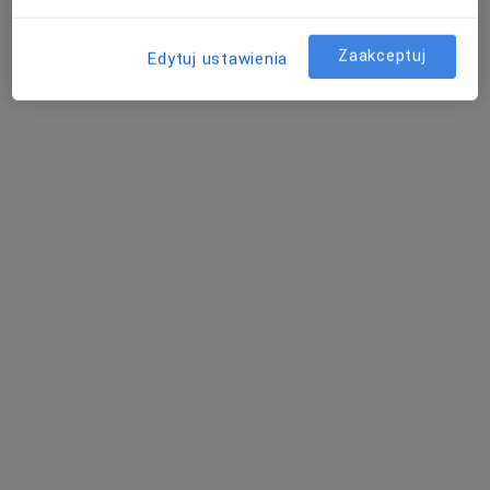
Zaakceptuj
Edytuj ustawienia
lek. Przemysław Wiśniewski
·
Więcej
Urolog
68 opinii
Matwiejewa 6, Piła
•
Mapa
Bea-Med
Konsultacja urologiczna
Brak ceny
Specjalista nie oferuje umawiania online pod tym adresem.
Poproś o wizytę