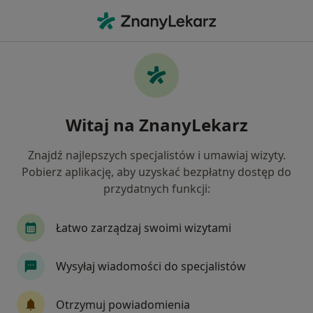
Me
Nowotwory Układu Moczowego • Piła, wielkopolskie
Filtry
• 1
Ubezpieczenie
Map
Nowotwory układu moczowego specjaliści w
Witaj na ZnanyLekarz
Pile
Jak działają wyniki wyszukiwania
Znajdź najlepszych specjalistów i umawiaj wizyty.
Pobierz aplikację, aby uzyskać bezpłatny dostęp do
przydatnych funkcji:
Jakiego specjalisty szukasz?
Urolog
Anestezjolog
Chirurg
Dermat
Łatwo zarządzaj swoimi wizytami
Wysyłaj wiadomości do specjalistów
Otrzymuj powiadomienia