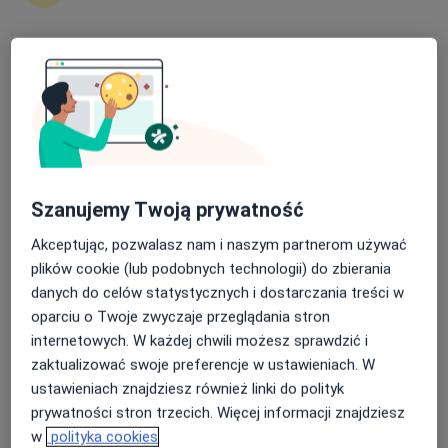
Nasza średnia ocena na App Store to 4.9 i 4.1 na
lek. Krzysztof Sobkowiak
Google Play Store
·
Więcej
Urolog, Androlog
318 opinii
Adres 1
Adres 2
Online
Szanujemy Twoją prywatność
Akceptując, pozwalasz nam i naszym partnerom używać
Wojska Polskiego 43, Piła
•
Mapa
plików cookie (lub podobnych technologii) do zbierania
Ars Medical
danych do celów statystycznych i dostarczania treści w
Konsultacja urologiczna
300 zł
oparciu o Twoje zwyczaje przeglądania stron
Specjalista nie oferuje umawiania online pod tym adresem.
internetowych. W każdej chwili możesz sprawdzić i
zaktualizować swoje preferencje w ustawieniach. W
Poproś o wizytę
ustawieniach znajdziesz również linki do polityk
prywatności stron trzecich. Więcej informacji znajdziesz
w
polityka cookies