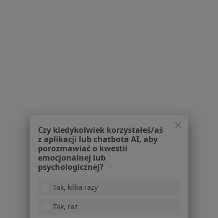
Pytania i odpowiedzi
Usługi i zabiegi
Choroby
Pomoc
Aplikacje mobilne
Blog dla pacjentów
Dla profesjonalistów
Cennik
Dla lekarzy
Dla placówek medycznych
Czy kiedykolwiek korzystałeś/aś
z aplikacji lub chatbota AI, aby
Noa Notes
nowość
porozmawiać o kwestii
Baza wiedzy
emocjonalnej lub
Centrum Pomocy dla Specjalisty
psychologicznej?
Kontakt
Tak, kilka razy
ZnanyLekarz - Strona główna
Tak, raz
ZnanyLekarz Sp. z o.o.