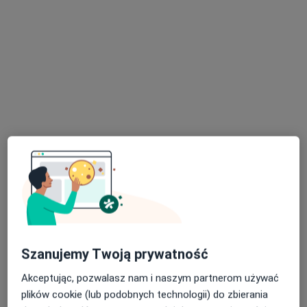
lek. Krzysztof Sobkowiak
·
Więcej
Urolog, Androlog
317 opinii
Adres 1
Adres 2
Online
Wojska Polskiego 43, Piła
•
Mapa
Ars Medical
Konsultacja urologiczna
300 zł
Szanujemy Twoją prywatność
Specjalista nie oferuje umawiania online pod tym adresem.
Akceptując, pozwalasz nam i naszym partnerom używać
plików cookie (lub podobnych technologii) do zbierania
Poproś o wizytę