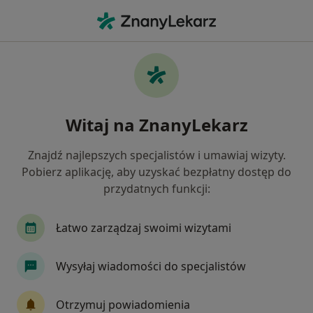
Me
Bóle Brzucha • Piła, wielkopolskie
Filtry
• 1
Ubezpieczenie
Map
Bóle brzucha specjaliści w Pile
Witaj na ZnanyLekarz
Jak działają wyniki wyszukiwania
Znajdź najlepszych specjalistów i umawiaj wizyty.
Pobierz aplikację, aby uzyskać bezpłatny dostęp do
Jakiego specjalisty szukasz?
przydatnych funkcji:
Pediatra
Fizjoterapeuta
Chirurg
Gas
Łatwo zarządzaj swoimi wizytami
Wysyłaj wiadomości do specjalistów
Otrzymuj powiadomienia