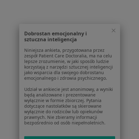
Serwis
Regulamin
Dobrostan emocjonalny i
Polityka prywatności pacjentów
sztuczna inteligencja
Polityka prywatności profesjonalistów
Niniejsza ankieta, przygotowana przez
Polityka prywatności dla profesjonalistów, których
zespół Patient Care Doctoralia, ma na celu
dane pozyskaliśmy samodzielnie
lepsze zrozumienie, w jaki sposób ludzie
Polityka cookies
korzystają z narzędzi sztucznej inteligencji
jako wsparcia dla swojego dobrostanu
Jak działają wyniki wyszukiwania
emocjonalnego i zdrowia psychicznego.
Dostępność
O nas
Udział w ankiecie jest anonimowy, a wyniki
będą analizowane i prezentowane
Praca
Rekrutujemy!
wyłącznie w formie zbiorczej. Pytania
Partnerzy
dotyczące nastolatków są skierowane
Centrum prasowe
wyłącznie do rodziców lub opiekunów
prawnych. Nie zbieramy informacji
Kontakt
bezpośrednio od osób niepełnoletnich.
Dla pacjentów