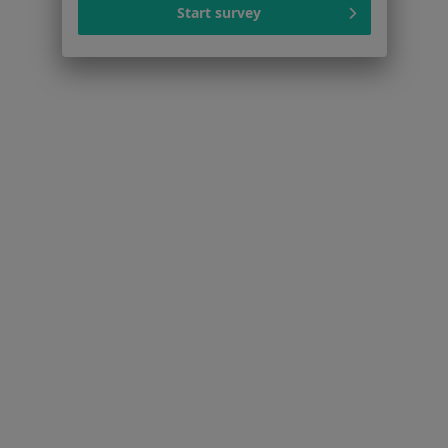
Lekarze
Start survey
Placówki medyczne
Pytania i odpowiedzi
Usługi i zabiegi
Choroby
Pomoc
Aplikacje mobilne
Blog dla pacjentów
Dla profesjonalistów
Cennik
Dla lekarzy
Dla placówek medycznych
Noa Notes
nowość
Baza wiedzy
Centrum Pomocy dla Specjalisty
Kontakt
ZnanyLekarz - Strona główna