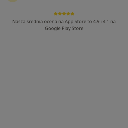
Nasza średnia ocena na App Store to 4.9 i 4.1 na
Bezpieczne płatności
Google Play Store
lic. Paulina Jamka
·
Więcej
Dietetyk
16 opinii
Adres
Online
Jaskółcza 16, Piła
•
Mapa
Paulina Jamka Dietoterapia
Konsultacja dietetyczna
200 zł
Specjalista nie oferuje umawiania online pod tym adresem.
Poproś o wizytę