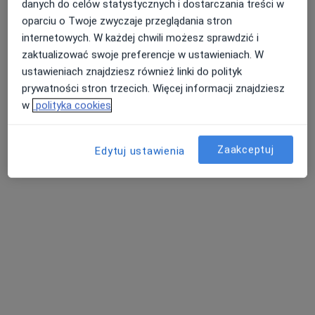
danych do celów statystycznych i dostarczania treści w
oparciu o Twoje zwyczaje przeglądania stron
internetowych. W każdej chwili możesz sprawdzić i
zaktualizować swoje preferencje w ustawieniach. W
ustawieniach znajdziesz również linki do polityk
prywatności stron trzecich. Więcej informacji znajdziesz
w
polityka cookies
Zaakceptuj
Edytuj ustawienia
lek. Anna Olszewska
·
Więcej
Pediatra
56 opinii
Adres 1
Adres 2
ul. Żeleńskiego 17, Piła
•
Mapa
CENTRUM MEDYCZNE K2
Szybki test płytkowy
70 zł