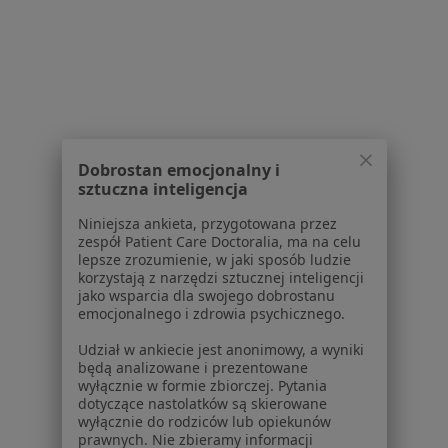
Partnerzy
Centrum prasowe
Kontakt
Dla pacjentów
Lekarze
Placówki medyczne
Dobrostan emocjonalny i
Pytania i odpowiedzi
sztuczna inteligencja
Usługi i zabiegi
Niniejsza ankieta, przygotowana przez
Choroby
zespół Patient Care Doctoralia, ma na celu
Pomoc
lepsze zrozumienie, w jaki sposób ludzie
Aplikacje mobilne
korzystają z narzędzi sztucznej inteligencji
jako wsparcia dla swojego dobrostanu
Blog dla pacjentów
emocjonalnego i zdrowia psychicznego.
Dla profesjonalistów
Udział w ankiecie jest anonimowy, a wyniki
będą analizowane i prezentowane
Cennik
wyłącznie w formie zbiorczej. Pytania
Dla lekarzy
dotyczące nastolatków są skierowane
wyłącznie do rodziców lub opiekunów
Dla placówek medycznych
prawnych. Nie zbieramy informacji