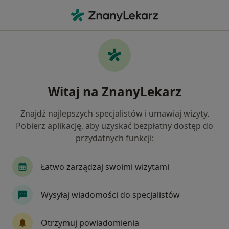
Me
Rak Prostaty • Piła, wielkopolskie
Filtry
• 1
Ubezpieczenie
Map
Rak prostaty specjaliści w Pile
Witaj na ZnanyLekarz
Jak działają wyniki wyszukiwania
Znajdź najlepszych specjalistów i umawiaj wizyty.
Pobierz aplikację, aby uzyskać bezpłatny dostęp do
Jakiego specjalisty szukasz?
przydatnych funkcji:
Urolog
Onkolog
Chirurg
Dermatolog
Łatwo zarządzaj swoimi wizytami
Wysyłaj wiadomości do specjalistów
Otrzymuj powiadomienia