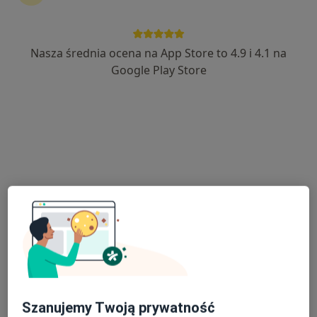
Nasza średnia ocena na App Store to 4.9 i 4.1 na
lek. Krzysztof Sobkowiak
Google Play Store
·
Więcej
Urolog, Androlog
317 opinii
Adres 1
Adres 2
Online
Wojska Polskiego 43, Piła
•
Mapa
Ars Medical
Konsultacja urologiczna
300 zł
Specjalista nie oferuje umawiania online pod tym adresem.
Poproś o wizytę
Szanujemy Twoją prywatność