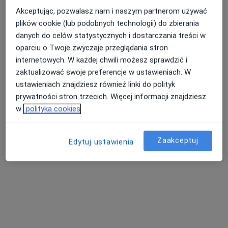
Akceptując, pozwalasz nam i naszym partnerom używać
plików cookie (lub podobnych technologii) do zbierania
danych do celów statystycznych i dostarczania treści w
oparciu o Twoje zwyczaje przeglądania stron
internetowych. W każdej chwili możesz sprawdzić i
Bezpieczne płatności
zaktualizować swoje preferencje w ustawieniach. W
lek. Tomasz Prałat
ustawieniach znajdziesz również linki do polityk
·
Więcej
Urolog
prywatności stron trzecich. Więcej informacji znajdziesz
99 opinii
w
polityka cookies
Janusza Kusocińskiego 28/4L, Piła
•
Mapa
Prywatny gabinet urologiczny
Zaakceptuj
Edytuj ustawienia
Konsultacja urologiczna
300 zł
Specjalista nie oferuje umawiania online pod tym adresem.
Poproś o wizytę