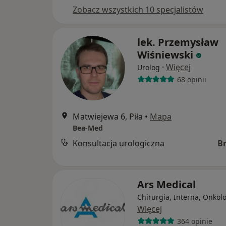
Zobacz wszystkich 10 specjalistów
lek. Przemysław
Wiśniewski
·
Więcej
Urolog
68 opinii
Matwiejewa 6, Piła
•
Mapa
Bea-Med
Konsultacja urologiczna
B
Ars Medical
Chirurgia, Interna, Onkol
Więcej
364 opinie