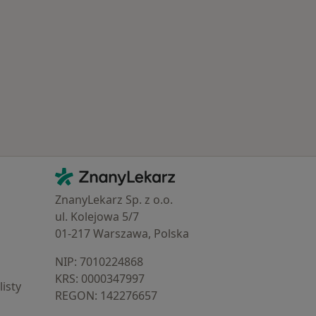
Kontakt
ZnanyLekarz - Strona główna
ZnanyLekarz Sp. z o.o.
ul. Kolejowa 5/7
01-217 Warszawa, Polska
NIP: ⁠7010224868
KRS: ⁠0000347997
isty
REGON: ⁠142276657