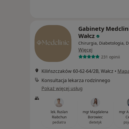
Gabinety Medclin
Wałcz
Chirurgia, Diabetologia, D
Więcej
231 opinii
Kilińszczaków 60-62-64/2B, Wałcz
•
Map
Konsultacja lekarza rodzinnego
Pokaż więcej usług
lek. Ruslan
mgr Magdalena
mgr A
Riabchun
Borowiec
Ce
pediatra
dietetyk
psy