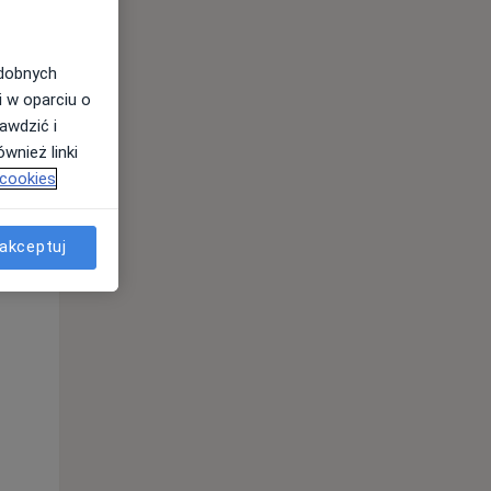
odobnych
i w oparciu o
awdzić i
wnież linki
 cookies
akceptuj
Pon,
Wt,
Śr,
10 Sie
11 Sie
12 Sie