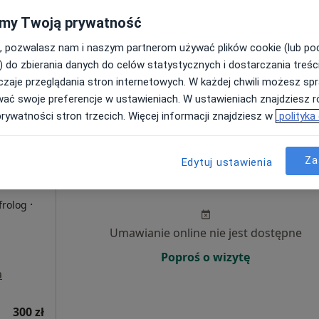
my Twoją prywatność
Pokaż numer
, pozwalasz nam i naszym partnerom używać plików cookie (lub p
) do zbierania danych do celów statystycznych i dostarczania treśc
zaje przeglądania stron internetowych. W każdej chwili możesz spr
wać swoje preferencje w ustawieniach. W ustawieniach znajdziesz ró
prywatności stron trzecich. Więcej informacji znajdziesz w
polityka
300 zł
Za
Edytuj ustawienia
arek-
Dziś
Jutro
Sob,
Ndz,
6 Sie
7 Sie
8 Sie
9 Sie
·
frolog
Umawianie online nie jest dostępne
Poproś o wizytę
a
300 zł