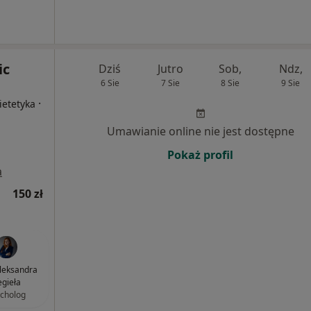
ic
Dziś
Jutro
Sob,
Ndz,
6 Sie
7 Sie
8 Sie
9 Sie
·
ietetyka
Umawianie online nie jest dostępne
Pokaż profil
a
150 zł
leksandra
gieła
cholog