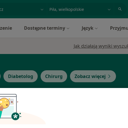
acja, badanie lub nazwisko
miasto lub dzielnica
zenie
Dostępne terminy
Język
Przyjmu
Jak działają wyniki wysz
Diabetolog
Chirurg
Zobacz więcej
Dziś
Jutro
Sob,
Ndz,
6 Sie
7 Sie
8 Sie
9 Sie
Umawianie online nie jest dostępne