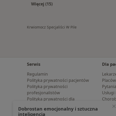
Więcej (15)
Więcej w kategorii: Schorzenia w Pil
Krwiomocz Specjaliści W Pile
Serwis
Dla pa
Regulamin
Lekarz
Polityka prywatności pacjentów
Placów
Polityka prywatności
Pytani
profesjonalistów
Usługi 
Polityka prywatności dla
Choro
profesjonalistów, których dane
Pomoc
Dobrostan emocjonalny i sztuczna
pozyskaliśmy samodzielnie
Aplika
inteligencja