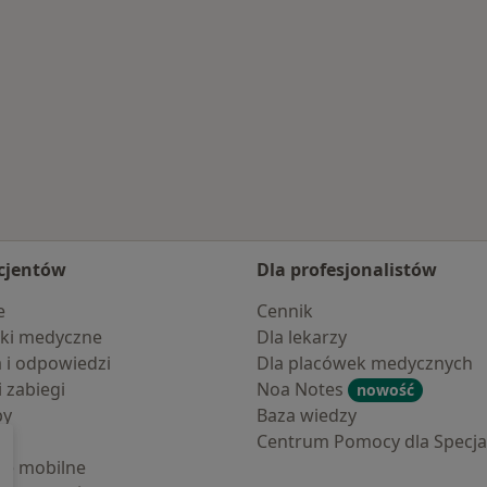
e
cjentów
Dla profesjonalistów
e
Cennik
ki medyczne
Dla lekarzy
a i odpowiedzi
Dla placówek medycznych
i zabiegi
Noa Notes
nowość
by
Baza wiedzy
Centrum Pomocy dla Specjal
cje mobilne