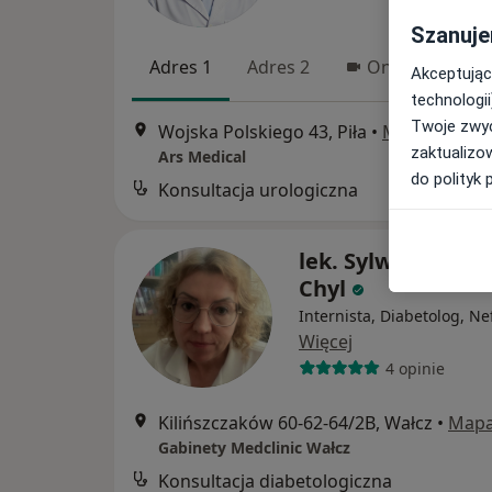
Szanuje
Adres 1
Adres 2
Online
Akceptując
technologii
Twoje zwyc
Wojska Polskiego 43, Piła
•
Mapa
zaktualizo
Ars Medical
do polityk 
Konsultacja urologiczna
lek. Sylwia Mielcz
Chyl
Internista, Diabetolog, Ne
Więcej
4 opinie
Kilińszczaków 60-62-64/2B, Wałcz
•
Map
Gabinety Medclinic Wałcz
Konsultacja diabetologiczna