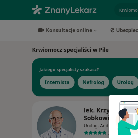
specjaliz
Konsultacje online
Ubezpiec
Krwiomocz specjaliści w Pile
Jakiego specjalisty szukasz?
Internista
Nefrolog
Urolog
lek. Krzysztof
Sobkowiak
·
Więcej
Urolog, Androlog
317 opinii