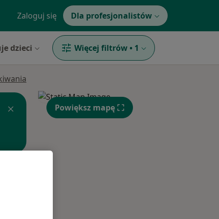
Zaloguj się
Dla profesjonalistów
je dzieci
Więcej filtrów
•
1
ukiwania
Powiększ mapę
Pon,
Wt,
Śr,
10 Sie
11 Sie
12 Sie