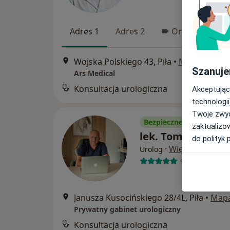
Adres 1
Adres 2
Online
Wojska Polskiego 43, Piła
•
Mapa
Szanuje
Ars Medical
Konsultacja urologiczna
Akceptując
technologii
Twoje zwyc
Bezpieczne płatności
zaktualizo
lek. Tomasz Prała
do polityk 
·
Więcej
Urolog
99 opinii
Janusza Kusocińskiego 28/4L, Piła
•
Map
Prywatny gabinet urologiczny
Konsultacja urologiczna