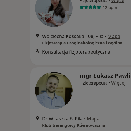
·
Więcej
Fizjoterapeuta
12 opinii
Wojciecha Kossaka 108, Piła
•
Mapa
Fizjoterapia uroginekologiczna i ogólna
Konsultacja fizjoterapeutyczna
mgr Łukasz Pawli
·
Więcej
Fizjoterapeuta
Dr Witaszka 6, Piła
•
Mapa
Klub treningowy Równoważnia