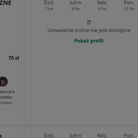
ZNE
Dziś
Jutro
Ndz,
Pon,
7 Sie
8 Sie
9 Sie
10 Sie
Umawianie online nie jest dostępne
Pokaż profil
70 zł
Katarzyna
zowska
chiatra
Dziś
Jutro
Ndz,
Pon,