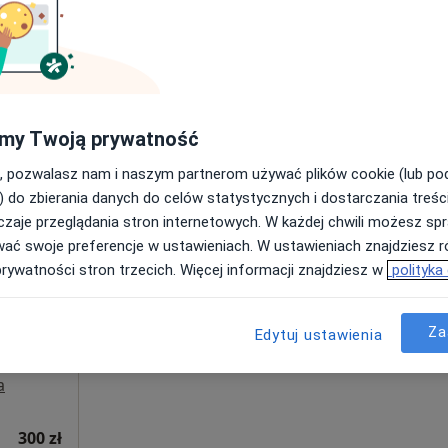
Pokaż numer
my Twoją prywatność
300 zł
, pozwalasz nam i naszym partnerom używać plików cookie (lub p
) do zbierania danych do celów statystycznych i dostarczania treśc
zaje przeglądania stron internetowych. W każdej chwili możesz spr
Dziś
Jutro
Ndz,
Pon,
wać swoje preferencje w ustawieniach. W ustawieniach znajdziesz ró
7 Sie
8 Sie
9 Sie
10 Sie
t
prywatności stron trzecich. Więcej informacji znajdziesz w
polityka
Umawianie online nie jest dostępne
Za
Edytuj ustawienia
Poproś o wizytę
a
300 zł