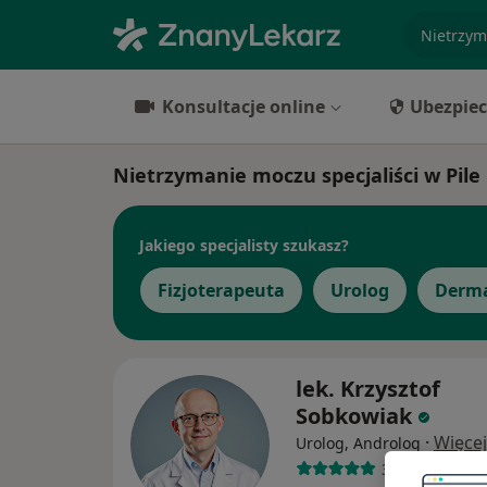
specjaliz
Konsultacje online
Ubezpiec
Nietrzymanie moczu specjaliści w Pile
Jakiego specjalisty szukasz?
Fizjoterapeuta
Urolog
Derma
lek. Krzysztof
Sobkowiak
·
Więcej
Urolog, Androlog
317 opinii