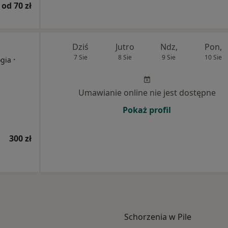
od 70 zł
Dziś
Jutro
Ndz,
Pon,
7 Sie
8 Sie
9 Sie
10 Sie
·
ogia
Umawianie online nie jest dostępne
Pokaż profil
300 zł
Schorzenia w Pile