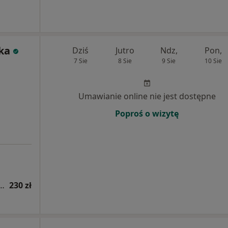
ka
Dziś
Jutro
Ndz,
Pon,
7 Sie
8 Sie
9 Sie
10 Sie
Umawianie online nie jest dostępne
Poproś o wizytę
rozejścia mięśni prostych brzucha z USG kresy białej
230 zł