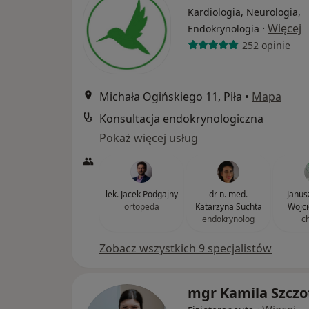
Kardiologia, Neurologia,
·
Więcej
Endokrynologia
252 opinie
Michała Ogińskiego 11, Piła
•
Mapa
Konsultacja endokrynologiczna
Pokaż więcej usług
lek. Jacek Podgajny
dr n. med.
Janus
ortopeda
Katarzyna Suchta
Wojci
endokrynolog
c
Zobacz wszystkich 9 specjalistów
mgr Kamila Szczo