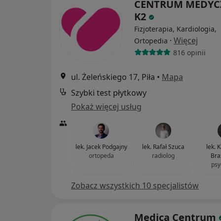
CENTRUM MEDYC
K2
Fizjoterapia, Kardiologia,
·
Więcej
Ortopedia
816 opinii
ul. Żeleńskiego 17, Piła
•
Mapa
Szybki test płytkowy
Pokaż więcej usług
lek. Jacek Podgajny
lek. Rafał Szuca
lek. 
ortopeda
radiolog
Bra
psy
Zobacz wszystkich 10 specjalistów
Medica Centrum