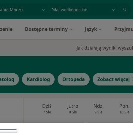
acja, badanie lub nazwisko
miasto lub dzielnica
zenie
Dostępne terminy
Język
Przyjmu
Jak działają wyniki wysz
tolog
Kardiolog
Ortopeda
Zobacz więcej
Dziś
Jutro
Ndz,
Pon,
7 Sie
8 Sie
9 Sie
10 Sie
Umawianie online nie jest dostępne