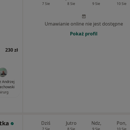
7 Sie
8 Sie
9 Sie
10 Sie
Umawianie online nie jest dostępne
Pokaż profil
230 zł
z Andrzej
echowski
hirurg
tka
Dziś
Jutro
Ndz,
Pon,
7 Sie
8 Sie
9 Sie
10 Sie