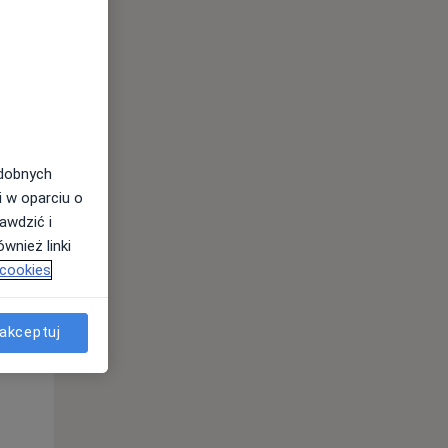
odobnych
i w oparciu o
awdzić i
Wt,
Śr,
Czw,
wnież linki
11 Sie
12 Sie
13 Sie
 cookies
akceptuj