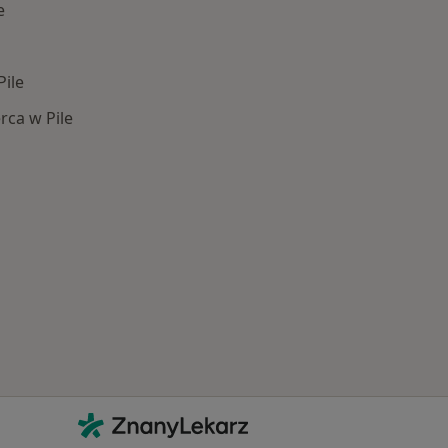
e
Pile
ca w Pile
Schorzenia w Pile
Kontakt
ZnanyLekarz - Strona główna