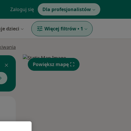
Zaloguj się
Dla profesjonalistów
je dzieci
Więcej filtrów
•
1
ukiwania
Powiększ mapę
Wt,
Śr,
Czw,
11 Sie
12 Sie
13 Sie