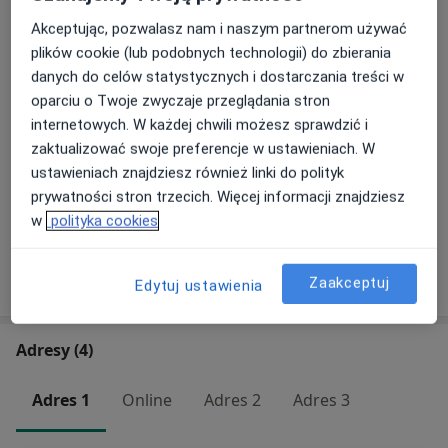
Plastyka powiek górnych z
Akceptując, pozwalasz nam i naszym partnerom używać
usunięciem przepuklin
plików cookie (lub podobnych technologii) do zbierania
Umów wizytę
tłuszczowych
danych do celów statystycznych i dostarczania treści w
4 500 zł
Szczegóły
oparciu o Twoje zwyczaje przeglądania stron
internetowych. W każdej chwili możesz sprawdzić i
Wycięcie drobnych zmian skórnych
zaktualizować swoje preferencje w ustawieniach. W
Umów wizytę
Od 1 000 zł
Szczegóły
ustawieniach znajdziesz również linki do polityk
prywatności stron trzecich. Więcej informacji znajdziesz
+ 7 usług
w
polityka cookies
W jaki sposób ustalane są ceny?
Zaakceptuj
Edytuj ustawienia
Adresy (4)
Adres 1
Online
Adres 2
Adres 3