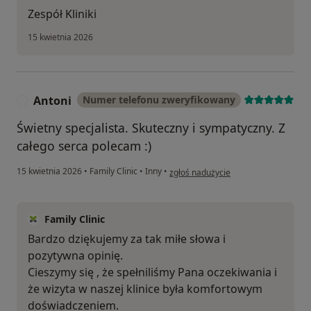
Zespół Kliniki
15 kwietnia 2026
Antoni
Numer telefonu zweryfikowany
A
Świetny specjalista. Skuteczny i sympatyczny. Z
całego serca polecam :)
w opinii użytkownika Antoni
15 kwietnia 2026
•
Family Clinic
•
Inny
•
zgłoś nadużycie
Family Clinic
Bardzo dziękujemy za tak miłe słowa i
pozytywna opinię.
Cieszymy się , że spełniliśmy Pana oczekiwania i
że wizyta w naszej klinice była komfortowym
doświadczeniem.