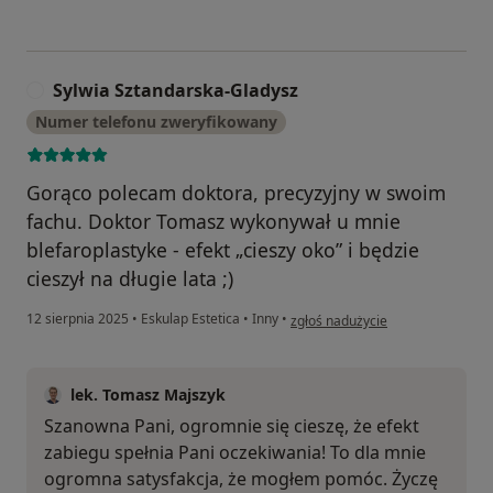
Sylwia Sztandarska-Gladysz
S
Numer telefonu zweryfikowany
Gorąco polecam doktora, precyzyjny w swoim
fachu. Doktor Tomasz wykonywał u mnie
blefaroplastyke - efekt „cieszy oko” i będzie
cieszył na długie lata ;)
w opinii użytkownika Sylwia Szta
12 sierpnia 2025
•
Eskulap Estetica
•
Inny
•
zgłoś nadużycie
lek. Tomasz Majszyk
Szanowna Pani, ogromnie się cieszę, że efekt
zabiegu spełnia Pani oczekiwania! To dla mnie
ogromna satysfakcja, że mogłem pomóc. Życzę