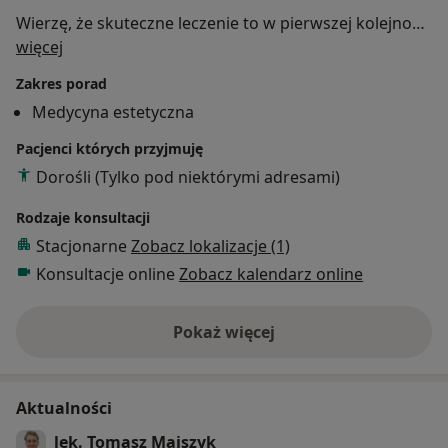
Wierzę, że skuteczne leczenie to w pierwszej kolejności
O mnie
efekt współpracy, dokładnego wytłumaczenia i
więcej
zrozumienia problemu.
Zakres porad
Medycyna estetyczna
Pacjenci których przyjmuję
Dorośli (Tylko pod niektórymi adresami)
Rodzaje konsultacji
Stacjonarne
Zobacz lokalizacje (1)
Konsultacje online
Zobacz kalendarz online
Pokaż więcej
o doświadczeniu
Aktualności
lek. Tomasz Majszyk