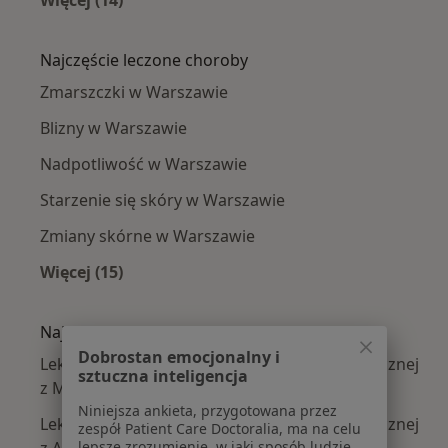
Więcej (14)
Więcej w kategorii: Lekarze wykonujący zabie
Najczęście leczone choroby
Zmarszczki w Warszawie
Blizny w Warszawie
Nadpotliwość w Warszawie
Starzenie się skóry w Warszawie
Zmiany skórne w Warszawie
Więcej (15)
Więcej w kategorii: Najczęście leczone chorob
Najpopularniejsze ubezpieczenia
Dobrostan emocjonalny i
Lekarze wykonujący zabiegi medycyny estetycznej
sztuczna inteligencja
z Medicover w Warszawie
Niniejsza ankieta, przygotowana przez
Lekarze wykonujący zabiegi medycyny estetycznej
zespół Patient Care Doctoralia, ma na celu
lepsze zrozumienie, w jaki sposób ludzie