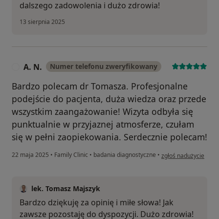
dalszego zadowolenia i dużo zdrowia!
13 sierpnia 2025
A. N.
Numer telefonu zweryfikowany
A
Bardzo polecam dr Tomasza. Profesjonalne
podejście do pacjenta, duża wiedza oraz przede
wszystkim zaangażowanie! Wizyta odbyła się
punktualnie w przyjaznej atmosferze, czułam
się w pełni zaopiekowania. Serdecznie polecam!
w opinii użytkownika 
22 maja 2025
•
Family Clinic
•
badania diagnostyczne
•
zgłoś nadużycie
lek. Tomasz Majszyk
Bardzo dziękuję za opinię i miłe słowa! Jak
zawsze pozostaję do dyspozycji. Dużo zdrowia!