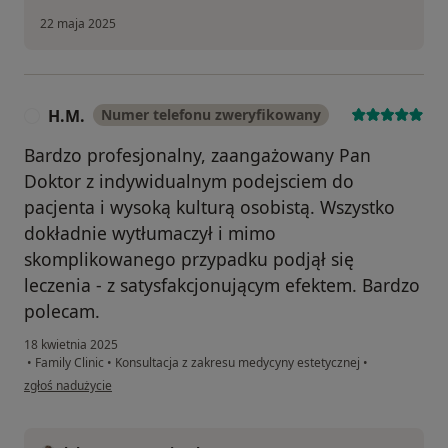
22 maja 2025
H.M.
Numer telefonu zweryfikowany
H
Bardzo profesjonalny, zaangażowany Pan
Doktor z indywidualnym podejsciem do
pacjenta i wysoką kulturą osobistą. Wszystko
dokładnie wytłumaczył i mimo
skomplikowanego przypadku podjął się
leczenia - z satysfakcjonującym efektem. Bardzo
polecam.
18 kwietnia 2025
•
Family Clinic
•
Konsultacja z zakresu medycyny estetycznej
•
w opinii użytkownika H.M.
zgłoś nadużycie