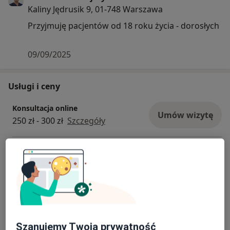
Kaliny Jędrusik 9, 01-748 Warszawa
Przyjmuję pacjentów od 18 roku życia - dorosłych
09/09/2025
Usługi i ceny
Konsultacja online
Umów wizytę
250 zł - 300 zł
Szczegóły
Konsultacja przed zabiegiem
blefaroplastyki
Umów wizytę
300 zł
Szczegóły
Plastyka powiek górnych
Umów wizytę
4 500 zł
Szczegóły
Szanujemy Twoją prywatność