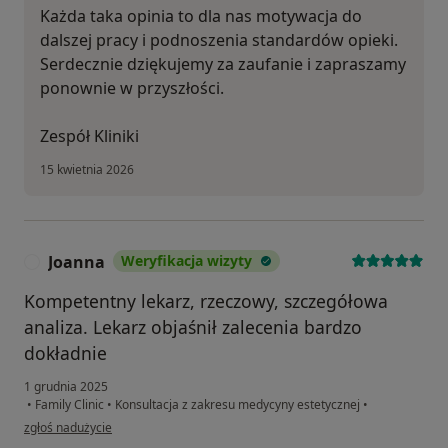
Każda taka opinia to dla nas motywacja do
dalszej pracy i podnoszenia standardów opieki.
Serdecznie dziękujemy za zaufanie i zapraszamy
ponownie w przyszłości.
Zespół Kliniki
15 kwietnia 2026
Joanna
Weryfikacja wizyty
J
Kompetentny lekarz, rzeczowy, szczegółowa
analiza. Lekarz objaśnił zalecenia bardzo
dokładnie
1 grudnia 2025
•
Family Clinic
•
Konsultacja z zakresu medycyny estetycznej
•
w opinii użytkownika Joanna
zgłoś nadużycie