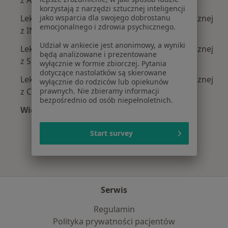
z Allianz w Warszawie
korzystają z narzędzi sztucznej inteligencji
jako wsparcia dla swojego dobrostanu
Lekarze wykonujący zabiegi medycyny estetycznej
emocjonalnego i zdrowia psychicznego.
z INTER Polska w Warszawie
Udział w ankiecie jest anonimowy, a wyniki
Lekarze wykonujący zabiegi medycyny estetycznej
będą analizowane i prezentowane
z Signal Iduna w Warszawie
wyłącznie w formie zbiorczej. Pytania
dotyczące nastolatków są skierowane
Lekarze wykonujący zabiegi medycyny estetycznej
wyłącznie do rodziców lub opiekunów
prawnych. Nie zbieramy informacji
z Compensa w Warszawie
bezpośrednio od osób niepełnoletnich.
Więcej (7)
Więcej w kategorii: Najpopularniejsze ubezpie
Start survey
Serwis
Regulamin
Polityka prywatności pacjentów