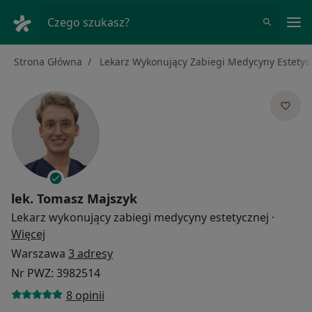
Me
Czego szukasz?
Strona Główna
Lekarz Wykonujący Zabiegi Medycyny Estetyc
lek.
Tomasz Majszyk
Lekarz wykonujący zabiegi medycyny estetycznej
·
O specjalizacjach
Więcej
Warszawa
3 adresy
Nr PWZ: 3982514
8 opinii