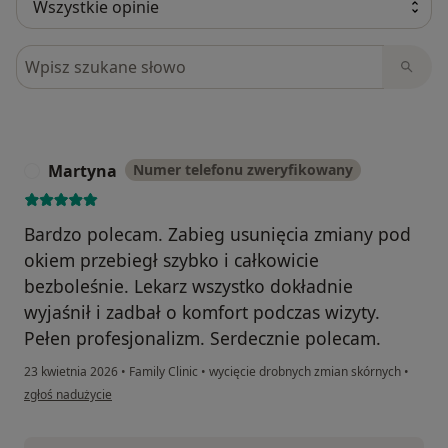
Szukaj w opiniach
Martyna
Numer telefonu zweryfikowany
M
Bardzo polecam. Zabieg usunięcia zmiany pod
okiem przebiegł szybko i całkowicie
bezboleśnie. Lekarz wszystko dokładnie
wyjaśnił i zadbał o komfort podczas wizyty.
Pełen profesjonalizm. Serdecznie polecam.
23 kwietnia 2026
•
Family Clinic
•
wycięcie drobnych zmian skórnych
•
w opinii użytkownika Martyna
zgłoś nadużycie