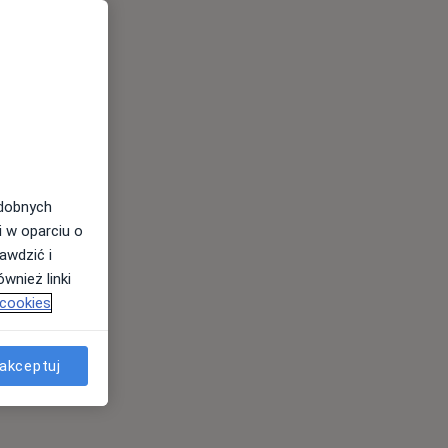
odobnych
i w oparciu o
awdzić i
wnież linki
 cookies
akceptuj