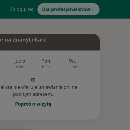
Zaloguj się
Dla profesjonalistów
e na ZnanyLekarz
Jutro
Pon,
Wt,
Śr,
Czw
9 Sie
10 Sie
11 Sie
12 Sie
13 Si
jalista nie oferuje umawiania online
pod tym adresem.
Poproś o wizytę
ania (14)