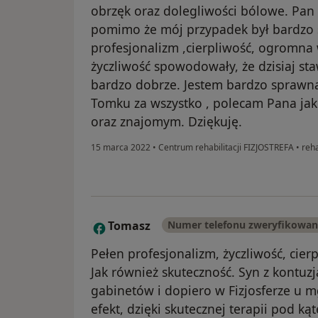
obrzęk oraz dolegliwości bólowe. Pan T
pomimo że mój przypadek był bardzo
profesjonalizm ,cierpliwość, ogromna 
życzliwość spowodowały, że dzisiaj s
bardzo dobrze. Jestem bardzo sprawna
Tomku za wszystko , polecam Pana jako
oraz znajomym. Dziękuję.
15 marca 2022
•
Centrum rehabilitacji FIZJOSTREFA
•
reha
Tomasz
Numer telefonu zweryfikowa
T
Pełen profesjonalizm, życzliwość, cier
Jak również skuteczność. Syn z kontuz
gabinetów i dopiero w Fizjosferze u 
efekt, dzięki skutecznej terapii pod ką