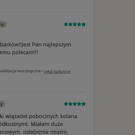
ny
barków!!Jest Pan najlepszym
demu polecam!!!
w opinii użytkownika Maria M
abilitacja neurologiczna
•
zgłoś nadużycie
ny
ki wiązadeł pobocznych kolana
śródkostnymi. Miałam duże
anowym, osłabienie mięśni,