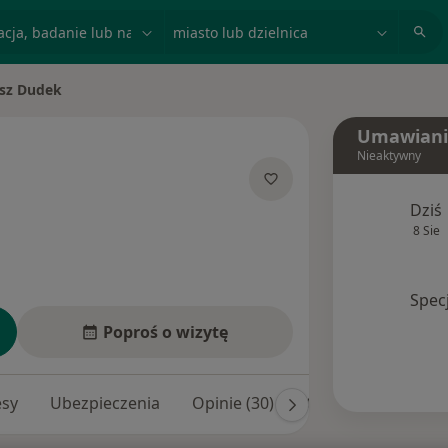
acja, badanie lub nazwisko
miasto lub dzielnica
sz Dudek
sto
Umawiani
Nieaktywny
 specjalizacjach
Dziś
8 Sie
Spec
Poproś o wizytę
esy
Ubezpieczenia
Opinie (30)
Odpowiedzi na pyt