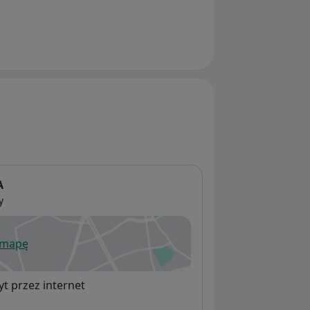
wskiego.
A
y
 mapę
wiera się w nowej karcie
t przez internet