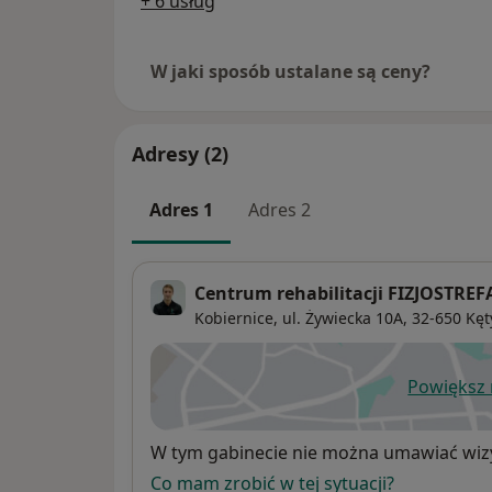
+ 6 usług
Medycyny Manualnej dr Radosława Składo
W jaki sposób ustalane są ceny?
Adresy (2)
Adres 1
Adres 2
Centrum rehabilitacji FIZJOSTREF
Kobiernice, ul. Żywiecka 10A,
32-650
Kęt
Powiększ
ot
Dostępność
W tym gabinecie nie można umawiać wizy
Co mam zrobić w tej sytuacji?