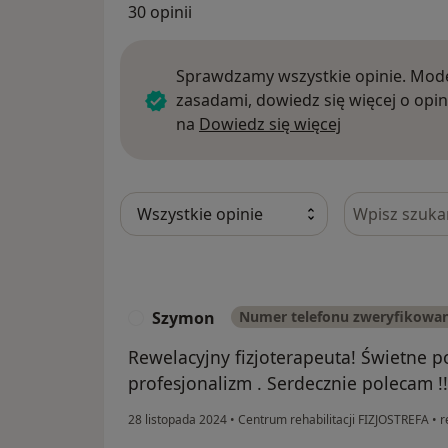
30 opinii
Sprawdzamy wszystkie opinie. Mode
zasadami, dowiedz się więcej o opin
Dowiedz się w
na
Dowiedz się więcej
Szukaj w opi
Szymon
Numer telefonu zweryfikowa
S
Rewelacyjny fizjoterapeuta! Świetne p
profesjonalizm . Serdecznie polecam !!
28 listopada 2024
•
Centrum rehabilitacji FIZJOSTREFA
•
r