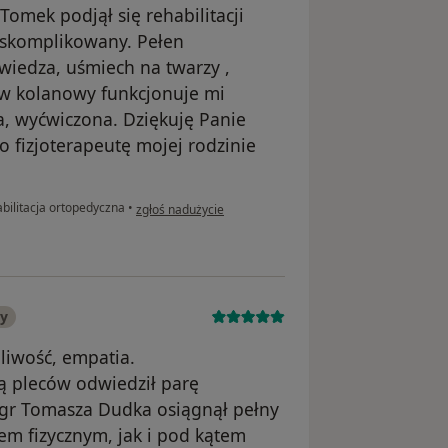
omek podjął się rehabilitacji
 skomplikowany. Pełen
wiedza, uśmiech na twarzy ,
taw kolanowy funkcjonuje mi
, wyćwiczona. Dziękuję Panie
 fizjoterapeutę mojej rodzinie
w opinii użytkownika Danuta
bilitacja ortopedyczna
•
zgłoś nadużycie
ny
pliwość, empatia.
ją pleców odwiedził parę
mgr Tomasza Dudka osiągnął pełny
tem fizycznym, jak i pod kątem