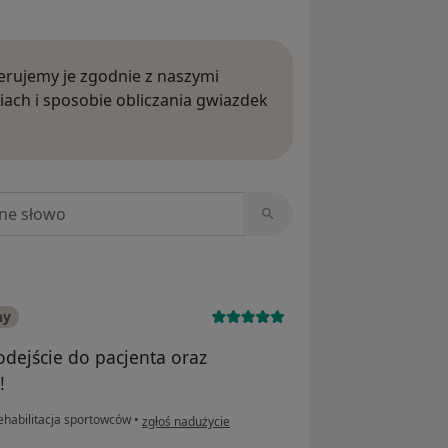
rujemy je zgodnie z naszymi
iach i sposobie obliczania gwiazdek
ięcej o opiniach
niach
ny
odejście do pacjenta oraz
!
w opinii użytkownika Szymon
ehabilitacja sportowców
•
zgłoś nadużycie