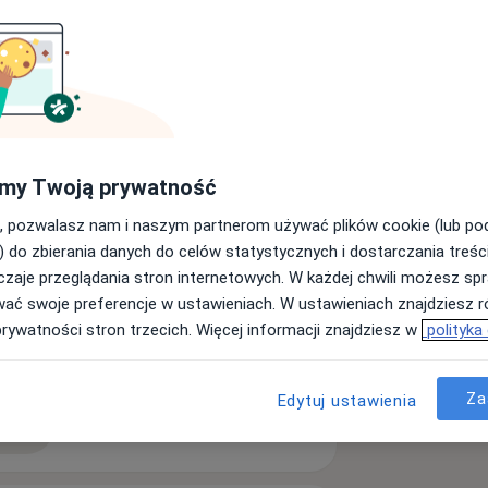
nym oraz dyplomowanym masażystą.
my Twoją prywatność
ich pobierałem nauki u najlepszych
, pozwalasz nam i naszym partnerom używać plików cookie (lub p
ów sportowych w Polsce. Nie
) do zbierania danych do celów statystycznych i dostarczania treśc
 przychodniach rehabilitacji, czy
zaje przeglądania stron internetowych. W każdej chwili możesz spr
atrudniony na stanowisku masażysty w
wać swoje preferencje w ustawieniach. W ustawieniach znajdziesz ró
o mi w dalszym kształceniu się
prywatności stron trzecich. Więcej informacji znajdziesz w
polityka
yki w centrum ortopedyczno-
a11y_sr_more_diseases
 kostki
Rwa barkowa
+29
W 2014 roku wspierałem UMKS
ny. W 2015 zacząłem współpracować z
Za
Edytuj ustawienia
zjoterapeuta na zgrupowaniach
ęcej
doświadczeniu
 Kadrą Polski Juniorek w piłce
ny jako fizjoterapeuta w Fundacji