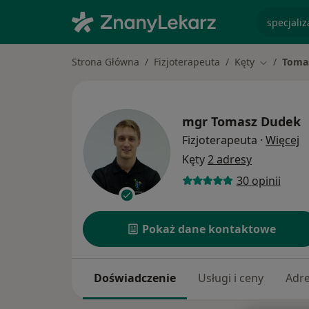
specjaliz
Strona Główna
Fizjoterapeuta
Kęty
Toma
Zmień mia
mgr
Tomasz Dudek
O
Fizjoterapeuta
·
Więcej
Kęty
2 adresy
30 opinii
Pokaż dane kontaktowe
Doświadczenie
Usługi i ceny
Adr