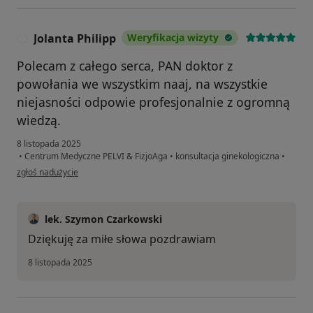
Jolanta Philipp
Weryfikacja wizyty
J
Polecam z całego serca, PAN doktor z
powołania we wszystkim naaj, na wszystkie
niejasności odpowie profesjonalnie z ogromną
wiedzą.
8 listopada 2025
•
Centrum Medyczne PELVI & FizjoAga
•
konsultacja ginekologiczna
•
w opinii użytkownika Jolanta Philipp
zgłoś nadużycie
lek. Szymon Czarkowski
Dziękuję za miłe słowa pozdrawiam
8 listopada 2025