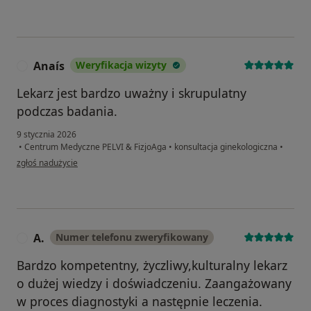
Anaís
Weryfikacja wizyty
A
Lekarz jest bardzo uważny i skrupulatny
podczas badania.
9 stycznia 2026
•
Centrum Medyczne PELVI & FizjoAga
•
konsultacja ginekologiczna
•
w opinii użytkownika Anaís
zgłoś nadużycie
A.
Numer telefonu zweryfikowany
A
Bardzo kompetentny, życzliwy,kulturalny lekarz
o dużej wiedzy i doświadczeniu. Zaangażowany
w proces diagnostyki a następnie leczenia.