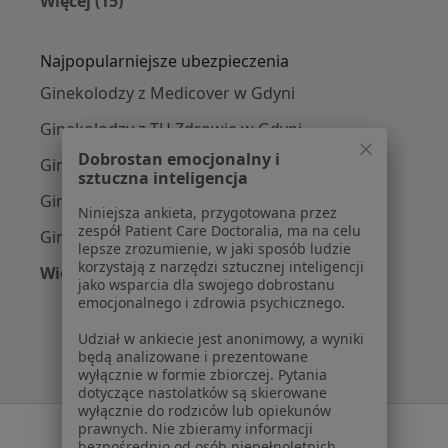
Więcej (15)
Więcej w kategorii: Najczęście leczone chorob
Najpopularniejsze ubezpieczenia
Ginekolodzy z Medicover w Gdyni
Ginekolodzy z TU Zdrowie w Gdyni
Dobrostan emocjonalny i
Ginekolodzy z Allianz w Gdyni
sztuczna inteligencja
Ginekolodzy z Signal Iduna w Gdyni
Niniejsza ankieta, przygotowana przez
zespół Patient Care Doctoralia, ma na celu
Ginekolodzy z Compensa w Gdyni
lepsze zrozumienie, w jaki sposób ludzie
korzystają z narzędzi sztucznej inteligencji
Więcej (6)
jako wsparcia dla swojego dobrostanu
Więcej w kategorii: Najpopularniejsze ubezpie
emocjonalnego i zdrowia psychicznego.
Udział w ankiecie jest anonimowy, a wyniki
będą analizowane i prezentowane
wyłącznie w formie zbiorczej. Pytania
dotyczące nastolatków są skierowane
wyłącznie do rodziców lub opiekunów
prawnych. Nie zbieramy informacji
Serwis
bezpośrednio od osób niepełnoletnich.