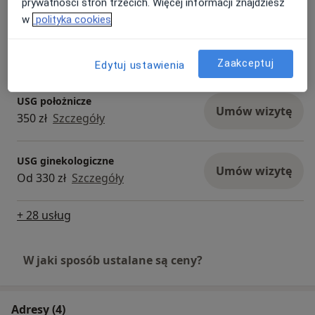
prywatności stron trzecich. Więcej informacji znajdziesz
w
polityka cookies
Wizyta położnicza + usg położnicze
(w ciąży)
Umów wizytę
350 zł
Szczegóły
Zaakceptuj
Edytuj ustawienia
USG położnicze
Umów wizytę
350 zł
Szczegóły
USG ginekologiczne
Umów wizytę
Od 330 zł
Szczegóły
+ 28 usług
W jaki sposób ustalane są ceny?
Adresy (4)