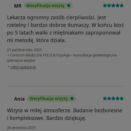
MR
Weryfikacja wizyty
M
Lekarza ogromny zasób cierpliwości. Jest
rzetelny i bardzo dobrze tłumaczy. W końcu ktoś
po 5 latach walki z mięśniakami zaproponował
mi metodę, która działa.
25 października 2025
•
Centrum Medyczne PELVI & FizjoAga
•
konsultacja ginekologiczna
(pierwsza wizyta)
w opinii użytkownika MR
•
zgłoś nadużycie
Ania
Weryfikacja wizyty
A
Wizyta w miłej atmosferze. Badanie bezbolesne
i kompleksowe. Bardzo dziękuję.
26 września 2025