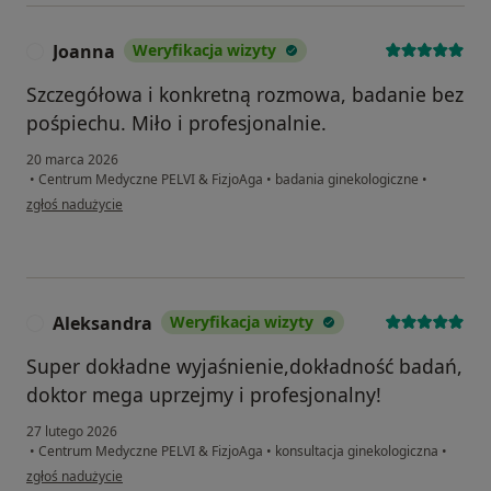
Joanna
Weryfikacja wizyty
J
Szczegółowa i konkretną rozmowa, badanie bez
pośpiechu. Miło i profesjonalnie.
20 marca 2026
•
Centrum Medyczne PELVI & FizjoAga
•
badania ginekologiczne
•
w opinii użytkownika Joanna
zgłoś nadużycie
Aleksandra
Weryfikacja wizyty
A
Super dokładne wyjaśnienie,dokładność badań,
doktor mega uprzejmy i profesjonalny!
27 lutego 2026
•
Centrum Medyczne PELVI & FizjoAga
•
konsultacja ginekologiczna
•
w opinii użytkownika Aleksandra
zgłoś nadużycie