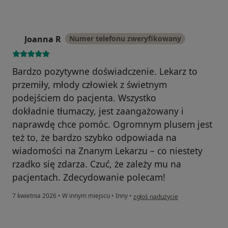
Joanna R
Numer telefonu zweryfikowany
J
Bardzo pozytywne doświadczenie. Lekarz to
przemiły, młody człowiek z świetnym
podejściem do pacjenta. Wszystko
dokładnie tłumaczy, jest zaangażowany i
naprawdę chce pomóc. Ogromnym plusem jest
też to, że bardzo szybko odpowiada na
wiadomości na Znanym Lekarzu – co niestety
rzadko się zdarza. Czuć, że zależy mu na
pacjentach. Zdecydowanie polecam!
w opinii użytkownika Joanna R
7 kwietnia 2026
•
W innym miejscu
•
Inny
•
zgłoś nadużycie