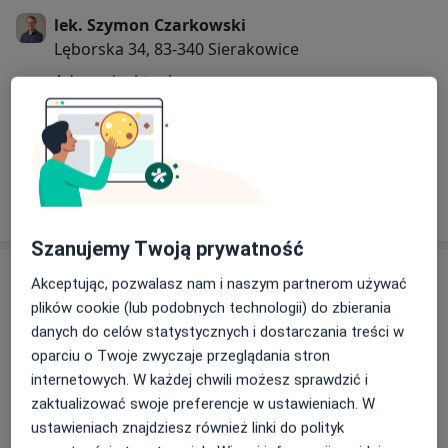
Towarzystwa Kolposkopii i Patofizjologii Szyjki Macicy
lek. Szymon Czarkowski
(PTKiPSM), International Society of Ultrasound in
Lęborska 34, 83-340 Sierakowice
Obstetrics and Gynecology (ISUOG), The National
Adres nieaktualny
Comprehensive Cancer Network® (NCCN®)
08/04/2026
Pokaż więcej aktualności (2)
Szanujemy Twoją prywatność
Usługi i ceny
Akceptując, pozwalasz nam i naszym partnerom używać
plików cookie (lub podobnych technologii) do zbierania
Konsultacja ginekologiczna
Umów wizytę
danych do celów statystycznych i dostarczania treści w
Od 330 zł
Szczegóły
oparciu o Twoje zwyczaje przeglądania stron
internetowych. W każdej chwili możesz sprawdzić i
Konsultacja ginekologiczna +
zaktualizować swoje preferencje w ustawieniach. W
cytologia
Umów wizytę
ustawieniach znajdziesz również linki do polityk
Od 370 zł
Szczegóły