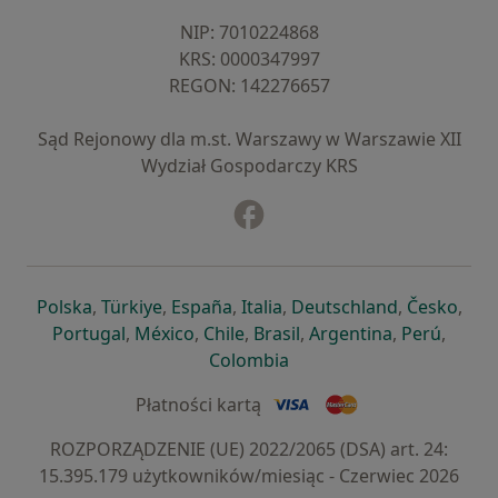
NIP: ⁠7010224868
KRS: ⁠0000347997
REGON: ⁠142276657
Sąd Rejonowy dla m.st. Warszawy w Warszawie XII
Wydział Gospodarczy KRS
Facebook
otwiera się w nowej karcie
otwiera się w nowej karcie
otwiera się w nowej karcie
otwiera się w nowej karcie
otwiera się w nowej karci
otwiera się
otwi
Polska
,
Türkiye
,
España
,
Italia
,
Deutschland
,
Česko
,
otwiera się w nowej karcie
otwiera się w nowej karcie
otwiera się w nowej karcie
otwiera się w nowej kar
otwiera się 
otwier
Portugal
,
México
,
Chile
,
Brasil
,
Argentina
,
Perú
,
otwiera się w nowej karc
Colombia
Płatności kartą
ROZPORZĄDZENIE (UE) 2022/2065 (DSA) art. 24:
15.395.179 użytkowników/miesiąc - Czerwiec 2026