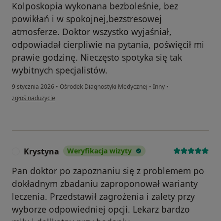
Kolposkopia wykonana bezboleśnie, bez
powikłań i w spokojnej,bezstresowej
atmosferze. Doktor wszystko wyjaśniał,
odpowiadał cierpliwie na pytania, poświęcił mi
prawie godzinę. Nieczęsto spotyka się tak
wybitnych specjalistów.
9 stycznia 2026
•
Ośrodek Diagnostyki Medycznej
•
Inny
•
w opinii użytkownika A.
zgłoś nadużycie
Krystyna
Weryfikacja wizyty
K
Pan doktor po zapoznaniu się z problemem po
dokładnym zbadaniu zaproponował warianty
leczenia. Przedstawił zagrożenia i zalety przy
wyborze odpowiedniej opcji. Lekarz bardzo