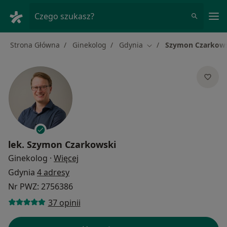
Me
Czego szukasz?
Strona Główna
Ginekolog
Gdynia
Szymon Czarkow
Zmień miasto
lek.
Szymon Czarkowski
O specjalizacjach
Ginekolog
·
Więcej
Gdynia
4 adresy
Nr PWZ: 2756386
37 opinii