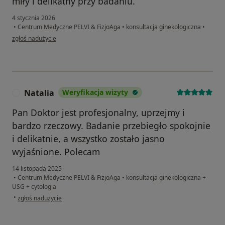
miły i delikatny przy badaniu.
4 stycznia 2026
•
Centrum Medyczne PELVI & FizjoAga
•
konsultacja ginekologiczna
•
w opinii użytkownika Krystyna
zgłoś nadużycie
Natalia
Weryfikacja wizyty
N
Pan Doktor jest profesjonalny, uprzejmy i
bardzo rzeczowy. Badanie przebiegło spokojnie
i delikatnie, a wszystko zostało jasno
wyjaśnione. Polecam
14 listopada 2025
•
Centrum Medyczne PELVI & FizjoAga
•
konsultacja ginekologiczna +
USG + cytologia
w opinii użytkownika Natalia
•
zgłoś nadużycie