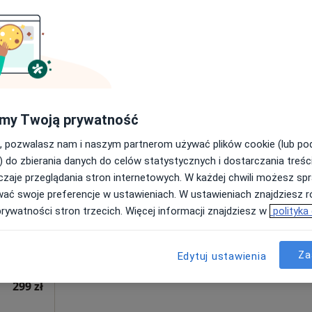
Poproś o wizytę
Centrum Medyczne enel-med - Oddział Gdynia - Alfa Plaza
299 zł
my Twoją prywatność
, pozwalasz nam i naszym partnerom używać plików cookie (lub p
ne
Dziś
Jutro
Ndz,
Pon,
) do zbierania danych do celów statystycznych i dostarczania treśc
ł
7 Sie
8 Sie
9 Sie
10 Sie
zaje przeglądania stron internetowych. W każdej chwili możesz spr
za
wać swoje preferencje w ustawieniach. W ustawieniach znajdziesz ró
·
iologia
prywatności stron trzecich. Więcej informacji znajdziesz w
polityka
Umawianie online nie jest dostępne
Pokaż profil
Za
Edytuj ustawienia
299 zł