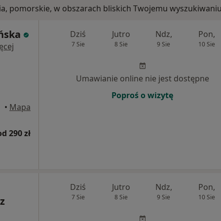
nia, pomorskie, w obszarach bliskich Twojemu wyszukiwaniu
ońska
Dziś
Jutro
Ndz,
Pon,
7 Sie
8 Sie
9 Sie
10 Sie
ęcej
Umawianie online nie jest dostępne
Poproś o wizytę
•
Mapa
od 290 zł
Dziś
Jutro
Ndz,
Pon,
7 Sie
8 Sie
9 Sie
10 Sie
z