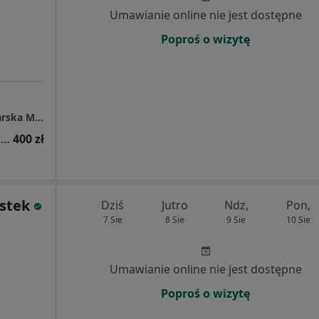
Umawianie online nie jest dostępne
Poproś o wizytę
Indywidualna Specjalistyczna Praktyka Lekarska Mariusz Piątkowski
Konsultacja ginekologiczna (pierwsza wizyta)
400 zł
stek
Dziś
Jutro
Ndz,
Pon,
7 Sie
8 Sie
9 Sie
10 Sie
Umawianie online nie jest dostępne
Poproś o wizytę