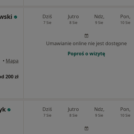
wski
Dziś
Jutro
Ndz,
Pon,
7 Sie
8 Sie
9 Sie
10 Sie
Umawianie online nie jest dostępne
Poproś o wizytę
•
Mapa
od 200 zł
yk
Dziś
Jutro
Ndz,
Pon,
7 Sie
8 Sie
9 Sie
10 Sie