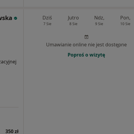
wska
Dziś
Jutro
Ndz,
Pon,
7 Sie
8 Sie
9 Sie
10 Sie
Umawianie online nie jest dostępne
Poproś o wizytę
zacyjnej
350 zł