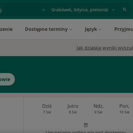
acja, badanie lub nazwisko
miasto lub dzielnica
zenie
Dostępne terminy
Język
Przyjmu
Jak działają wyniki wysz
owie
Dziś
Jutro
Ndz,
Pon,
7 Sie
8 Sie
9 Sie
10 Sie
Umawianie online nie jest dostępne