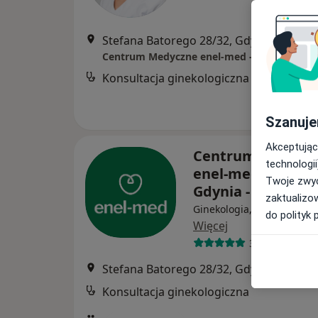
Stefana Batorego 28/32, Gdynia
•
Mapa
Konsultacja ginekologiczna
Szanuje
Akceptując
Centrum Medycz
technologii
enel-med - Oddzia
Twoje zwyc
Gdynia - Alfa Pla
zaktualizo
Ginekologia, Interna, Kard
do polityk 
Więcej
308 opinii
Stefana Batorego 28/32, Gdynia
•
Mapa
Konsultacja ginekologiczna