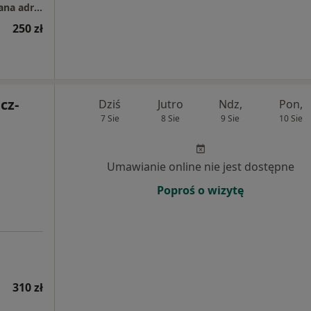
Specjalistyczny Gabinet Ginekologiczny zmiana adresu od 28.06.2016
250 zł
cz-
Dziś
Jutro
Ndz,
Pon,
7 Sie
8 Sie
9 Sie
10 Sie
Umawianie online nie jest dostępne
Poproś o wizytę
310 zł