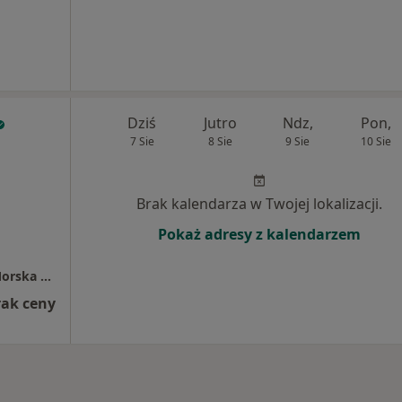
Dziś
Jutro
Ndz,
Pon,
7 Sie
8 Sie
9 Sie
10 Sie
Brak kalendarza w Twojej lokalizacji.
Pokaż adresy z kalendarzem
Centrum Medyczne LUX MED – Gdynia, ul. Morska 127
rak ceny