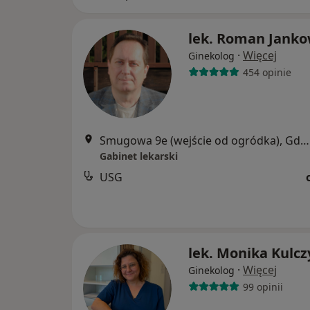
lek. Roman Janko
·
Więcej
Ginekolog
454 opinie
Smugowa 9e (wejście od ogródka), Gdańsk
Gabinet lekarski
USG
lek. Monika Kulcz
·
Więcej
Ginekolog
99 opinii