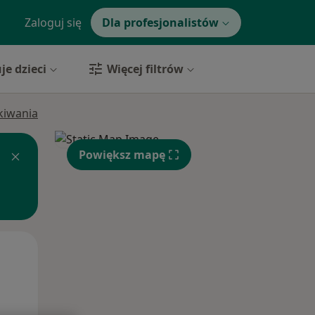
Zaloguj się
Dla profesjonalistów
je dzieci
Więcej filtrów
ukiwania
Powiększ mapę
Wt,
Śr,
Czw,
11 Sie
12 Sie
13 Sie