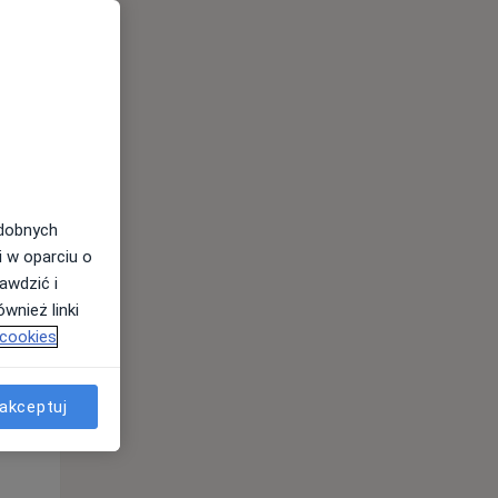
odobnych
Wt,
Śr,
Czw,
i w oparciu o
11 Sie
12 Sie
13 Sie
awdzić i
wnież linki
 cookies
akceptuj