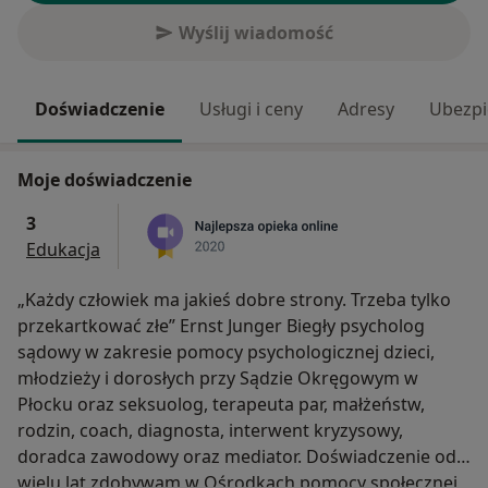
Wyślij wiadomość
Doświadczenie
Usługi i ceny
Adresy
Ubezpi
Moje doświadczenie
3
Edukacja
„Każdy człowiek ma jakieś dobre strony. Trzeba tylko
przekartkować złe” Ernst Junger Biegły psycholog
sądowy w zakresie pomocy psychologicznej dzieci,
młodzieży i dorosłych przy Sądzie Okręgowym w
Płocku oraz seksuolog, terapeuta par, małżeństw,
rodzin, coach, diagnosta, interwent kryzysowy,
doradca zawodowy oraz mediator. Doświadczenie od
wielu lat zdobywam w Ośrodkach pomocy społecznej,