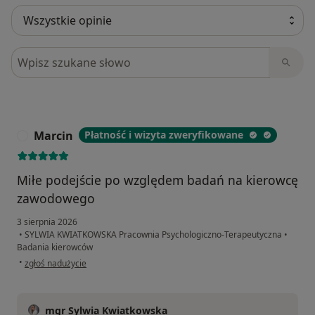
Szukaj w opiniach
Marcin
Płatność i wizyta zweryfikowane
M
Miłe podejście po względem badań na kierowcę
zawodowego
3 sierpnia 2026
•
SYLWIA KWIATKOWSKA Pracownia Psychologiczno-Terapeutyczna
•
Badania kierowców
w opinii użytkownika Marcin
•
zgłoś nadużycie
mgr Sylwia Kwiatkowska