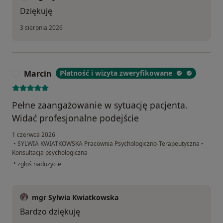
Dziękuję
3 sierpnia 2026
Marcin
Płatność i wizyta zweryfikowane
M
Pełne zaangażowanie w sytuację pacjenta.
Widać profesjonalne podejście
1 czerwca 2026
•
SYLWIA KWIATKOWSKA Pracownia Psychologiczno-Terapeutyczna
•
Konsultacja psychologiczna
w opinii użytkownika Marcin
•
zgłoś nadużycie
mgr Sylwia Kwiatkowska
Bardzo dziękuję