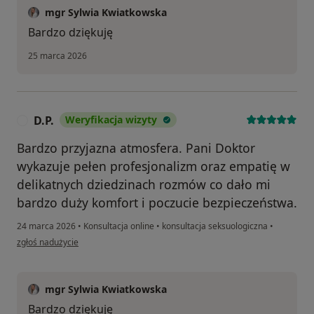
mgr Sylwia Kwiatkowska
Bardzo dziękuję
25 marca 2026
D.P.
Weryfikacja wizyty
D
Bardzo przyjazna atmosfera. Pani Doktor
wykazuje pełen profesjonalizm oraz empatię w
delikatnych dziedzinach rozmów co dało mi
bardzo duży komfort i poczucie bezpieczeństwa.
24 marca 2026
•
Konsultacja online
•
konsultacja seksuologiczna
•
w opinii użytkownika D.P.
zgłoś nadużycie
mgr Sylwia Kwiatkowska
Bardzo dziękuję