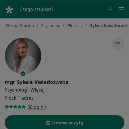
Me
Czego szukasz?
Strona Główna
Psycholog
Płock
Sylwia Kwiatkowsk
Zmień miasto
mgr
Sylwia Kwiatkowska
O specjalizacjach
Psycholog
·
Więcej
Płock
1 adres
50 opinii
Umów wizytę