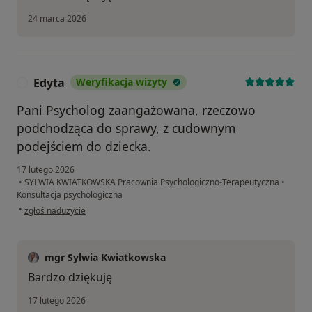
24 marca 2026
Edyta
Weryfikacja wizyty
E
Pani Psycholog zaangażowana, rzeczowo
podchodząca do sprawy, z cudownym
podejściem do dziecka.
17 lutego 2026
•
SYLWIA KWIATKOWSKA Pracownia Psychologiczno-Terapeutyczna
•
Konsultacja psychologiczna
w opinii użytkownika Edyta
•
zgłoś nadużycie
mgr Sylwia Kwiatkowska
Bardzo dziękuję
17 lutego 2026