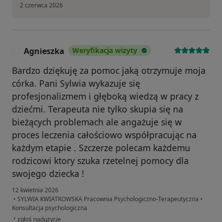
2 czerwca 2026
Agnieszka
Weryfikacja wizyty
A
Bardzo dziękuję za pomoc jaką otrzymuje moja
córka. Pani Sylwia wykazuje się
profesjonalizmem i głęboką wiedzą w pracy z
dziećmi. Terapeuta nie tylko skupia się na
bieżących problemach ale angażuje się w
proces leczenia całościowo współpracując na
każdym etapie . Szczerze polecam każdemu
rodzicowi ktory szuka rzetelnej pomocy dla
swojego dziecka !
12 kwietnia 2026
•
SYLWIA KWIATKOWSKA Pracownia Psychologiczno-Terapeutyczna
•
Konsultacja psychologiczna
w opinii użytkownika Agnieszka
•
zgłoś nadużycie