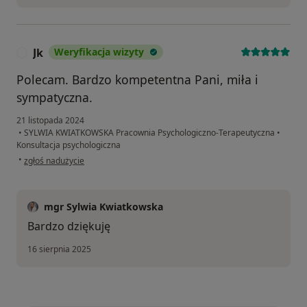
Jk
Weryfikacja wizyty
J
Polecam. Bardzo kompetentna Pani, miła i
sympatyczna.
21 listopada 2024
•
SYLWIA KWIATKOWSKA Pracownia Psychologiczno-Terapeutyczna
•
Konsultacja psychologiczna
w opinii użytkownika Jk
•
zgłoś nadużycie
mgr Sylwia Kwiatkowska
Bardzo dziękuję
16 sierpnia 2025