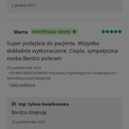
2 grudnia 2025
Marta
Weryfikacja wizyty
M
Super podejście do pacjenta. Wszystko
dokładnie wytłumaczone. Ciepla, sympatyczna
osoba.Bardzo polecam
20 października 2025
•
SYLWIA KWIATKOWSKA Pracownia Psychologiczno-Terapeutyczna
•
Konsultacja psychologiczna
w opinii użytkownika Marta
•
zgłoś nadużycie
mgr Sylwia Kwiatkowska
Bardzo dziękuję
23 października 2025