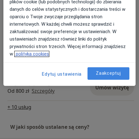
plików cookie (lub podobnych technologii) do zbierania
rodzinne w sytuacjach około rozwodowych. Na stałe
Konsultacja seksuologiczna
Umów wizytę
danych do celów statystycznych i dostarczania treści w
współpracuję z radcą prawnym. Prywatnie na co dzień
Od 150 zł
Szczegóły
oparciu o Twoje zwyczaje przeglądania stron
doświadczam każdego dnia bycia mamą nastolatków
internetowych. W każdej chwili możesz sprawdzić i
oraz żoną. Wolny czas uwielbiam spędzać z rodziną,
Badania kierowców
zaktualizować swoje preferencje w ustawieniach. W
przyjaciółmi oraz bardzo lubię tańczyć. Moją pasją są:
Umów wizytę
Od 150 zł
Szczegóły
ustawieniach znajdziesz również linki do polityk
psychologia pozytywna, muzyka i podróże. Zapraszam,
prywatności stron trzecich. Więcej informacji znajdziesz
Sylwia Kwiatkowska Psycholog, Certyfikowany
w
polityka cookies
Psychoterapeuta Poznawczo - Behawioralny Godny
Badania na broń
Umów wizytę
Państwa zaufania.
Od 300 zł
Szczegóły
Zaakceptuj
Edytuj ustawienia
Diagnoza psychologiczna
Umów wizytę
Od 800 zł
Szczegóły
+ 10 usług
W jaki sposób ustalane są ceny?