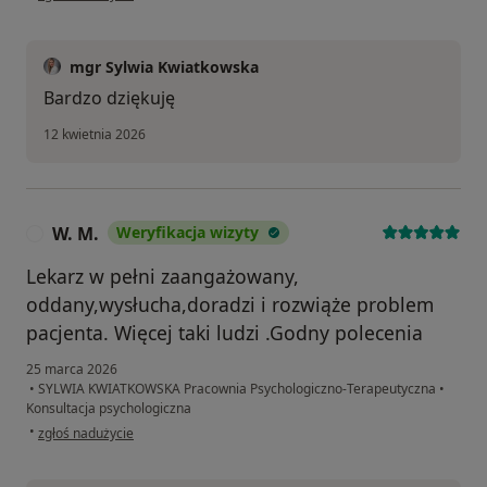
mgr Sylwia Kwiatkowska
Bardzo dziękuję
12 kwietnia 2026
W. M.
Weryfikacja wizyty
W
Lekarz w pełni zaangażowany,
oddany,wysłucha,doradzi i rozwiąże problem
pacjenta. Więcej taki ludzi .Godny polecenia
25 marca 2026
•
SYLWIA KWIATKOWSKA Pracownia Psychologiczno-Terapeutyczna
•
Konsultacja psychologiczna
w opinii użytkownika W. M.
•
zgłoś nadużycie