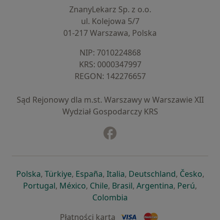
ZnanyLekarz Sp. z o.o.
ul. Kolejowa 5/7
01-217 Warszawa, Polska
NIP: ⁠7010224868
KRS: ⁠0000347997
REGON: ⁠142276657
Sąd Rejonowy dla m.st. Warszawy w Warszawie XII
Wydział Gospodarczy KRS
Facebook
otwiera się w nowej karcie
otwiera się w nowej karcie
otwiera się w nowej karcie
otwiera się w nowej karcie
otwiera się w nowej karci
otwiera się
otwi
Polska
,
Türkiye
,
España
,
Italia
,
Deutschland
,
Česko
,
otwiera się w nowej karcie
otwiera się w nowej karcie
otwiera się w nowej karcie
otwiera się w nowej kar
otwiera się 
otwier
Portugal
,
México
,
Chile
,
Brasil
,
Argentina
,
Perú
,
otwiera się w nowej karc
Colombia
Płatności kartą