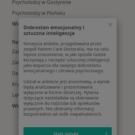
Psycholodzy w Gostyninie
Psycholodzy w Płońsku
Więcej (7)
Dobrostan emocjonalny i
Więcej w kategorii: W pobliżu Płocka
sztuczna inteligencja
Najczęście leczone choroby
Niniejsza ankieta, przygotowana przez
zespół Patient Care Doctoralia, ma na celu
Zaburzenia emocjonalne w Płocku
lepsze zrozumienie, w jaki sposób ludzie
korzystają z narzędzi sztucznej inteligencji
Zaburzenia lękowe w Płocku
jako wsparcia dla swojego dobrostanu
emocjonalnego i zdrowia psychicznego.
Depresja w Płocku
Udział w ankiecie jest anonimowy, a wyniki
Kryzys emocjonalny w Płocku
będą analizowane i prezentowane
wyłącznie w formie zbiorczej. Pytania
Lęki w Płocku
dotyczące nastolatków są skierowane
wyłącznie do rodziców lub opiekunów
Więcej (15)
prawnych. Nie zbieramy informacji
Więcej w kategorii: Najczęście leczone chorob
bezpośrednio od osób niepełnoletnich.
Start survey