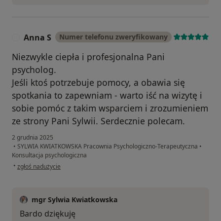
Anna S
Numer telefonu zweryfikowany
A
Niezwykle ciepła i profesjonalna Pani
psycholog.
Jeśli ktoś potrzebuje pomocy, a obawia się
spotkania to zapewniam - warto iść na wizytę i
sobie pomóc z takim wsparciem i zrozumieniem
ze strony Pani Sylwii. Serdecznie polecam.
2 grudnia 2025
•
SYLWIA KWIATKOWSKA Pracownia Psychologiczno-Terapeutyczna
•
Konsultacja psychologiczna
w opinii użytkownika Anna S
•
zgłoś nadużycie
mgr Sylwia Kwiatkowska
Bardo dziękuję