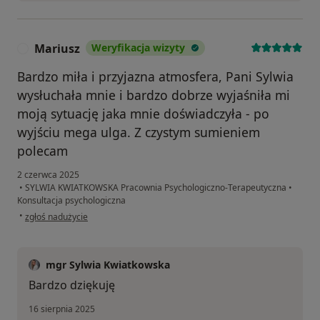
Mariusz
Weryfikacja wizyty
M
Bardzo miła i przyjazna atmosfera, Pani Sylwia
wysłuchała mnie i bardzo dobrze wyjaśniła mi
moją sytuację jaka mnie doświadczyła - po
wyjściu mega ulga. Z czystym sumieniem
polecam
2 czerwca 2025
•
SYLWIA KWIATKOWSKA Pracownia Psychologiczno-Terapeutyczna
•
Konsultacja psychologiczna
w opinii użytkownika Mariusz
•
zgłoś nadużycie
mgr Sylwia Kwiatkowska
Bardzo dziękuję
16 sierpnia 2025