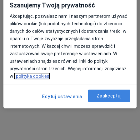
Szanujemy Twoją prywatność
Akceptując, pozwalasz nam i naszym partnerom używać
plików cookie (lub podobnych technologii) do zbierania
danych do celów statystycznych i dostarczania treści w
oparciu o Twoje zwyczaje przeglądania stron
internetowych. W każdej chwili możesz sprawdzić i
zaktualizować swoje preferencje w ustawieniach. W
mgr Dorota Augustynowicz
ustawieniach znajdziesz również linki do polityk
·
Więcej
Psycholog, Psychoterapeuta
prywatności stron trzecich. Więcej informacji znajdziesz
19 opinii
w
polityka cookies
Adres 1
Adres 2
Zaakceptuj
Edytuj ustawienia
ul. Grunwaldzka 2, Gabinet nr 10, Kutno
•
Mapa
Niepubliczny Zakład Opieki Zdrowotnej " MEDYK" Sp. z o.o. - ze skierowaniem na NFZ
Psychoterapia indywidualna
Brak ceny
Specjalista nie oferuje umawiania online pod tym adresem.