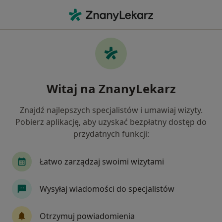
Me
Psycholog • Kutno, łódzkie
Filtry
Ubezpieczenie
Mapa
Polecani psycholodzy w Kutnie
Witaj na ZnanyLekarz
Jak działają wyniki wyszukiwania
Znajdź najlepszych specjalistów i umawiaj wizyty.
Pobierz aplikację, aby uzyskać bezpłatny dostęp do
Wybierz swoje ubezpieczenie
przydatnych funkcji:
Łatwo zarządzaj swoimi wizytami
Wysyłaj wiadomości do specjalistów
Otrzymuj powiadomienia