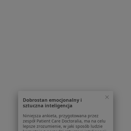
Poproś o wizytę
mgr Anna Kowalczyk
·
Więcej
Psycholog
5 opinii
Dobrostan emocjonalny i
Konsultacja psychologiczna online
Brak ceny
sztuczna inteligencja
Specjalista nie oferuje umawiania online pod tym adresem.
Niniejsza ankieta, przygotowana przez
zespół Patient Care Doctoralia, ma na celu
Poproś o wizytę
lepsze zrozumienie, w jaki sposób ludzie