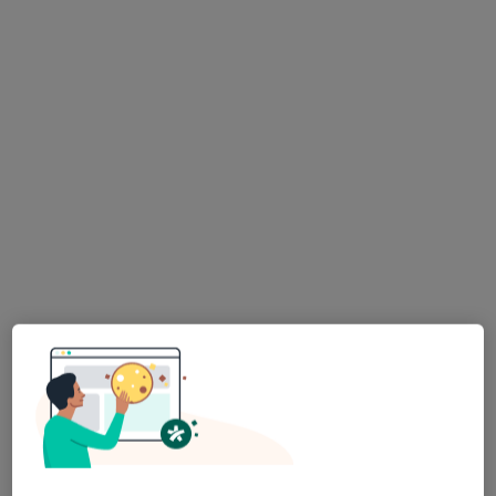
mgr Daria Murakowska
·
Więcej
Psycholog, Psycholog dziecięcy
10 opinii
Adres
Online
Podrzeczna 18, Kutno
•
Mapa
Psycholog Daria Murakowska
Konsultacja psychologiczna dzieci
200 zł
Specjalista nie oferuje umawiania online pod tym adresem.
Poproś o wizytę