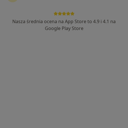
Bezpieczne płatności
mgr Adam Grzyb
Nasza średnia ocena na App Store to 4.9 i 4.1 na
·
Więcej
Psycholog
Google Play Store
30 opinii
Hugona Kołłątaja 23, lok. 5, Kutno
•
Mapa
Gabinet Pomocy i Wsparcia Psychologicznego Adam Grzyb
Konsultacja psychologiczna (pierwsza wizyta)
220 zł
Specjalista nie oferuje umawiania online pod tym adresem.
Poproś o wizytę