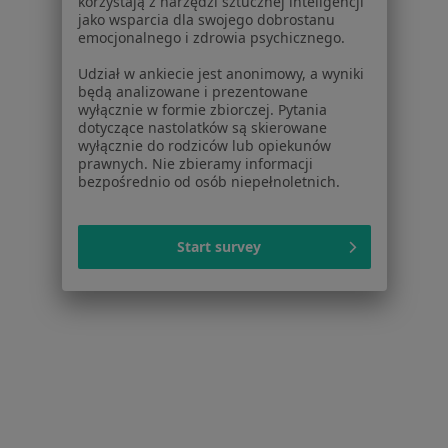
korzystają z narzędzi sztucznej inteligencji
jako wsparcia dla swojego dobrostanu
emocjonalnego i zdrowia psychicznego.
Udział w ankiecie jest anonimowy, a wyniki
będą analizowane i prezentowane
wyłącznie w formie zbiorczej. Pytania
dotyczące nastolatków są skierowane
wyłącznie do rodziców lub opiekunów
prawnych. Nie zbieramy informacji
bezpośrednio od osób niepełnoletnich.
Bezpieczne płatności
mgr Anna Dosiak-Adamiec
Start survey
·
Więcej
Psycholog, Psychoterapeuta
Konsultacja psychologiczna
250 zł
Specjalista nie oferuje umawiania online pod tym adresem.
Poproś o wizytę