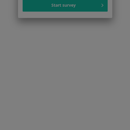
Usługi i zabiegi
Start survey
Choroby
Pomoc
Aplikacje mobilne
Blog dla pacjentów
Dla profesjonalistów
Cennik
Dla lekarzy
Dla placówek medycznych
Noa Notes
nowość
Baza wiedzy
Centrum Pomocy dla Specjalisty
Kontakt
ZnanyLekarz - Strona główna
ZnanyLekarz Sp. z o.o.
ul. Kolejowa 5/7
01-217 Warszawa, Polska