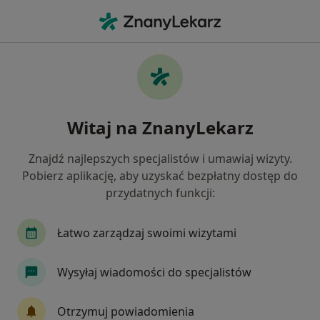
Me
Stomatolog • Ruda Śląska, śląskie
Filtry
Ubezpieczenie:
Signal Iduna
20 polecanych stomatologów w Rudzie
Witaj na ZnanyLekarz
Śląskiej z Signal Iduna
Jak działają wyniki wyszukiwania
Znajdź najlepszych specjalistów i umawiaj wizyty.
Pobierz aplikację, aby uzyskać bezpłatny dostęp do
przydatnych funkcji:
Łatwo zarządzaj swoimi wizytami
Wysyłaj wiadomości do specjalistów
NZOZ Udente Marta Galik
Otrzymuj powiadomienia
Stomatologia, Stomatologia dziecięca