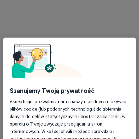
Dostępni specjaliści
Specjaliści znajdują się poza Ruda Śląska, śląskie, w
obszarach bliskich Twojemu wyszukiwaniu.
lek. dent. Natalia Magnucka
Szanujemy Twoją prywatność
·
Więcej
Stomatolog
127 opinii
Akceptując, pozwalasz nam i naszym partnerom używać
plików cookie (lub podobnych technologii) do zbierania
Przychodnia nr 3, Zawiszy Czarnego 7a, Katowice, Katowice
•
Mapa
danych do celów statystycznych i dostarczania treści w
Centrum Medyczne EPIONE
oparciu o Twoje zwyczaje przeglądania stron
Akceptuje Signal Iduna
internetowych. W każdej chwili możesz sprawdzić i
Konsultacja stomatologiczna
od 120 zł
zaktualizować swoje preferencje w ustawieniach. W