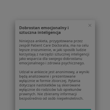
Regulamin
Polityka prywatności pacjentów
Polityka prywatności profesjonalistów
Polityka prywatności dla profesjonalistów, których
Dobrostan emocjonalny i
dane pozyskaliśmy samodzielnie
sztuczna inteligencja
Polityka cookies
Jak działają wyniki wyszukiwania
Niniejsza ankieta, przygotowana przez
zespół Patient Care Doctoralia, ma na celu
Dostępność
lepsze zrozumienie, w jaki sposób ludzie
O nas
korzystają z narzędzi sztucznej inteligencji
Praca
Rekrutujemy!
jako wsparcia dla swojego dobrostanu
emocjonalnego i zdrowia psychicznego.
Partnerzy
Centrum prasowe
Udział w ankiecie jest anonimowy, a wyniki
Kontakt
będą analizowane i prezentowane
wyłącznie w formie zbiorczej. Pytania
Dla pacjentów
dotyczące nastolatków są skierowane
wyłącznie do rodziców lub opiekunów
Lekarze
prawnych. Nie zbieramy informacji
bezpośrednio od osób niepełnoletnich.
Placówki medyczne
Pytania i odpowiedzi