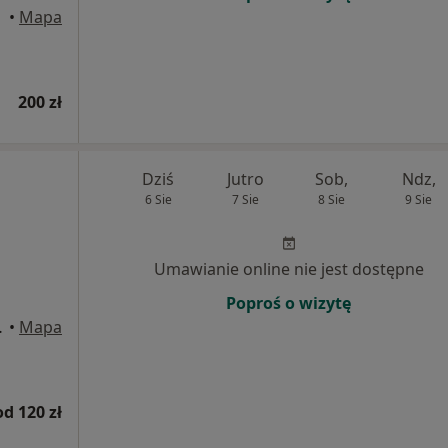
•
Mapa
200 zł
Dziś
Jutro
Sob,
Ndz,
6 Sie
7 Sie
8 Sie
9 Sie
Umawianie online nie jest dostępne
Poproś o wizytę
wice, Katowice
•
Mapa
od 120 zł