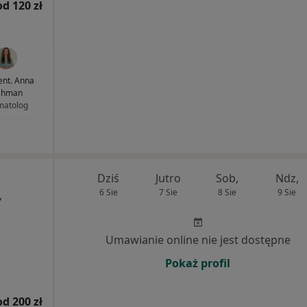
od 120 zł
dent. Anna
shman
matolog
Dziś
Jutro
Sob,
Ndz,
6 Sie
7 Sie
8 Sie
9 Sie
,
Umawianie online nie jest dostępne
Pokaż profil
od 200 zł