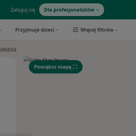
Zaloguj się
Dla profesjonalistów
Przyjmuje dzieci
Więcej filtrów
ukiwania
Pon,
Wt,
Śr,
Powiększ mapę
10 Sie
11 Sie
12 Sie