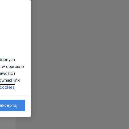
odobnych
i w oparciu o
awdzić i
wnież linki
 cookies
Pon,
Wt,
Śr,
10 Sie
11 Sie
12 Sie
akceptuj