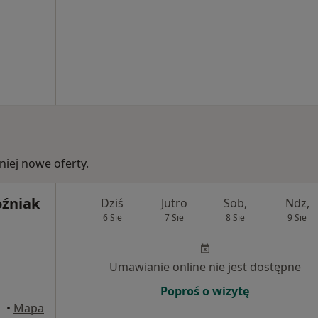
iej nowe oferty.
oźniak
Dziś
Jutro
Sob,
Ndz,
6 Sie
7 Sie
8 Sie
9 Sie
Umawianie online nie jest dostępne
Poproś o wizytę
ąska
•
Mapa