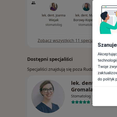
lek. dent. Joanna
lek. dent. Maria
dr 
Wiejak
Borowy-Koperwas
Aleksan
stomatolog
stomatolog
chirurg
tw
Zobacz wszystkich 11 specjalistów
Szanuje
Akceptując
Dostępni specjaliści
technologii
Twoje zwyc
Specjaliści znajdują się poza Ruda Śląska, śl
zaktualizo
do polityk 
lek. dent. Julita
Gromala-Jastrzęb
·
Więcej
Stomatolog
248 opinii