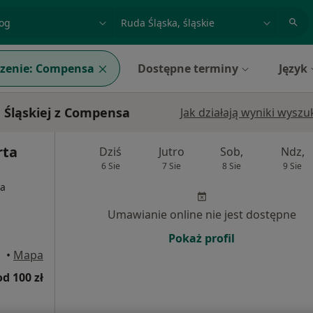
acja, badanie lub nazwisko
miasto lub dzielnica
zenie:
Compensa
Dostępne terminy
Język
 Śląskiej z Compensa
Jak działają wyniki wysz
rta
Dziś
Jutro
Sob,
Ndz,
6 Sie
7 Sie
8 Sie
9 Sie
ia
Umawianie online nie jest dostępne
Pokaż profil
ąska
•
Mapa
od 100 zł