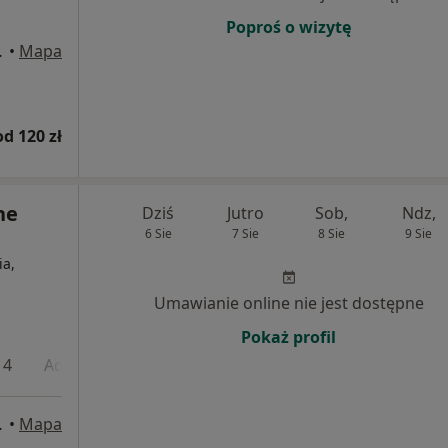
Poproś o wizytę
wice, Katowice
•
Mapa
od 120 zł
ne
Dziś
Jutro
Sob,
Ndz,
6 Sie
7 Sie
8 Sie
9 Sie
ia,
Umawianie online nie jest dostępne
Pokaż profil
 4
Adres 5
wice, Katowice
•
Mapa