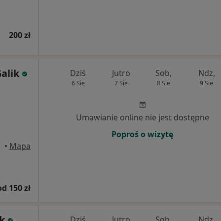
200 zł
alik
Dziś
Jutro
Sob,
Ndz,
6 Sie
7 Sie
8 Sie
9 Sie
Umawianie online nie jest dostępne
Poproś o wizytę
ąska
•
Mapa
od 150 zł
ek
Dziś
Jutro
Sob,
Ndz,