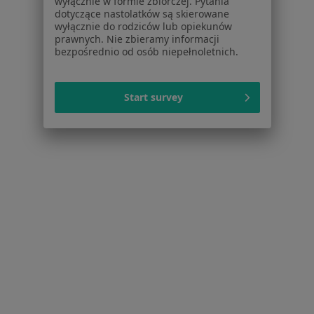
wyłącznie w formie zbiorczej. Pytania
Praca
Rekrutujemy!
dotyczące nastolatków są skierowane
Partnerzy
wyłącznie do rodziców lub opiekunów
Centrum prasowe
prawnych. Nie zbieramy informacji
bezpośrednio od osób niepełnoletnich.
Kontakt
Dla pacjentów
Start survey
Lekarze
Placówki medyczne
Pytania i odpowiedzi
Usługi i zabiegi
Choroby
Pomoc
Aplikacje mobilne
Blog dla pacjentów
Dla profesjonalistów
Cennik
Dla lekarzy