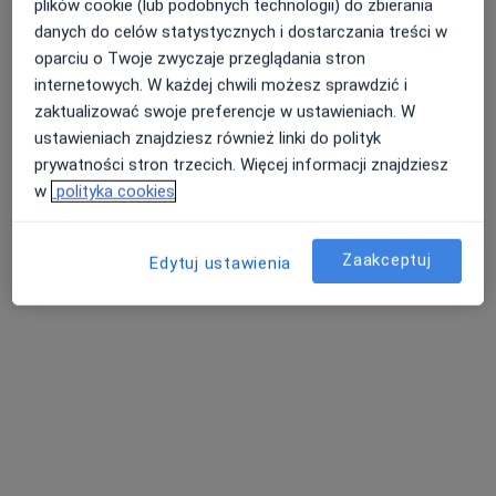
plików cookie (lub podobnych technologii) do zbierania
lek. dent. Andrzej Puzio
danych do celów statystycznych i dostarczania treści w
·
Więcej
Stomatolog
oparciu o Twoje zwyczaje przeglądania stron
4 opinie
internetowych. W każdej chwili możesz sprawdzić i
zaktualizować swoje preferencje w ustawieniach. W
Przychodnia nr 3, Zawiszy Czarnego 7a, Katowice, Katowice
•
Mapa
ustawieniach znajdziesz również linki do polityk
Centrum Medyczne EPIONE
prywatności stron trzecich. Więcej informacji znajdziesz
Akceptuje GENERALI
w
polityka cookies
Konsultacja stomatologiczna
od 120 zł
Specjalista nie oferuje umawiania online pod tym adresem.
Zaakceptuj
Edytuj ustawienia
Poproś o wizytę