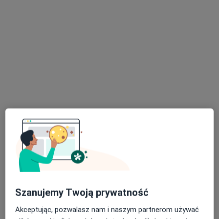
lek. dent. Ewa Albertowicz
·
Więcej
Stomatolog
88 opinii
Przychodnia nr 3, Zawiszy Czarnego 7a, Katowice, Katowice
•
Mapa
Centrum Medyczne EPIONE
Akceptuje GENERALI
Konsultacja stomatologiczna
od 120 zł
Specjalista nie oferuje umawiania online pod tym adresem.
Poproś o wizytę
Szanujemy Twoją prywatność
Akceptując, pozwalasz nam i naszym partnerom używać