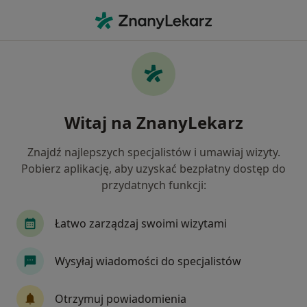
Me
Stomatolog • Ruda Śląska, śląskie
Filtry
Ubezpieczenie:
GENERALI
20 polecanych stomatologów w Rudzie
Witaj na ZnanyLekarz
Śląskiej z GENERALI
Jak działają wyniki wyszukiwania
Znajdź najlepszych specjalistów i umawiaj wizyty.
Pobierz aplikację, aby uzyskać bezpłatny dostęp do
przydatnych funkcji:
Łatwo zarządzaj swoimi wizytami
Wysyłaj wiadomości do specjalistów
lek. dent. Natalia Magnucka
Otrzymuj powiadomienia
·
Więcej
Stomatolog