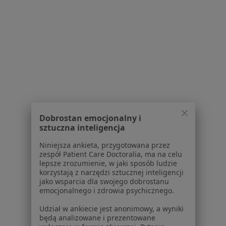
Strona Główna
Stomatolog
Ruda Śląska
Zmień miasto
Zmień miasto
Generali
Zmień miasto
Serwis
Dobrostan emocjonalny i
Regulamin
sztuczna inteligencja
Polityka prywatności pacjentów
Polityka prywatności profesjonalistów
Niniejsza ankieta, przygotowana przez
zespół Patient Care Doctoralia, ma na celu
Polityka prywatności dla profesjonalistów, których
lepsze zrozumienie, w jaki sposób ludzie
dane pozyskaliśmy samodzielnie
korzystają z narzędzi sztucznej inteligencji
Polityka cookies
jako wsparcia dla swojego dobrostanu
emocjonalnego i zdrowia psychicznego.
Jak działają wyniki wyszukiwania
Dostępność
Udział w ankiecie jest anonimowy, a wyniki
O nas
będą analizowane i prezentowane