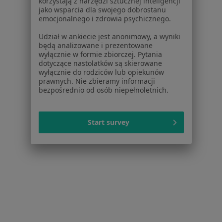
korzystają z narzędzi sztucznej inteligencji
jako wsparcia dla swojego dobrostanu
emocjonalnego i zdrowia psychicznego.
Udział w ankiecie jest anonimowy, a wyniki
będą analizowane i prezentowane
wyłącznie w formie zbiorczej. Pytania
dotyczące nastolatków są skierowane
wyłącznie do rodziców lub opiekunów
prawnych. Nie zbieramy informacji
bezpośrednio od osób niepełnoletnich.
dr n. med. Klara Saczuk
Stomatolog
Start survey
10 opinii
Paderewskiego 9, Bielawa
•
Mapa
Centrum Stomatologiczne Eurodent
Specjalista nie oferuje umawiania online pod tym adresem.
Poproś o wizytę