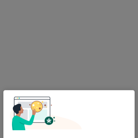
Centrum Stomatologiczne Twój Uśmiech -
Implantologia, Implantoprotetyka,
Protetyka, Ortodoncja, Okluzja,
Stomatologia Dzierżoniów
·
Więcej
Stomatologia, Chirurgia stomatologiczna, Protetyka
83 opinie
Kopernika 3a, Dzierżoniów
•
Mapa
Konsultacja stomatologiczna (pierwsza wizyta)
od 220 zł
Pokaż więcej usług
lek. dent. Dawid
lek. dent. Małgorzata
Olender
Zmonarska
stomatolog
stomatolog
Brak dostępnych specjalistów z wolnymi terminami w tym centrum medycznym.