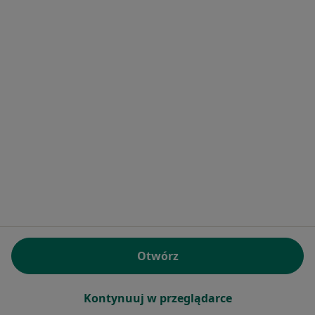
1
2
3
4
Powiązane wyszukiwania
|
Oferty pracy - Stomatolog
W pobliżu Pieszyc
Stomatolodzy w Wrocławiu
Stomatolodzy w Wałbrzychu
Stomatolodzy w Świdnicy
Stomatolodzy w Dzierżoniowie
Stomatolodzy w Kłodzku
Więcej (15)
Otwórz
Więcej w kategorii: W pobliżu Pieszyc
Najczęstsze schorzenia
Kontynuuj w przeglądarce
Braki zębowe Pieszyce