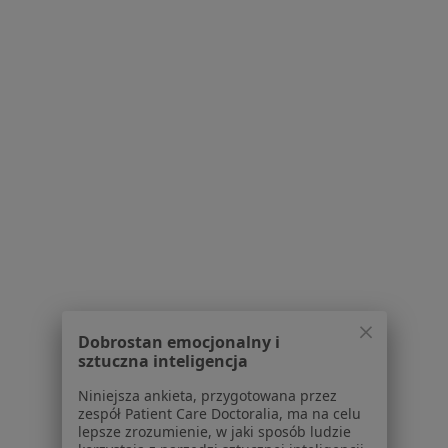
Poproś o wizytę
lek. dent. Tomasz Kaptur
Stomatolog
Jaśminowa 13, Bielawa
•
Mapa
Dobrostan emocjonalny i
Kapturclinic
sztuczna inteligencja
Specjalista nie oferuje umawiania online pod tym adresem.
Niniejsza ankieta, przygotowana przez
zespół Patient Care Doctoralia, ma na celu
Poproś o wizytę
lepsze zrozumienie, w jaki sposób ludzie