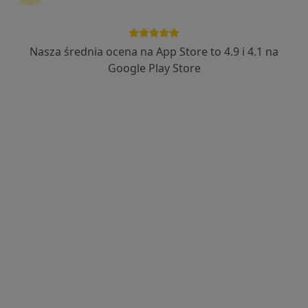
Bezpieczne płatności
lek. dent. Jacek Włodarczyk
Nasza średnia ocena na App Store to 4.9 i 4.1 na
·
Więcej
Stomatolog
Google Play Store
273 opinie
Ul. Piastowska 1, II piętro, Dzierżoniów
•
Mapa
Jacek Włodarczyk Gabinet Dentystyczny
Badania stomatologiczne
od 100 zł
Specjalista nie oferuje umawiania online pod tym adresem.
Poproś o wizytę