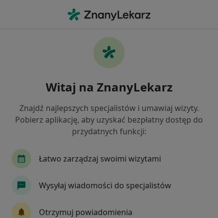
Me
Stomatolog • Pieszyce, dolnośląskie
Filtry
Ubezpieczenie
Mapa
Polecani stomatolodzy w Pieszycach
Witaj na ZnanyLekarz
Jak działają wyniki wyszukiwania
Znajdź najlepszych specjalistów i umawiaj wizyty.
Pobierz aplikację, aby uzyskać bezpłatny dostęp do
Wybierz swoje ubezpieczenie
przydatnych funkcji:
Łatwo zarządzaj swoimi wizytami
Wysyłaj wiadomości do specjalistów
Otrzymuj powiadomienia