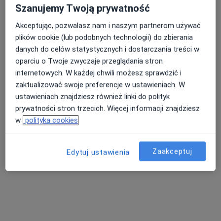
Pokaż profil
Szanujemy Twoją prywatność
Akceptując, pozwalasz nam i naszym partnerom używać
plików cookie (lub podobnych technologii) do zbierania
Dostępni specjaliści
danych do celów statystycznych i dostarczania treści w
oparciu o Twoje zwyczaje przeglądania stron
Specjaliści znajdują się poza Pieszyce, dolnośląskie,
internetowych. W każdej chwili możesz sprawdzić i
w obszarach bliskich Twojemu wyszukiwaniu.
zaktualizować swoje preferencje w ustawieniach. W
ustawieniach znajdziesz również linki do polityk
prywatności stron trzecich. Więcej informacji znajdziesz
w
polityka cookies
Zaakceptuj
Edytuj ustawienia
Bezpieczne płatności
lek. dent. Sylwia Rabczuk-Tomkiewicz
·
Więcej
Stomatolog
377 opinii