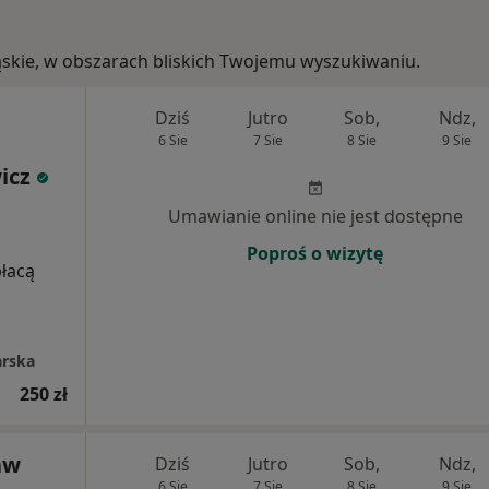
śląskie, w obszarach bliskich Twojemu wyszukiwaniu.
Dziś
Jutro
Sob,
Ndz,
6 Sie
7 Sie
8 Sie
9 Sie
icz
Umawianie online nie jest dostępne
Poproś o wizytę
płacą
arska
250 zł
aw
Dziś
Jutro
Sob,
Ndz,
6 Sie
7 Sie
8 Sie
9 Sie