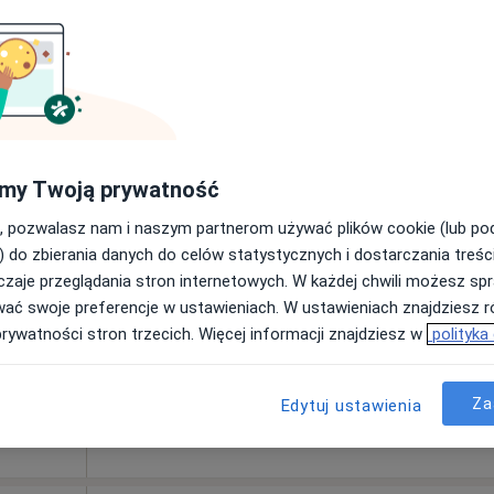
od 100 zł
Dziś
Jutro
Sob,
Ndz,
my Twoją prywatność
6 Sie
7 Sie
8 Sie
9 Sie
, pozwalasz nam i naszym partnerom używać plików cookie (lub p
) do zbierania danych do celów statystycznych i dostarczania treśc
Umawianie online nie jest dostępne
zaje przeglądania stron internetowych. W każdej chwili możesz spr
wać swoje preferencje w ustawieniach. W ustawieniach znajdziesz ró
Poproś o wizytę
prywatności stron trzecich. Więcej informacji znajdziesz w
polityka
Centrum Stomatologiczne Twój Uśmiech - Implantologia, Implantoprotetyka, Protetyka, Ortodoncja, Okluzja, Stomatologia Dzierżoniów
od 280 zł
Za
Edytuj ustawienia