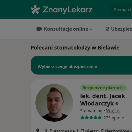
specjaliz
Konsultacje online
Ubezpiec
Polecani stomatolodzy w Bielawie
Wybierz swoje ubezpieczenie
Bezpieczne płatności
lek. dent. Jacek
Włodarczyk
·
Więcej
Stomatolog
273 opinie
Ul. Piastowska 1, II piętro, Dzierżoniów
•