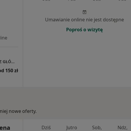
Umawianie online nie jest dostępne
Poproś o wizytę
ine
LEK.DENT STANISŁAW ADAMOWICZ ( LEKARZ GŁÓWNY), Gabinet Stomatologiczny ,NZOZ AR-VITA Usługi Medyczne S.C. Przychodnia lekarska w Świdnicy.
od 150 zł
iej nowe oferty.
lena
Dziś
Jutro
Sob,
Ndz,