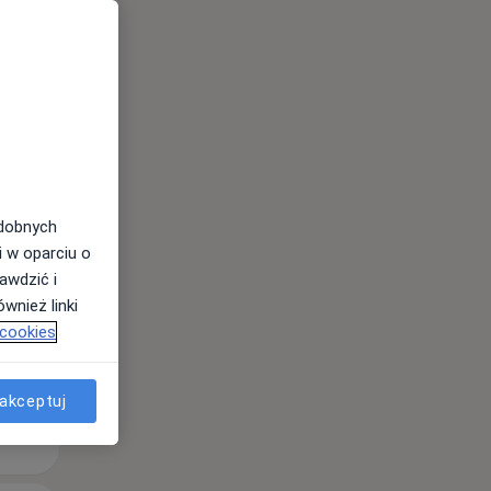
Pon,
Wt,
Śr,
10 Sie
11 Sie
12 Sie
odobnych
i w oparciu o
awdzić i
wnież linki
 cookies
akceptuj