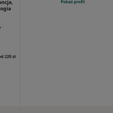
oncja,
Pokaż profil
logia
·
a
od 220 zł