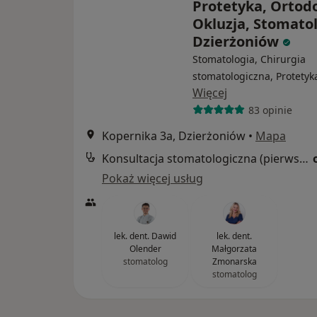
Protetyka, Ortod
Okluzja, Stomato
Dzierżoniów
Stomatologia, Chirurgia
stomatologiczna, Protetyk
Więcej
83 opinie
Kopernika 3a, Dzierżoniów
•
Mapa
Konsultacja stomatologiczna (pierwsza wizyta)
Pokaż więcej usług
lek. dent. Dawid
lek. dent.
Olender
Małgorzata
stomatolog
Zmonarska
stomatolog