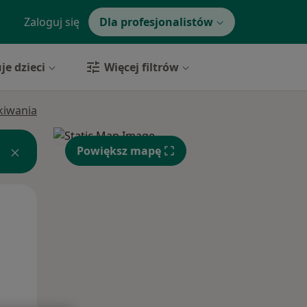
Zaloguj się
Dla profesjonalistów
je dzieci
Więcej filtrów
ukiwania
Powiększ mapę
Pon,
Wt,
Śr,
10 Sie
11 Sie
12 Sie