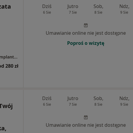
zata
Dziś
Jutro
Sob,
Ndz,
6 Sie
7 Sie
8 Sie
9 Sie
Umawianie online nie jest dostępne
Poproś o wizytę
Centrum Stomatologiczne Twój Uśmiech - Implantologia, Implantoprotetyka, Protetyka, Ortodoncja, Okluzja, Stomatologia Dzierżoniów
od 280 zł
Dziś
Jutro
Sob,
Ndz,
Twój
6 Sie
7 Sie
8 Sie
9 Sie
Umawianie online nie jest dostępne
a,