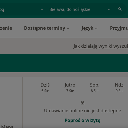
acja, badanie lub nazwisko
miasto lub dzielnica
zenie
Dostępne terminy
Język
Przyjmu
Jak działają wyniki wysz
Dziś
Jutro
Sob,
Ndz,
6 Sie
7 Sie
8 Sie
9 Sie
Umawianie online nie jest dostępne
Poproś o wizytę
Mapa