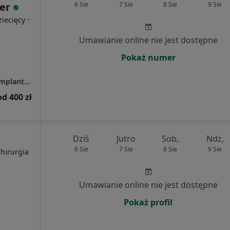
er
6 Sie
7 Sie
8 Sie
9 Sie
·
iecięcy
Umawianie online nie jest dostępne
Pokaż numer
Centrum Stomatologiczne Twój Uśmiech - Implantologia, Implantoprotetyka, Protetyka, Ortodoncja, Okluzja, Stomatologia Dzierżoniów
od 400 zł
Dziś
Jutro
Sob,
Ndz,
6 Sie
7 Sie
8 Sie
9 Sie
Chirurgia
Umawianie online nie jest dostępne
Pokaż profil