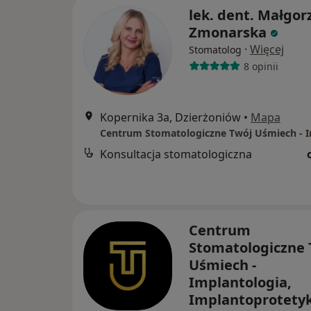
lek. dent. Małgor
Zmonarska
·
Więcej
Stomatolog
8 opinii
Kopernika 3a, Dzierżoniów
•
Mapa
Konsultacja stomatologiczna
Centrum
Stomatologiczne 
Uśmiech -
Implantologia,
Implantoprotetyk