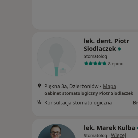
lek. dent. Piotr
Siodlaczek
Stomatolog
8 opinii
Piękna 3a, Dzierżoniów
•
Mapa
Gabinet stomatologiczny Piotr Siodlaczek
Konsultacja stomatologiczna
B
lek. Marek Kulba
·
Więcej
Stomatolog