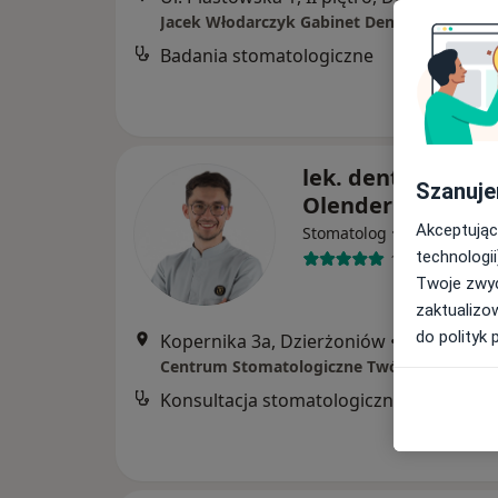
Jacek Włodarczyk Gabinet Dentystyczny
Badania stomatologiczne
lek. dent. Dawid
Szanuje
Olender
·
Więcej
Akceptując
Stomatolog
technologii
19 opinii
Twoje zwyc
zaktualizo
do polityk 
Kopernika 3a, Dzierżoniów
•
Mapa
Konsultacja stomatologiczna