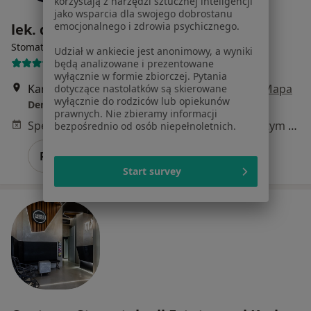
korzystają z narzędzi sztucznej inteligencji
jako wsparcia dla swojego dobrostanu
emocjonalnego i zdrowia psychicznego.
lek. dent. Anita Adamek
·
Więcej
Stomatolog
Udział w ankiecie jest anonimowy, a wyniki
5 opinii
będą analizowane i prezentowane
wyłącznie w formie zbiorczej. Pytania
Kardynała Stefana Wyszyńskiego 19, Toruń
•
Mapa
dotyczące nastolatków są skierowane
wyłącznie do rodziców lub opiekunów
Dentaurus
prawnych. Nie zbieramy informacji
Specjalista nie oferuje umawiania online pod tym adresem.
bezpośrednio od osób niepełnoletnich.
Poproś o wizytę
Start survey