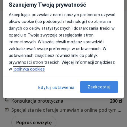
wyszukiwaniu.
Szanujemy Twoją prywatność
Akceptując, pozwalasz nam i naszym partnerom używać
plików cookie (lub podobnych technologii) do zbierania
danych do celów statystycznych i dostarczania treści w
oparciu o Twoje zwyczaje przeglądania stron
internetowych. W każdej chwili możesz sprawdzić i
zaktualizować swoje preferencje w ustawieniach. W
ustawieniach znajdziesz również linki do polityk
lek. dent. Witold Kozanecki
prywatności stron trzecich. Więcej informacji znajdziesz
·
Więcej
Stomatolog
w
polityka cookies
153 opinie
ul. Fałata 17a /6, Torun, Poland, Toruń
•
Mapa
Zaakceptuj
Edytuj ustawienia
Vita-Dent Witold Kozanecki
Konsultacja protetyczna
200 zł
Specjalista nie oferuje umawiania online pod tym adresem.
Poproś o wizytę