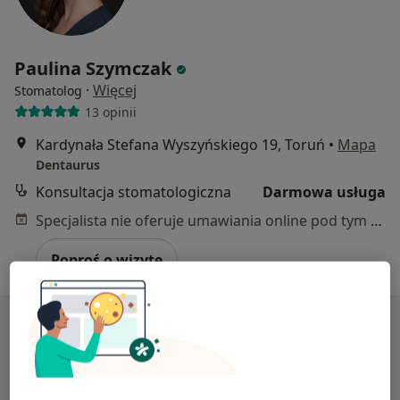
Paulina Szymczak
·
Więcej
Stomatolog
13 opinii
Kardynała Stefana Wyszyńskiego 19, Toruń
•
Mapa
Dentaurus
Konsultacja stomatologiczna
Darmowa usługa
Specjalista nie oferuje umawiania online pod tym adresem.
Poproś o wizytę
Dostępni specjaliści
Specjaliści znajdują się poza Lubicz, kujawsko-
pomorskie, w obszarach bliskich Twojemu