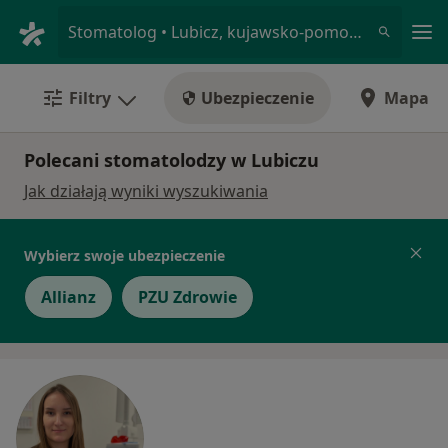
Me
Stomatolog • Lubicz, kujawsko-pomorskie
Filtry
Ubezpieczenie
Mapa
Polecani stomatolodzy w Lubiczu
Jak działają wyniki wyszukiwania
Wybierz swoje ubezpieczenie
Allianz
PZU Zdrowie