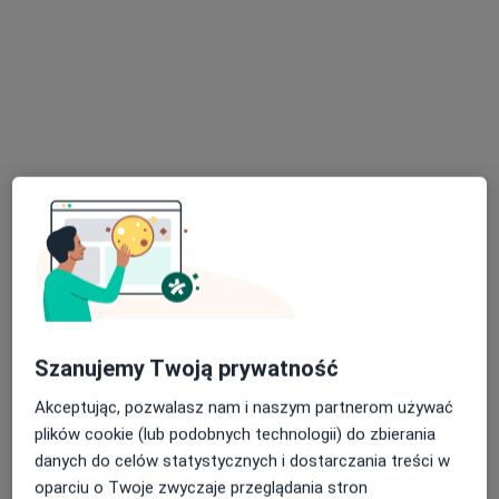
lek. dent. Karol
Seligowski
stomatolog
Brak dostępnych specjalistów z wolnymi terminami w tym centrum medycznym.
Pokaż profil
Dostępni specjaliści
Specjaliści znajdują się poza Włocławek, kujawsko-
pomorskie, w obszarach bliskich Twojemu
Szanujemy Twoją prywatność
wyszukiwaniu.
Akceptując, pozwalasz nam i naszym partnerom używać
plików cookie (lub podobnych technologii) do zbierania
danych do celów statystycznych i dostarczania treści w
oparciu o Twoje zwyczaje przeglądania stron