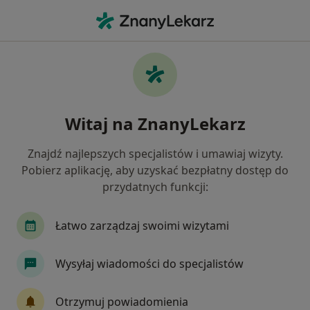
Me
Stomatolog • Włocławek, kujawsko-pomorskie
Filtry
Ubezpieczenie
Mapa
Polecani stomatolodzy w Włocławku
Witaj na ZnanyLekarz
Jak działają wyniki wyszukiwania
Znajdź najlepszych specjalistów i umawiaj wizyty.
Pobierz aplikację, aby uzyskać bezpłatny dostęp do
Wybierz swoje ubezpieczenie
przydatnych funkcji:
Łatwo zarządzaj swoimi wizytami
Wysyłaj wiadomości do specjalistów
Otrzymuj powiadomienia