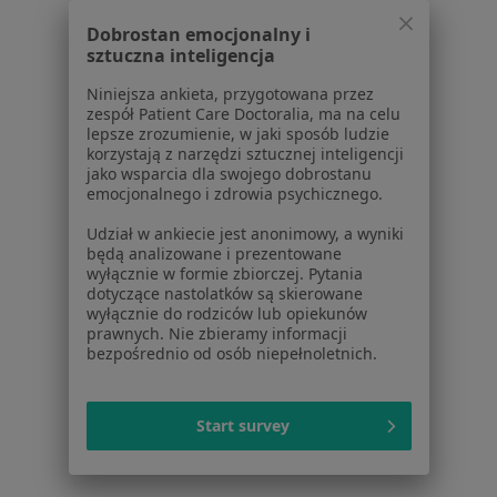
1
2
3
4
5
Dobrostan emocjonalny i
sztuczna inteligencja
Powiązane wyszukiwania
|
Oferty pracy - Stomatolog
Niniejsza ankieta, przygotowana przez
zespół Patient Care Doctoralia, ma na celu
W pobliżu Włocławka
lepsze zrozumienie, w jaki sposób ludzie
korzystają z narzędzi sztucznej inteligencji
Stomatolodzy w Płocku
jako wsparcia dla swojego dobrostanu
emocjonalnego i zdrowia psychicznego.
Stomatolodzy w Toruniu
Udział w ankiecie jest anonimowy, a wyniki
Stomatolodzy w Kutnie
będą analizowane i prezentowane
wyłącznie w formie zbiorczej. Pytania
Stomatolodzy w Sierpcu
dotyczące nastolatków są skierowane
wyłącznie do rodziców lub opiekunów
Stomatolodzy w Gostyninie
prawnych. Nie zbieramy informacji
bezpośrednio od osób niepełnoletnich.
Więcej (14)
Więcej w kategorii: W pobliżu Włocławka
Start survey
Najczęstsze schorzenia
Próchnica Włocławek