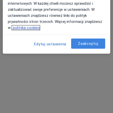
internetowych. W każdej chwili możesz sprawdzić i
zaktualizować swoje preferencje w ustawieniach. W
ustawieniach znajdziesz również linki do polityk
prywatności stron trzecich. Więcej informacji znajdziesz
lek. dent. Jacek Bazan
w
polityka cookies
·
Więcej
Stomatolog
125 opinii
Zaakceptuj
Edytuj ustawienia
Objezdna 16A, Radziejów
•
Mapa
Gabinet Stomatologiczny Lekarz Dentysta Jacek Bazan
Konsultacja stomatologiczna
200 zł
Specjalista nie oferuje umawiania online pod tym adresem.
Poproś o wizytę