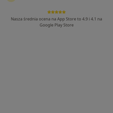
Bezpieczne płatności
lek. dent. Karol Seligowski
Nasza średnia ocena na App Store to 4.9 i 4.1 na
·
Więcej
Stomatolog
Google Play Store
11 opinii
Adres 1
Adres 2
Adres 3
Starodębska 10, Włocławek
•
Mapa
KSE | Klinika Stomatologii Estetycznej
Konsultacja stomatologiczna
od 200 zł
Specjalista nie oferuje umawiania online pod tym adresem.
Poproś o wizytę