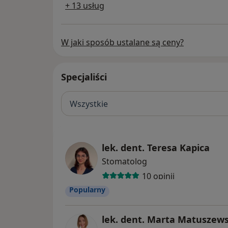
+ 13 usług
W jaki sposób ustalane są ceny?
Specjaliści
Wszystkie
lek. dent. Teresa Kapica
Stomatolog
10 opinii
Popularny
lek. dent. Marta Matuszew