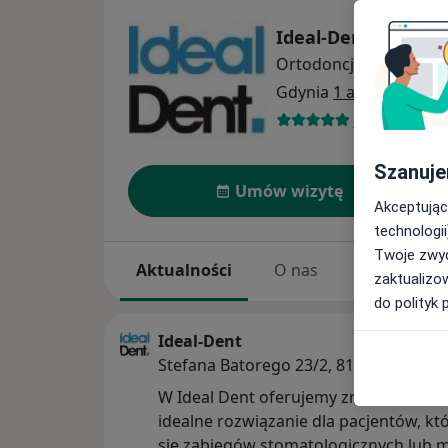
Ideal-Dent
Ortodoncja
więcej
Gdynia
1 adres
4 opinie
Szanuje
Umów wizytę
Akceptując
technologii
Twoje zwyc
Aktualności
O nas
Usługi
zaktualizo
do polityk 
Ideal-Dent
Stefana Batorego 23/2, 81-365 Gdynia
W Ideal Dent oferujemy znieczulenie w
idealne rozwiązanie dla pacjentów, kt
się zabiegów stomatologicznych lub 