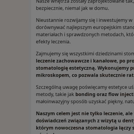
Nasze wnętrza zostały zaprojektowane tak,
bezpiecznie, niemal jak w domu.
Nieustannie rozwijamy się i inwestujemy w
dorównywać najlepszym europejskim stand
materiałach i sprawdzonych metodach, któr
efekty leczenia.
Zajmujemy się wszystkimi dziedzinami stom
leczenie zachowawcze i kanałowe, po prot
stomatologię estetyczną. Wykonujemy pr
mikroskopem, co pozwala skutecznie ra
Szczególną uwagę poświęcamy estetyce u
metody, takie jak
bonding oraz flow inject
małoinwazyjny sposób uzyskać piękny, natu
Naszym celem jest nie tylko leczenie, a
doświadczeń związanych z wizytą u dent
którym nowoczesna stomatologia łączy się