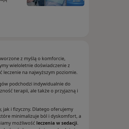
ny
w końcu
tworzone z myślą o komforcie,
ę przed
zymy wieloletnie doświadczenie z
 leczenie na najwyższym poziomie.
gów podchodzi indywidualnie do
ność terapii, ale także o przyjazną i
jak i fizyczny. Dlatego oferujemy
 które minimalizuje ból i dyskomfort, a
niamy możliwość
leczenia w sedacji
.