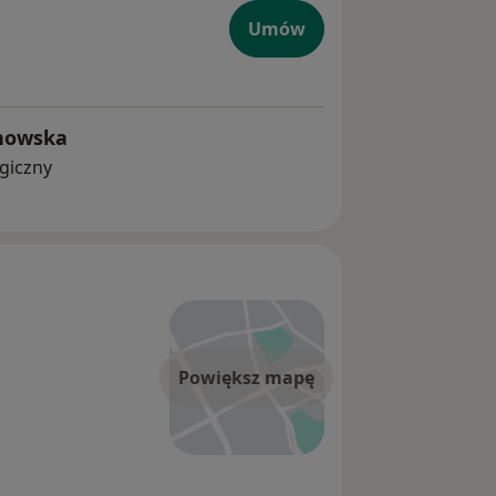
Umów
inowska
ogiczny
Powiększ mapę