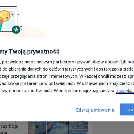
my Twoją prywatność
Wyślij wiadomość
, pozwalasz nam i naszym partnerom używać plików cookie (lub p
) do zbierania danych do celów statystycznych i dostarczania treśc
zaje przeglądania stron internetowych. W każdej chwili możesz spr
Specjaliści
Adresy
Opinie
wać swoje preferencje w ustawieniach. W ustawieniach znajdziesz ró
prywatności stron trzecich. Więcej informacji znajdziesz w
polityka
Za
Edytuj ustawienia
 sedacji –
órzy boją
mają