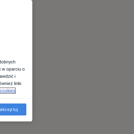
odobnych
i w oparciu o
awdzić i
wnież linki
 cookies
akceptuj