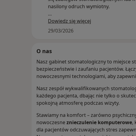
nasilony odruch wymiotny.
Dzięki sedacji:
Dowiedz się więcej
Zabieg jest bezbolesny i komfortowy
29/03/2026
Pacjent jest spokojny, a stres minimal
Osoby z odruchem wymiotnym mogą 
bez obaw zadbać o uśmiech
O nas
Nasz gabinet stomatologiczny to miejsce s
Nie pozwól, aby lęk powstrzymywał Ci
bezpieczeństwie i zaufaniu pacjentów. Łąc
zdrowym uśmiechem
nowoczesnymi technologiami, aby zapewnić
Nasz zespół wykwalifikowanych stomatolo
każdego pacjenta, dbając nie tylko o skutecz
spokojną atmosferę podczas wizyty.
Stawiamy na komfort – zarówno psychiczny, 
nowoczesne
znieczulenie komputerowe
,
dla pacjentów odczuwających stres zapew