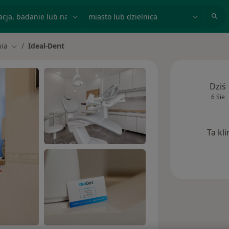
acja, badanie lub nazwisko
miasto lub dzielnica
ia
Ideal-Dent
asto
Zmień miasto
Dziś
6 Sie
Ta kl