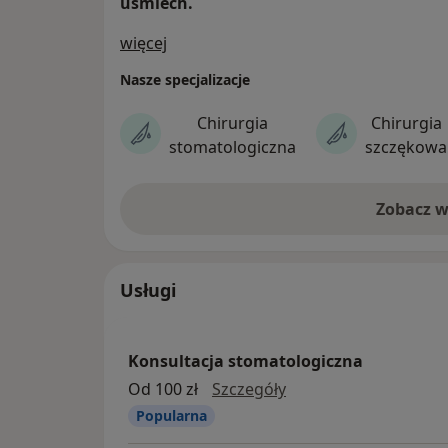
uśmiech.
O nas
więcej
Nasze specjalizacje
Chirurgia
Chirurgia
stomatologiczna
szczękowa
Zobacz w
Usługi
Konsultacja stomatologiczna
Konsultacja stomatol
Od 100 zł
Szczegóły
Popularna