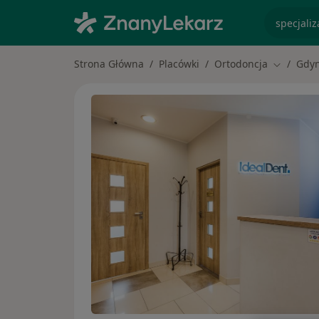
specjaliz
Strona Główna
Placówki
Ortodoncja
Gdyn
Zmień mi