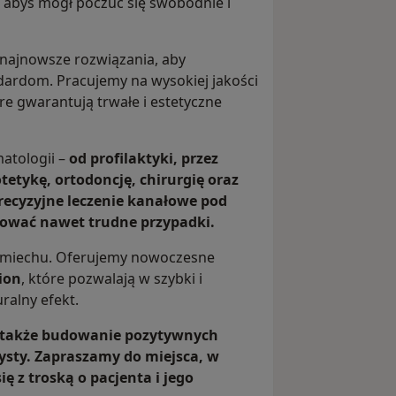
 abyś mógł poczuć się swobodnie i
 najnowsze rozwiązania, aby
ardom. Pracujemy na wysokiej jakości
e gwarantują trwałe i estetyczne
atologii –
od profilaktyki, przez
etykę, ortodoncję, chirurgię oraz
ecyzyjne leczenie kanałowe pod
tować nawet trudne przypadki.
śmiechu. Oferujemy nowoczesne
ion
, które pozwalają w szybki i
ralny efekt.
le także budowanie pozytywnych
ysty. Zapraszamy do miejsca, w
 z troską o pacjenta i jego