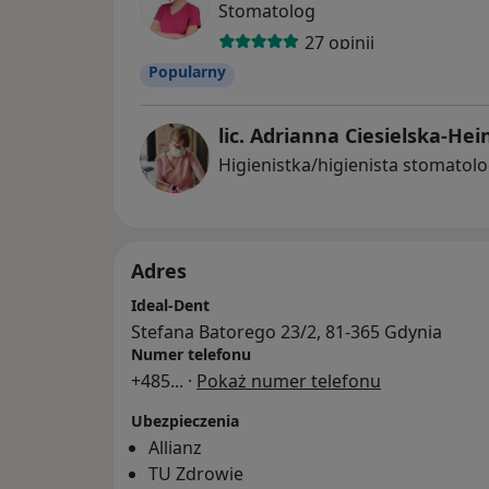
Stomatolog
27 opinii
Popularny
lic. Adrianna Ciesielska-He
Higienistka/higienista stomatol
Adres
Ideal-Dent
Stefana Batorego 23/2, 81-365 Gdynia
Numer telefonu
+485
... ·
Pokaż numer telefonu
Ubezpieczenia
Allianz
TU Zdrowie