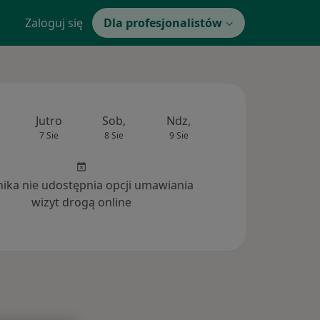
Zaloguj się
Dla profesjonalistów
Jutro
Sob,
Ndz,
Pon,
Wt,
7 Sie
8 Sie
9 Sie
10 Sie
11 Si
inika nie udostępnia opcji umawiania
wizyt drogą online