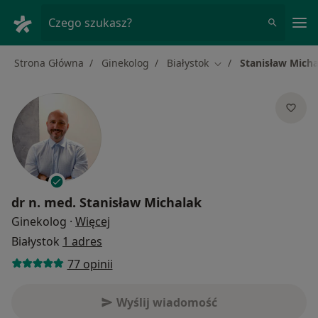
Me
Czego szukasz?
Strona Główna
Ginekolog
Białystok
Stanisław Micha
Zmień miasto
dr n. med.
Stanisław Michalak
O specjalizacjach
Ginekolog
·
Więcej
Białystok
1 adres
77 opinii
Wyślij wiadomość