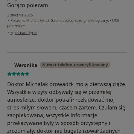
Gorąco polecam
2 stycznia 2026
•
Poradnia MichalakMed, Gabinet położniczo-ginekologiczny.
•
USG
położnicze
w opinii użytkownika A.J.N
•
zgłoś nadużycie
Weronika
Numer telefonu zweryfikowany
W
Doktor Michalak prowadził moją pierwszą ciążę.
Wszystkie wizyty odbywały się w przemiłej
atmosferze, doktor potrafił rozładować mój
stres miłym słowem, czasem żartem. Czułam się
zaopiekowana, wszystkie informacje
przekazywane były w sposób przystępny i
zrozumiały, doktor nie bagatelizował żadnych