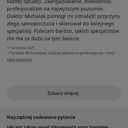
każdej sytuacji. Zaangażowanie, dokładność,
profesjonalizm na najwyższym poziomie.
Doktor Michalak pomógł mi odnaleźć przyczyny
złego samopoczucia i skierował do kolejnego
specjalisty. Polecam bardzo, takich specjalistów
nie ma za dużo na tym świecie
11 września 2025
•
Poradnia MichalakMed, Gabinet położniczo-ginekologiczny.
•
Inny
•
w opinii użytkownika Olena S
zgłoś nadużycie
Zobacz więcej
opinie powyżej
Najczęściej zadawane pytania
Jaki jest zakres porad oferowanych przez Stanisław