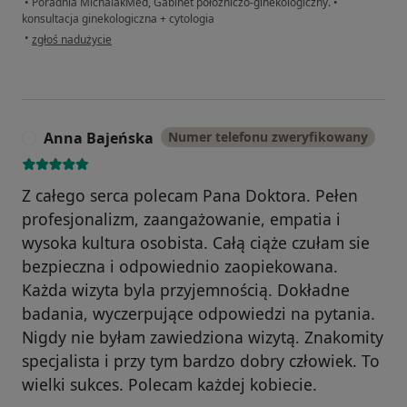
•
Poradnia MichalakMed, Gabinet położniczo-ginekologiczny.
•
konsultacja ginekologiczna + cytologia
w opinii użytkownika Maria
•
zgłoś nadużycie
Anna Bajeńska
Numer telefonu zweryfikowany
A
Z całego serca polecam Pana Doktora. Pełen
profesjonalizm, zaangażowanie, empatia i
wysoka kultura osobista. Całą ciąże czułam sie
bezpieczna i odpowiednio zaopiekowana.
Każda wizyta byla przyjemnością. Dokładne
badania, wyczerpujące odpowiedzi na pytania.
Nigdy nie byłam zawiedziona wizytą. Znakomity
specjalista i przy tym bardzo dobry człowiek. To
wielki sukces. Polecam każdej kobiecie.