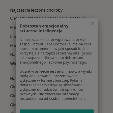
Więcej w kategorii: Ginekolodzy w pobliżu
Najczęście leczone choroby
Choroby ginekologiczne w Białymstoku
Dobrostan emocjonalny i
Menopauza w Białymstoku
sztuczna inteligencja
Endometrioza w Białymstoku
Niniejsza ankieta, przygotowana przez
zespół Patient Care Doctoralia, ma na celu
Mięśniaki macicy w Białymstoku
lepsze zrozumienie, w jaki sposób ludzie
korzystają z narzędzi sztucznej inteligencji
Nadżerki szyjki macicy w Białymstoku
jako wsparcia dla swojego dobrostanu
emocjonalnego i zdrowia psychicznego.
Więcej (15)
Więcej w kategorii: Najczęście leczone chorob
Udział w ankiecie jest anonimowy, a wyniki
będą analizowane i prezentowane
Najpopularniejsze ubezpieczenia
wyłącznie w formie zbiorczej. Pytania
dotyczące nastolatków są skierowane
Ginekolodzy z PZU Zdrowie w Białymstoku
wyłącznie do rodziców lub opiekunów
prawnych. Nie zbieramy informacji
Ginekolodzy z Compensa w Białymstoku
bezpośrednio od osób niepełnoletnich.
Ginekolodzy z Enel-med w Białymstoku