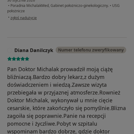
30 stycznia 2026
•
Poradnia MichalakMed, Gabinet położniczo-ginekologiczny.
•
USG
położnicze
w opinii użytkownika Kamila
•
zgłoś nadużycie
Diana Danilczyk
Numer telefonu zweryfikowany
D
Pan Doktor Michalak prowadził moją ciążę
bliźniaczą.Bardzo dobry lekarz,z dużym
doświadczeniem i wiedzą.Zawsze wizyta
przebiegała w przyjaznej atmosferze.Rownież
Doktor Michalak, wykonywał u mnie cięcie
cesarskie, które zakończyło się pomyślnie.Blizna
zagoiła się poprawnie.Panie na recepcji
pomocne i życzliwe.Pobyt w szpitalu
wspominam bardzo dobrze, gdzie doktor