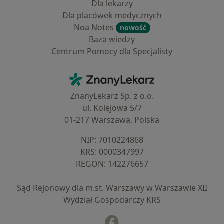
Dla lekarzy
Dla placówek medycznych
Noa Notes
nowość
Baza wiedzy
Centrum Pomocy dla Specjalisty
Kontakt
ZnanyLekarz - Strona główna
ZnanyLekarz Sp. z o.o.
ul. Kolejowa 5/7
01-217 Warszawa, Polska
NIP: ⁠7010224868
KRS: ⁠0000347997
REGON: ⁠142276657
Sąd Rejonowy dla m.st. Warszawy w Warszawie XII
Wydział Gospodarczy KRS
Facebook
otwiera się w nowej karcie