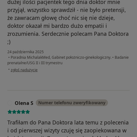
dużej ilości pacjentek tego dnia doktor mnie
przyjął, wszystko sprawdził - nie było pretensji,
że zawracam głowę choć nic się nie dzieje,
doktor okazał mi bardzo dużo empatii i
zrozumienia. Serdecznie polecam Pana Doktora
;)
24 października 2025
•
Poradnia MichalakMed, Gabinet położniczo-ginekologiczny.
•
Badanie
prenatalne/USG II i III trymestru
w opinii użytkownika Karolina
•
zgłoś nadużycie
Olena S
Numer telefonu zweryfikowany
O
Trafiłam do Pana Doktora lata temu z polecenia
i od pierwszej wizyty czuję się zaopiekowana w