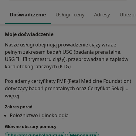
Doświadczenie
Usługi i ceny
Adresy
Ubezpi
Moje doświadczenie
Nasze usługi obejmują prowadzenie ciąży wraz z
pełnym zakresem badań USG (badania prenatalne,
USG II i III trymestru ciąży), przeprowadzanie zapisów
kardiotokograficznych (KTG).
Posiadamy certyfikaty FMF (Fetal Medicine Foundation)
dotyczący badań prenatalnych oraz Certyfikat Sekcji
O mnie
Ultrasonografii PTGiP w zakresie wykonywania badań
więcej
ultrasonograficznych w położnictwie i ginekologii.
Zakres porad
Położnictwo i ginekologia
Zajmujemy się diagnostyką i leczeniem schorzeń
ginekologicznych, okresu menopauzy, problemów
Główne obszary pomocy
endokrynologicznych, problemami związanymi z
Choroby ginekologiczne
Menopauza