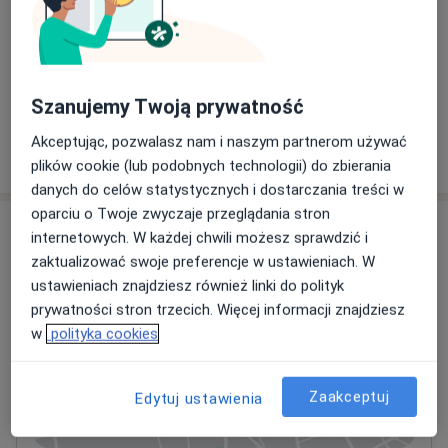
podczas porodów.
Badanie prenatalne/USG II i III trymestru
450 zł
Szczegóły
+ 8 usług
Szanujemy Twoją prywatność
Akceptując, pozwalasz nam i naszym partnerom używać
W jaki sposób ustalane są ceny?
plików cookie (lub podobnych technologii) do zbierania
danych do celów statystycznych i dostarczania treści w
oparciu o Twoje zwyczaje przeglądania stron
Adres
internetowych. W każdej chwili możesz sprawdzić i
zaktualizować swoje preferencje w ustawieniach. W
Poradnia MichalakMed, Gabinet
ustawieniach znajdziesz również linki do polityk
położniczo-ginekologiczny.
prywatności stron trzecich. Więcej informacji znajdziesz
Henryka Sienkiewicza 81/3 lok 6,
Sienkiewicza
, 15-
w
polityka cookies
150
Białystok
Zaakceptuj
Edytuj ustawienia
Powiększ mapę
otwiera się w nowej karcie