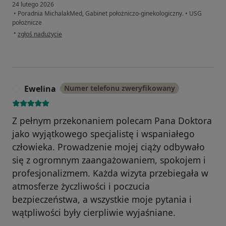
24 lutego 2026
•
Poradnia MichalakMed, Gabinet położniczo-ginekologiczny.
•
USG
położnicze
w opinii użytkownika Anna Bajeńska
•
zgłoś nadużycie
Ewelina
Numer telefonu zweryfikowany
E
Z pełnym przekonaniem polecam Pana Doktora
jako wyjątkowego specjalistę i wspaniałego
człowieka. Prowadzenie mojej ciąży odbywało
się z ogromnym zaangażowaniem, spokojem i
profesjonalizmem. Każda wizyta przebiegała w
atmosferze życzliwości i poczucia
bezpieczeństwa, a wszystkie moje pytania i
wątpliwości były cierpliwie wyjaśniane.