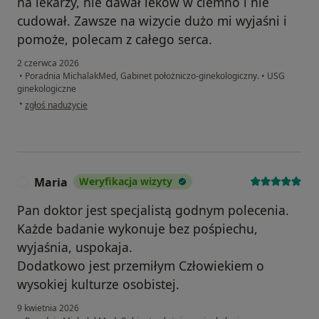
na lekarzy, nie dawał leków w ciemno i nie
cudował. Zawsze na wizycie dużo mi wyjaśni i
pomoże, polecam z całego serca.
2 czerwca 2026
•
Poradnia MichalakMed, Gabinet położniczo-ginekologiczny.
•
USG
ginekologiczne
w opinii użytkownika KS
•
zgłoś nadużycie
Maria
Weryfikacja wizyty
M
Pan doktor jest specjalistą godnym polecenia.
Każde badanie wykonuje bez pośpiechu,
wyjaśnia, uspokaja.
Dodatkowo jest przemiłym Człowiekiem o
wysokiej kulturze osobistej.
9 kwietnia 2026