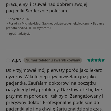
pracuje.Był i czuwał nad dobrem swojej
pacjentki.Serdecznie polecam.
16 stycznia 2026
•
Poradnia MichalakMed, Gabinet położniczo-ginekologiczny.
•
Badanie
prenatalne/USG II i III trymestru
w opinii użytkownika Diana Danilczyk
•
zgłoś nadużycie
A.J.N
Numer telefonu zweryfikowany
A
Dr. Przyjmował mój pierwszy poród jako lekarz
dyżurny. W kolejnej ciąży przyszłam już jako
pacjentka. Zaufałam doktorowi na początku
ciąży kiedy były problemy. Dał słowo że będzie
przy moim porodzie i tak było. Zaangażowany i
precyzyny doktor. Profesjonalne podejście do
pacjentki ale i na chwilę żartu znajdzie się czas.