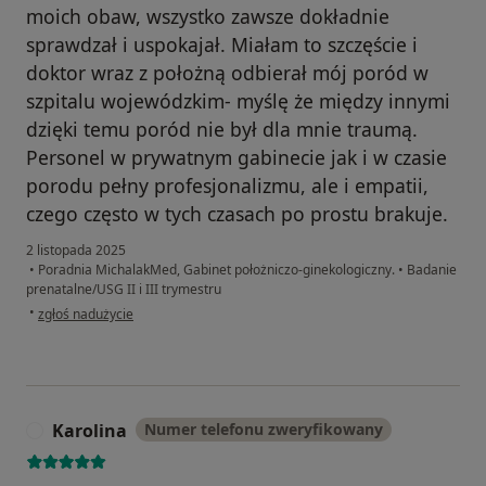
moich obaw, wszystko zawsze dokładnie
sprawdzał i uspokajał. Miałam to szczęście i
doktor wraz z położną odbierał mój poród w
szpitalu wojewódzkim- myślę że między innymi
dzięki temu poród nie był dla mnie traumą.
Personel w prywatnym gabinecie jak i w czasie
porodu pełny profesjonalizmu, ale i empatii,
czego często w tych czasach po prostu brakuje.
2 listopada 2025
•
Poradnia MichalakMed, Gabinet położniczo-ginekologiczny.
•
Badanie
prenatalne/USG II i III trymestru
w opinii użytkownika Weronika
•
zgłoś nadużycie
Karolina
Numer telefonu zweryfikowany
K