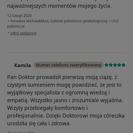
najważniejszych momentów mojego życia.
12 lutego 2026
•
Poradnia MichalakMed, Gabinet położniczo-ginekologiczny.
•
USG
położnicze
w opinii użytkownika Ewelina
•
zgłoś nadużycie
Kamila
Numer telefonu zweryfikowany
K
Pan Doktor prowadził pierwszą moją ciążę, z
czystym sumieniem mogę powidzieć, że jest to
wyjątkowy specjalista z ogromną wiedzą i
empatią. Wszystko jasno i zrozumiale wyjaśnia.
Wizyty przebiegały komfortowo i
profesjonalnie. Dzięki Doktorowi moja córeczka
urodziła się cała i zdrowa.