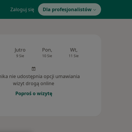
Zaloguj się
Dla profesjonalistów
Jutro
Pon,
Wt,
Śr,
Czw
9 Sie
10 Sie
11 Sie
12 Sie
13 Si
inika nie udostępnia opcji umawiania
wizyt drogą online
Poproś o wizytę