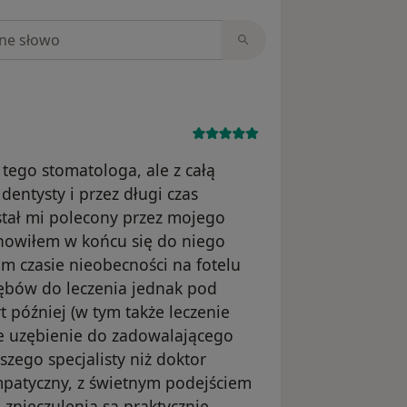
niach
tego stomatologa, ale z całą
entysty i przez długi czas
stał mi polecony przez mojego
anowiłem w końcu się do niego
m czasie nieobecności na fotelu
zębów do leczenia jednak pod
t później (w tym także leczenie
e uzębienie do zadowalającego
zego specjalisty niż doktor
empatyczny, z świetnym podejściem
 znieczulenia są praktycznie