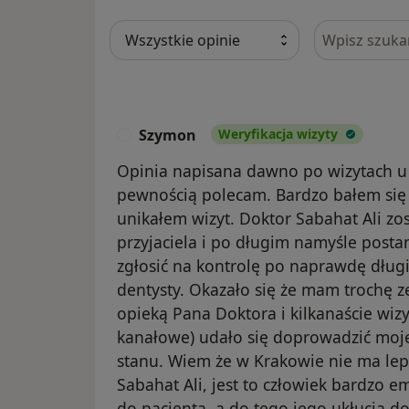
Szukaj w opi
Szymon
Weryfikacja wizyty
S
Opinia napisana dawno po wizytach u 
pewnością polecam. Bardzo bałem się d
unikałem wizyt. Doktor Sabahat Ali zo
przyjaciela i po długim namyśle post
zgłosić na kontrolę po naprawdę długi
dentysty. Okazało się że mam trochę 
opieką Pana Doktora i kilkanaście wizy
kanałowe) udało się doprowadzić moj
stanu. Wiem że w Krakowie nie ma leps
Sabahat Ali, jest to człowiek bardzo 
do pacjenta, a do tego jego ukłucia do