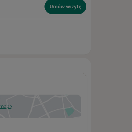
Umów wizytę
 mapę
wiera się w nowej karcie