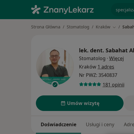
specjaliz
Strona Główna
Stomatolog
Kraków
Sabah
Zmień mia
lek. dent.
Sabahat Al
O sp
Stomatolog
·
Więcej
Kraków
1 adres
Nr PWZ: 3540837
181 opinii
Umów wizytę
Doświadczenie
Usługi i ceny
Adr