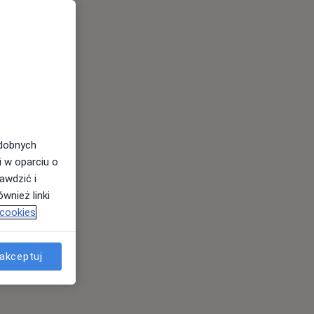
odobnych
i w oparciu o
awdzić i
wnież linki
 cookies
akceptuj