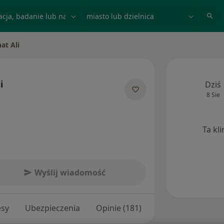
acja, badanie lub nazwisko
miasto lub dzielnica
at Ali
sto
i
Dziś
8 Sie
ecjalizacjach
Ta kl
Wyślij wiadomość
esy
Ubezpieczenia
Opinie (181)