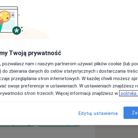
my Twoją prywatność
m Instytutu Stomatologii Collegium
rakowie. Stale poszerzam swoje
, pozwalasz nam i naszym partnerom używać plików cookie (lub p
kursach stomatologicznych. Specjalizuje
) do zbierania danych do celów statystycznych i dostarczania treśc
a tzw. zębów "mądrości", w
zaje przeglądania stron internetowych. W każdej chwili możesz spr
raz protetyce.Wykonując zabiegi
wać swoje preferencje w ustawieniach. W ustawieniach znajdziesz ró
zstresowo.
prywatności stron trzecich. Więcej informacji znajdziesz w
polityka
Za
Edytuj ustawienia
horoby miazgi
Kamień nazębny