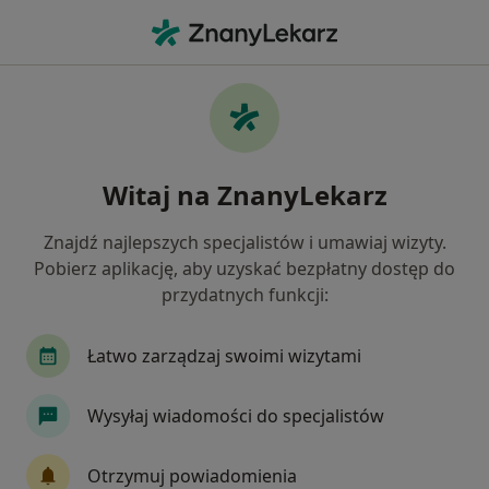
Me
Czego szukasz?
Strona Główna
Chirurg
Wrocław
Ryszard Kamiński
Zmień miasto
Witaj na ZnanyLekarz
Znajdź najlepszych specjalistów i umawiaj wizyty.
Pobierz aplikację, aby uzyskać bezpłatny dostęp do
przydatnych funkcji:
dr n. med.
Ryszard Kamiński
O specjalizacjach
Chirurg
·
Więcej
Łatwo zarządzaj swoimi wizytami
Wrocław
5 adresów
14 opinii
Wysyłaj wiadomości do specjalistów
Pokaż dane kontaktowe
Otrzymuj powiadomienia