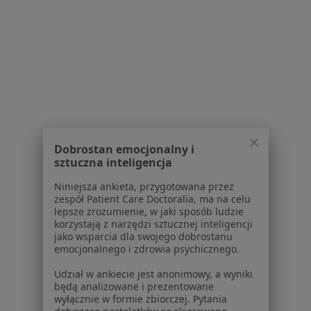
Zmiany skórne w Wrocławiu
Znamiona w Wrocławiu
Przepuklina w Wrocławiu
żylaki kończyn dolnych w Wrocławiu
Więcej (15)
Więcej w kategorii: Najczęście leczone chorob
Najpopularniejsze ubezpieczenia
Dobrostan emocjonalny i
sztuczna inteligencja
Chirurdzy z Allianz w Wrocławiu
Niniejsza ankieta, przygotowana przez
Chirurdzy z NFZ w Wrocławiu
zespół Patient Care Doctoralia, ma na celu
lepsze zrozumienie, w jaki sposób ludzie
Chirurdzy z Medicover w Wrocławiu
korzystają z narzędzi sztucznej inteligencji
jako wsparcia dla swojego dobrostanu
Chirurdzy z POLMED w Wrocławiu
emocjonalnego i zdrowia psychicznego.
Chirurdzy z INTER Polska w Wrocławiu
Udział w ankiecie jest anonimowy, a wyniki
będą analizowane i prezentowane
Więcej (3)
wyłącznie w formie zbiorczej. Pytania
Więcej w kategorii: Najpopularniejsze ubezpie