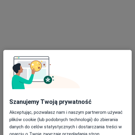
Od 250 zł
Szczegóły
Konsultacja proktologiczna
Szczegóły
Konsultacja proktologiczna + anoskopia
Szczegóły
Usuwanie zmian skórnych
Szczegóły
W jaki sposób ustalane są ceny?
Szanujemy Twoją prywatność
Akceptując, pozwalasz nam i naszym partnerom używać
plików cookie (lub podobnych technologii) do zbierania
Adresy (5)
danych do celów statystycznych i dostarczania treści w
oparciu o Twoje zwyczaje przeglądania stron