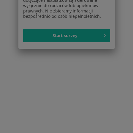
dotyczące nastolatków są skierowane
wyłącznie do rodziców lub opiekunów
prawnych. Nie zbieramy informacji
bezpośrednio od osób niepełnoletnich.
Start survey
Serwis
Regulamin
Polityka prywatności pacjentów
Polityka prywatności profesjonalistów
Polityka prywatności dla profesjonalistów, których
dane pozyskaliśmy samodzielnie
Polityka cookies
Jak działają wyniki wyszukiwania
Dostępność
O nas
Praca
Rekrutujemy!
Partnerzy
Centrum prasowe